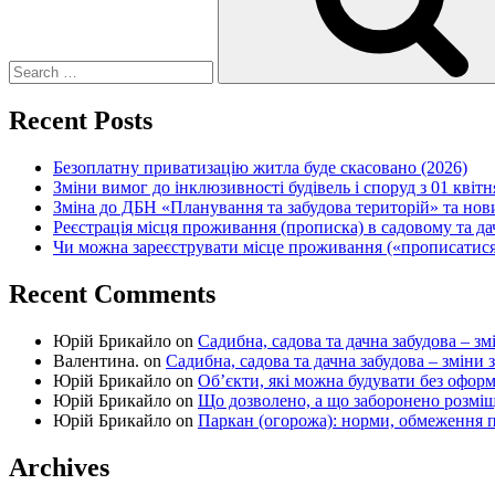
Recent Posts
Безоплатну приватизацію житла буде скасовано (2026)
Зміни вимог до інклюзивності будівель і споруд з 01 квітн
Зміна до ДБН «Планування та забудова територій» та но
Реєстрація місця проживання (прописка) в садовому та д
Чи можна зареєструвати місце проживання («прописатися
Recent Comments
Юрій Брикайло
on
Садибна, садова та дачна забудова – зм
Валентина.
on
Садибна, садова та дачна забудова – зміни 
Юрій Брикайло
on
Об’єкти, які можна будувати без офор
Юрій Брикайло
on
Що дозволено, а що заборонено розмі
Юрій Брикайло
on
Паркан (огорожа): норми, обмеження п
Archives