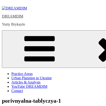
Skip
to
content
DREAMDIM
Yuriy Brykaylo
Practice Areas
Urban Planning in Ukraine
Articles & Analysis
YouTube DREAMDIM
Contact
porivnyalna-tablyczya-1