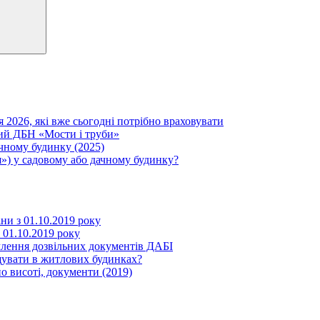
я 2026, які вже сьогодні потрібно враховувати
вий ДБН «Мости і труби»
ачному будинку (2025)
») у садовому або дачному будинку?
іни з 01.10.2019 року
з 01.10.2019 року
млення дозвільних документів ДАБІ
щувати в житлових будинках?
о висоті, документи (2019)