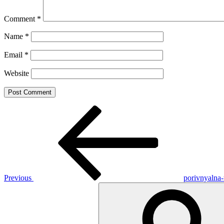
Comment
*
Name
*
Email
*
Website
Post
Previous
Post
navigation
Previous
porivnyalna-
Search
for: