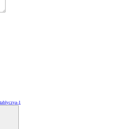
tablyczya-1
Search