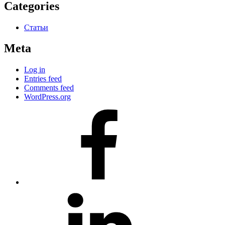
Categories
Статьи
Meta
Log in
Entries feed
Comments feed
WordPress.org
#80
(no
title)
#81
(no
title)