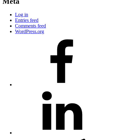
Meta
Log in
Entries feed
Comments feed
WordPress.org
#80
(no
title)
#81
(no
title)
#3381