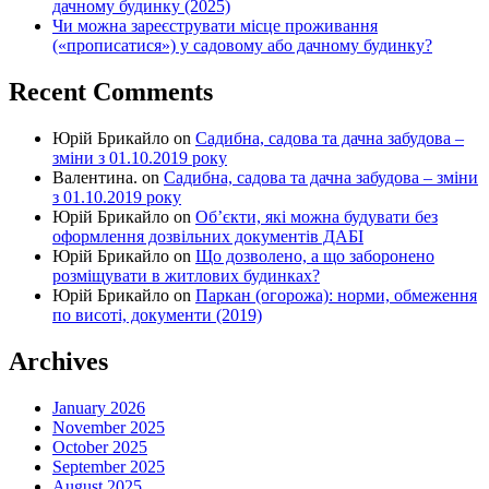
дачному будинку (2025)
Чи можна зареєструвати місце проживання
(«прописатися») у садовому або дачному будинку?
Recent Comments
Юрій Брикайло
on
Садибна, садова та дачна забудова –
зміни з 01.10.2019 року
Валентина.
on
Садибна, садова та дачна забудова – зміни
з 01.10.2019 року
Юрій Брикайло
on
Об’єкти, які можна будувати без
оформлення дозвільних документів ДАБІ
Юрій Брикайло
on
Що дозволено, а що заборонено
розміщувати в житлових будинках?
Юрій Брикайло
on
Паркан (огорожа): норми, обмеження
по висоті, документи (2019)
Archives
January 2026
November 2025
October 2025
September 2025
August 2025