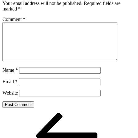
Your email address will not be published.
Required fields are
marked
*
Comment
*
Name
*
Email
*
Website
Post
Previous
Post
navigation