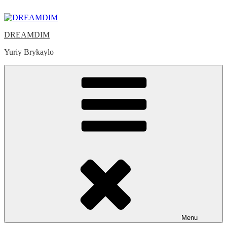
Skip
to
content
DREAMDIM
Yuriy Brykaylo
Menu