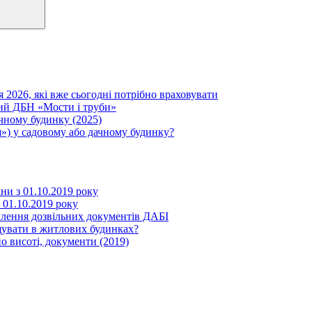
я 2026, які вже сьогодні потрібно враховувати
вий ДБН «Мости і труби»
ачному будинку (2025)
») у садовому або дачному будинку?
іни з 01.10.2019 року
з 01.10.2019 року
млення дозвільних документів ДАБІ
щувати в житлових будинках?
о висоті, документи (2019)