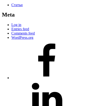
Статьи
Meta
Log in
Entries feed
Comments feed
WordPress.org
#80
(no
title)
#81
(no
title)