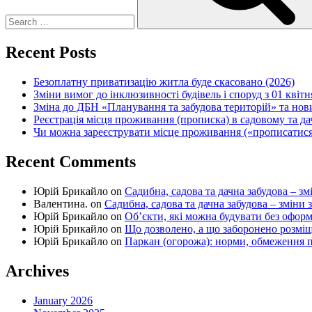
Recent Posts
Безоплатну приватизацію житла буде скасовано (2026)
Зміни вимог до інклюзивності будівель і споруд з 01 квітн
Зміна до ДБН «Планування та забудова територій» та но
Реєстрація місця проживання (прописка) в садовому та д
Чи можна зареєструвати місце проживання («прописатися
Recent Comments
Юрій Брикайло
on
Садибна, садова та дачна забудова – зм
Валентина.
on
Садибна, садова та дачна забудова – зміни 
Юрій Брикайло
on
Об’єкти, які можна будувати без офор
Юрій Брикайло
on
Що дозволено, а що заборонено розмі
Юрій Брикайло
on
Паркан (огорожа): норми, обмеження п
Archives
January 2026