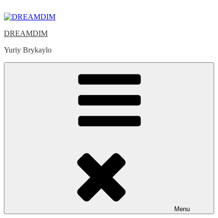
Skip
to
content
DREAMDIM
Yuriy Brykaylo
Menu