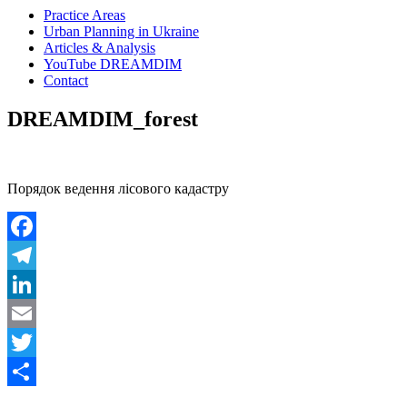
Practice Areas
Urban Planning in Ukraine
Articles & Analysis
YouTube DREAMDIM
Contact
DREAMDIM_forest
Порядок ведення лісового кадастру
Facebook
Telegram
LinkedIn
Email
Twitter
Share