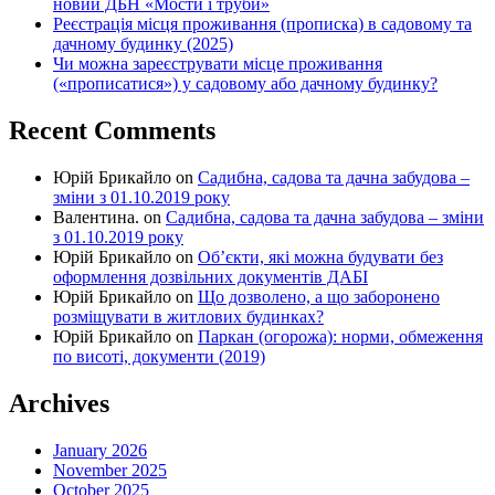
новий ДБН «Мости і труби»
Реєстрація місця проживання (прописка) в садовому та
дачному будинку (2025)
Чи можна зареєструвати місце проживання
(«прописатися») у садовому або дачному будинку?
Recent Comments
Юрій Брикайло
on
Садибна, садова та дачна забудова –
зміни з 01.10.2019 року
Валентина.
on
Садибна, садова та дачна забудова – зміни
з 01.10.2019 року
Юрій Брикайло
on
Об’єкти, які можна будувати без
оформлення дозвільних документів ДАБІ
Юрій Брикайло
on
Що дозволено, а що заборонено
розміщувати в житлових будинках?
Юрій Брикайло
on
Паркан (огорожа): норми, обмеження
по висоті, документи (2019)
Archives
January 2026
November 2025
October 2025