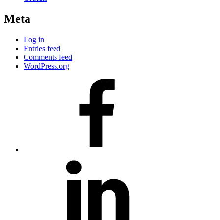
Meta
Log in
Entries feed
Comments feed
WordPress.org
#80
(no
title)
#81
(no
title)