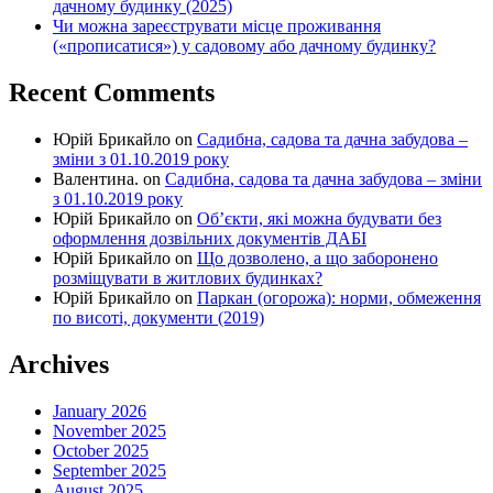
дачному будинку (2025)
Чи можна зареєструвати місце проживання
(«прописатися») у садовому або дачному будинку?
Recent Comments
Юрій Брикайло
on
Садибна, садова та дачна забудова –
зміни з 01.10.2019 року
Валентина.
on
Садибна, садова та дачна забудова – зміни
з 01.10.2019 року
Юрій Брикайло
on
Об’єкти, які можна будувати без
оформлення дозвільних документів ДАБІ
Юрій Брикайло
on
Що дозволено, а що заборонено
розміщувати в житлових будинках?
Юрій Брикайло
on
Паркан (огорожа): норми, обмеження
по висоті, документи (2019)
Archives
January 2026
November 2025
October 2025
September 2025
August 2025