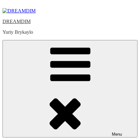
Skip
to
content
DREAMDIM
Yuriy Brykaylo
Menu