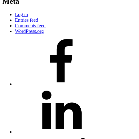
Meta
Log in
Entries feed
Comments feed
WordPress.org
#80
(no
title)
#81
(no
title)
#3381