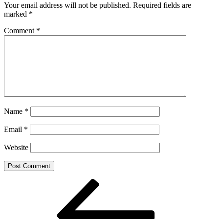
Your email address will not be published.
Required fields are
marked
*
Comment
*
Name
*
Email
*
Website
Post
Previous
Post
navigation