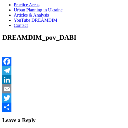
Practice Areas
Urban Planning in Ukraine
Articles & Analysis
YouTube DREAMDIM
Contact
DREAMDIM_pov_DABI
Facebook
Telegram
LinkedIn
Email
Twitter
Share
Leave a Reply