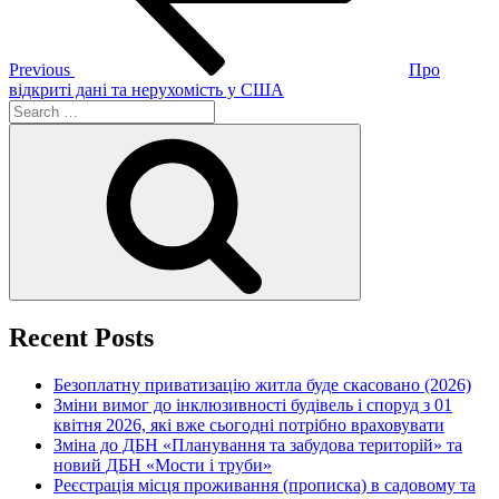
Previous
Про
відкриті дані та нерухомість у США
Search
for:
Search
Recent Posts
Безоплатну приватизацію житла буде скасовано (2026)
Зміни вимог до інклюзивності будівель і споруд з 01
квітня 2026, які вже сьогодні потрібно враховувати
Зміна до ДБН «Планування та забудова територій» та
новий ДБН «Мости і труби»
Реєстрація місця проживання (прописка) в садовому та