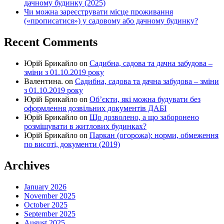
дачному будинку (2025)
Чи можна зареєструвати місце проживання
(«прописатися») у садовому або дачному будинку?
Recent Comments
Юрій Брикайло
on
Садибна, садова та дачна забудова –
зміни з 01.10.2019 року
Валентина.
on
Садибна, садова та дачна забудова – зміни
з 01.10.2019 року
Юрій Брикайло
on
Об’єкти, які можна будувати без
оформлення дозвільних документів ДАБІ
Юрій Брикайло
on
Що дозволено, а що заборонено
розміщувати в житлових будинках?
Юрій Брикайло
on
Паркан (огорожа): норми, обмеження
по висоті, документи (2019)
Archives
January 2026
November 2025
October 2025
September 2025
August 2025