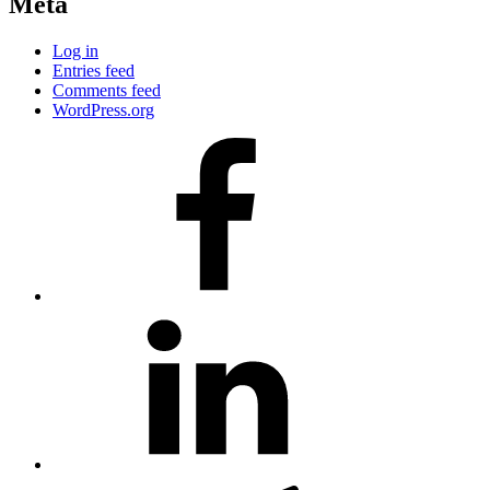
Meta
Log in
Entries feed
Comments feed
WordPress.org
#80
(no
title)
#81
(no
title)
#3381