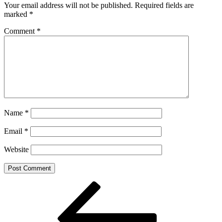
Your email address will not be published.
Required fields are
marked
*
Comment
*
Name
*
Email
*
Website
Post
Previous
Post
navigation