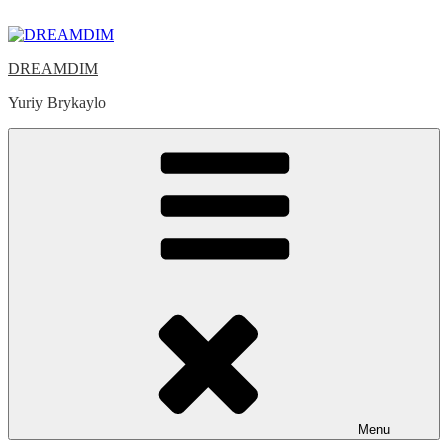
Skip
to
content
DREAMDIM
Yuriy Brykaylo
Menu