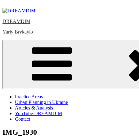
Skip
to
content
DREAMDIM
Yuriy Brykaylo
Practice Areas
Urban Planning in Ukraine
Articles & Analysis
YouTube DREAMDIM
Contact
IMG_1930