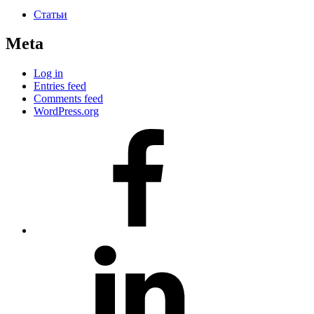
Статьи
Meta
Log in
Entries feed
Comments feed
WordPress.org
#80
(no
title)
#81
(no
title)