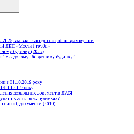
я 2026, які вже сьогодні потрібно враховувати
вий ДБН «Мости і труби»
ачному будинку (2025)
») у садовому або дачному будинку?
іни з 01.10.2019 року
з 01.10.2019 року
млення дозвільних документів ДАБІ
щувати в житлових будинках?
о висоті, документи (2019)