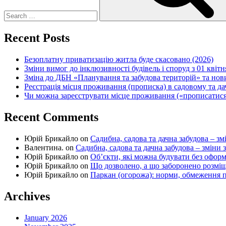
Recent Posts
Безоплатну приватизацію житла буде скасовано (2026)
Зміни вимог до інклюзивності будівель і споруд з 01 квітн
Зміна до ДБН «Планування та забудова територій» та но
Реєстрація місця проживання (прописка) в садовому та д
Чи можна зареєструвати місце проживання («прописатися
Recent Comments
Юрій Брикайло
on
Садибна, садова та дачна забудова – зм
Валентина.
on
Садибна, садова та дачна забудова – зміни 
Юрій Брикайло
on
Об’єкти, які можна будувати без офор
Юрій Брикайло
on
Що дозволено, а що заборонено розмі
Юрій Брикайло
on
Паркан (огорожа): норми, обмеження п
Archives
January 2026