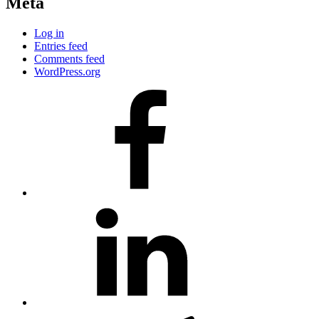
Meta
Log in
Entries feed
Comments feed
WordPress.org
#80
(no
title)
#81
(no
title)
#3381