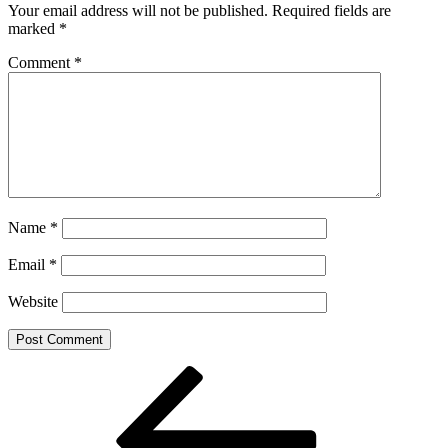
Your email address will not be published.
Required fields are
marked
*
Comment
*
Name
*
Email
*
Website
Post
Previous
Post
navigation