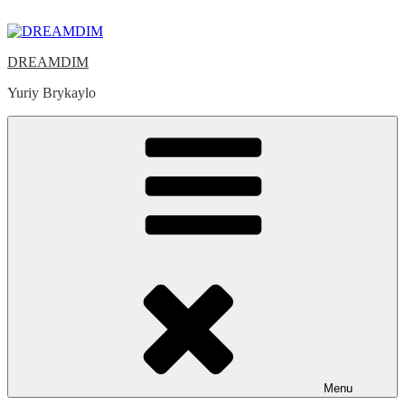
Skip
to
content
DREAMDIM
Yuriy Brykaylo
Menu