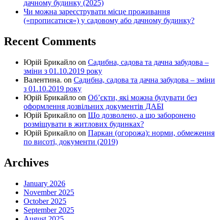
дачному будинку (2025)
Чи можна зареєструвати місце проживання
(«прописатися») у садовому або дачному будинку?
Recent Comments
Юрій Брикайло
on
Садибна, садова та дачна забудова –
зміни з 01.10.2019 року
Валентина.
on
Садибна, садова та дачна забудова – зміни
з 01.10.2019 року
Юрій Брикайло
on
Об’єкти, які можна будувати без
оформлення дозвільних документів ДАБІ
Юрій Брикайло
on
Що дозволено, а що заборонено
розміщувати в житлових будинках?
Юрій Брикайло
on
Паркан (огорожа): норми, обмеження
по висоті, документи (2019)
Archives
January 2026
November 2025
October 2025
September 2025
August 2025