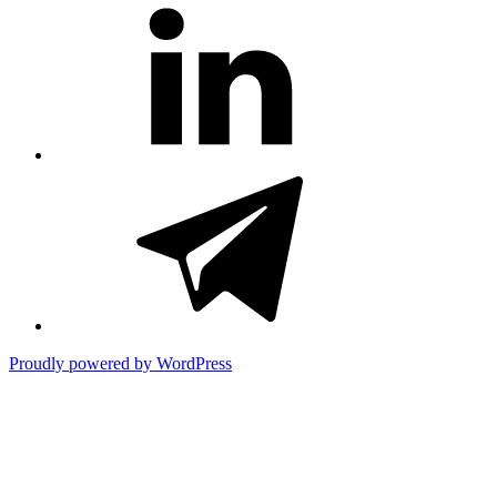
#81
(no
title)
#3381
(no
title)
Proudly powered by WordPress