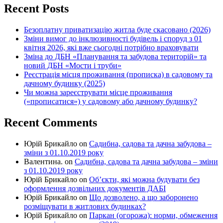
Recent Posts
Безоплатну приватизацію житла буде скасовано (2026)
Зміни вимог до інклюзивності будівель і споруд з 01
квітня 2026, які вже сьогодні потрібно враховувати
Зміна до ДБН «Планування та забудова територій» та
новий ДБН «Мости і труби»
Реєстрація місця проживання (прописка) в садовому та
дачному будинку (2025)
Чи можна зареєструвати місце проживання
(«прописатися») у садовому або дачному будинку?
Recent Comments
Юрій Брикайло
on
Садибна, садова та дачна забудова –
зміни з 01.10.2019 року
Валентина.
on
Садибна, садова та дачна забудова – зміни
з 01.10.2019 року
Юрій Брикайло
on
Об’єкти, які можна будувати без
оформлення дозвільних документів ДАБІ
Юрій Брикайло
on
Що дозволено, а що заборонено
розміщувати в житлових будинках?
Юрій Брикайло
on
Паркан (огорожа): норми, обмеження