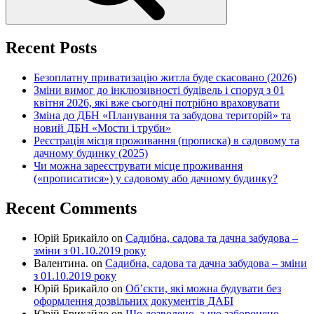
Recent Posts
Безоплатну приватизацію житла буде скасовано (2026)
Зміни вимог до інклюзивності будівель і споруд з 01
квітня 2026, які вже сьогодні потрібно враховувати
Зміна до ДБН «Планування та забудова територій» та
новий ДБН «Мости і труби»
Реєстрація місця проживання (прописка) в садовому та
дачному будинку (2025)
Чи можна зареєструвати місце проживання
(«прописатися») у садовому або дачному будинку?
Recent Comments
Юрій Брикайло
on
Садибна, садова та дачна забудова –
зміни з 01.10.2019 року
Валентина.
on
Садибна, садова та дачна забудова – зміни
з 01.10.2019 року
Юрій Брикайло
on
Об’єкти, які можна будувати без
оформлення дозвільних документів ДАБІ
Юрій Брикайло
on
Що дозволено, а що заборонено