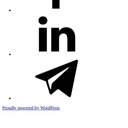
#81
(no
title)
#3381
(no
title)
Proudly powered by WordPress