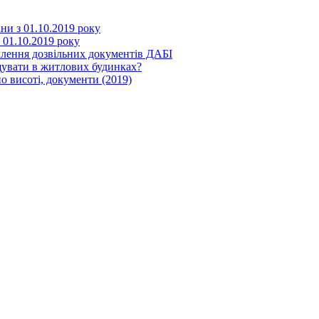
іни з 01.10.2019 року
з 01.10.2019 року
млення дозвільних документів ДАБІ
щувати в житлових будинках?
о висоті, документи (2019)