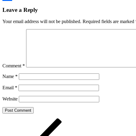
Share
Leave a Reply
Your email address will not be published.
Required fields are marked
Comment
*
Name
*
Email
*
Website
Post
Previous
Post
navigation