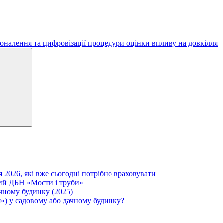
оналення та цифровізації процедури оцінки впливу на довкілля
Search
я 2026, які вже сьогодні потрібно враховувати
вий ДБН «Мости і труби»
ачному будинку (2025)
») у садовому або дачному будинку?