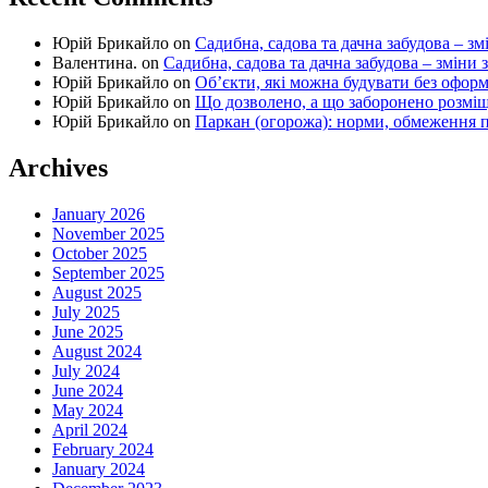
Юрій Брикайло
on
Садибна, садова та дачна забудова – зм
Валентина.
on
Садибна, садова та дачна забудова – зміни 
Юрій Брикайло
on
Об’єкти, які можна будувати без офор
Юрій Брикайло
on
Що дозволено, а що заборонено розмі
Юрій Брикайло
on
Паркан (огорожа): норми, обмеження п
Archives
January 2026
November 2025
October 2025
September 2025
August 2025
July 2025
June 2025
August 2024
July 2024
June 2024
May 2024
April 2024
February 2024
January 2024