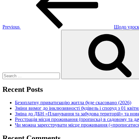
Previous
Щодо удоск
Search
for:
Recent Posts
Безоплатну приватизацію житла буде скасовано (2026)
Зміни вимог до інклюзивності будівель і споруд з 01 квітн
Зміна до ДБН «Планування та забудова територій» та но
Реєстрація місця проживання (прописка) в садовому та д
Чи можна зареєструвати місце проживання («прописатися
Recent Comments