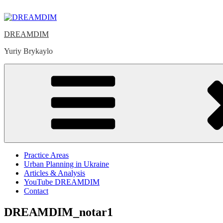
Skip
to
content
DREAMDIM
Yuriy Brykaylo
Practice Areas
Urban Planning in Ukraine
Articles & Analysis
YouTube DREAMDIM
Contact
DREAMDIM_notar1