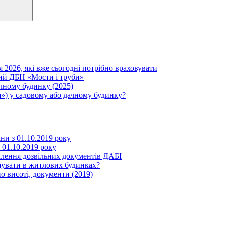
я 2026, які вже сьогодні потрібно враховувати
вий ДБН «Мости і труби»
ачному будинку (2025)
») у садовому або дачному будинку?
іни з 01.10.2019 року
з 01.10.2019 року
млення дозвільних документів ДАБІ
щувати в житлових будинках?
о висоті, документи (2019)