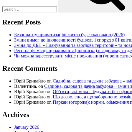
Recent Posts
Безоплатну приватизацію житла буде скасовано (2026)
Зміни вимог до інклюзивності будівель і споруд з 01 квітн
Зміна до ДБН «Планування та забудова територій» та но
Реєстрація місця проживання (прописка) в садовому та д
Чи можна зареєструвати місце проживання («прописатися
Recent Comments
Юрій Брикайло
on
Садибна, садова та дачна забудова – зм
Валентина.
on
Садибна, садова та дачна забудова – зміни 
Юрій Брикайло
on
Об’єкти, які можна будувати без офор
Юрій Брикайло
on
Що дозволено, а що заборонено розмі
Юрій Брикайло
on
Паркан (огорожа): норми, обмеження п
Archives
January 2026