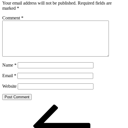
Your email address will not be published.
Required fields are
marked
*
Comment
*
Name
*
Email
*
Website
Post
Previous
Post
navigation