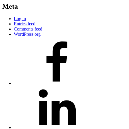
Meta
Log in
Entries feed
Comments feed
WordPress.org
#80
(no
title)
#81
(no
title)