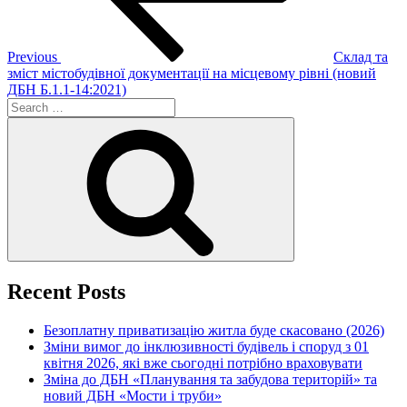
Previous
Склад та
зміст містобудівної документації на місцевому рівні (новий
ДБН Б.1.1-14:2021)
Search
for:
Search
Recent Posts
Безоплатну приватизацію житла буде скасовано (2026)
Зміни вимог до інклюзивності будівель і споруд з 01
квітня 2026, які вже сьогодні потрібно враховувати
Зміна до ДБН «Планування та забудова територій» та
новий ДБН «Мости і труби»