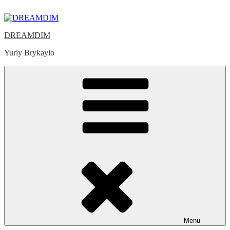
Skip
to
content
DREAMDIM
Yuriy Brykaylo
Menu