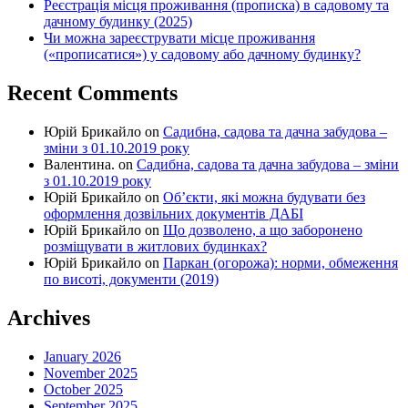
Реєстрація місця проживання (прописка) в садовому та
дачному будинку (2025)
Чи можна зареєструвати місце проживання
(«прописатися») у садовому або дачному будинку?
Recent Comments
Юрій Брикайло
on
Садибна, садова та дачна забудова –
зміни з 01.10.2019 року
Валентина.
on
Садибна, садова та дачна забудова – зміни
з 01.10.2019 року
Юрій Брикайло
on
Об’єкти, які можна будувати без
оформлення дозвільних документів ДАБІ
Юрій Брикайло
on
Що дозволено, а що заборонено
розміщувати в житлових будинках?
Юрій Брикайло
on
Паркан (огорожа): норми, обмеження
по висоті, документи (2019)
Archives
January 2026
November 2025
October 2025
September 2025