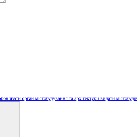
бов’язати орган містобудування та архітектури видати містобуд
Search