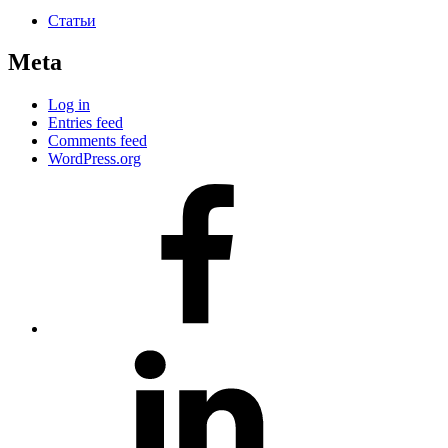
Статьи
Meta
Log in
Entries feed
Comments feed
WordPress.org
#80
(no
title)
#81
(no
title)