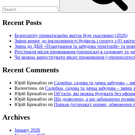
Recent Posts
Безоплатну приватизацію житла буде скасовано (2026)
Зміни вимог до інклюзивності будівель і споруд з 01 квітн
Зміна до ДБН «Планування та забудова територій» та но
Реєстрація місця проживання (прописка) в садовому та д
Чи можна зареєструвати місце проживання («прописатися
Recent Comments
Юрій Брикайло
on
Садибна, садова та дачна забудова – зм
Валентина.
on
Садибна, садова та дачна забудова – зміни 
Юрій Брикайло
on
Об’єкти, які можна будувати без офор
Юрій Брикайло
on
Що дозволено, а що заборонено розмі
Юрій Брикайло
on
Паркан (огорожа): норми, обмеження п
Archives
January 2026