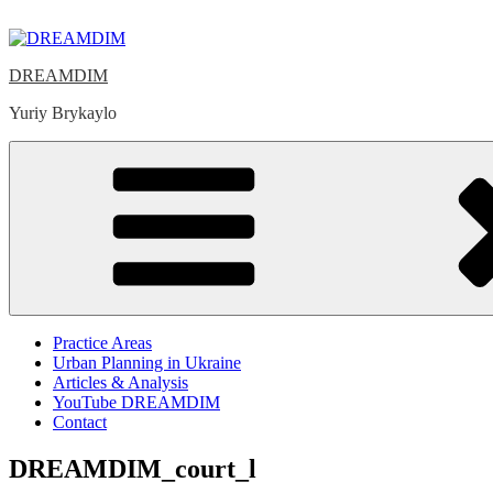
Skip
to
content
DREAMDIM
Yuriy Brykaylo
Practice Areas
Urban Planning in Ukraine
Articles & Analysis
YouTube DREAMDIM
Contact
DREAMDIM_court_l