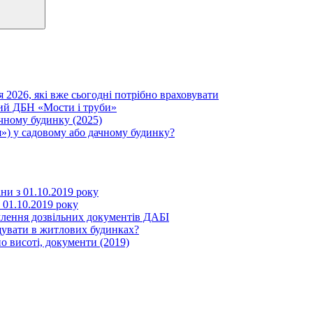
я 2026, які вже сьогодні потрібно враховувати
вий ДБН «Мости і труби»
ачному будинку (2025)
») у садовому або дачному будинку?
іни з 01.10.2019 року
з 01.10.2019 року
млення дозвільних документів ДАБІ
щувати в житлових будинках?
о висоті, документи (2019)