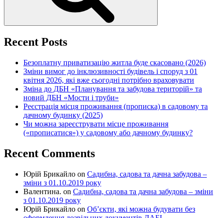
Recent Posts
Безоплатну приватизацію житла буде скасовано (2026)
Зміни вимог до інклюзивності будівель і споруд з 01
квітня 2026, які вже сьогодні потрібно враховувати
Зміна до ДБН «Планування та забудова територій» та
новий ДБН «Мости і труби»
Реєстрація місця проживання (прописка) в садовому та
дачному будинку (2025)
Чи можна зареєструвати місце проживання
(«прописатися») у садовому або дачному будинку?
Recent Comments
Юрій Брикайло
on
Садибна, садова та дачна забудова –
зміни з 01.10.2019 року
Валентина.
on
Садибна, садова та дачна забудова – зміни
з 01.10.2019 року
Юрій Брикайло
on
Об’єкти, які можна будувати без
оформлення дозвільних документів ДАБІ