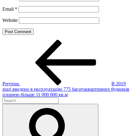
Email
*
Website
Post
Previous
Post
navigation
Previous
В 2019
році введено в експлуатацію 775 багатоквартирних будинків
площею більше 11 000 000 кв.м
Search
for:
Search