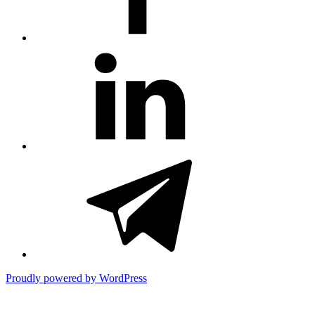
#81
(no
title)
#3381
(no
title)
Proudly powered by WordPress