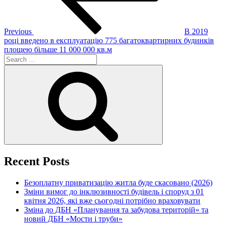
Previous
В 2019
році введено в експлуатацію 775 багатоквартирних будинків
площею більше 11 000 000 кв.м
Search
for:
Search
Recent Posts
Безоплатну приватизацію житла буде скасовано (2026)
Зміни вимог до інклюзивності будівель і споруд з 01
квітня 2026, які вже сьогодні потрібно враховувати
Зміна до ДБН «Планування та забудова територій» та
новий ДБН «Мости і труби»