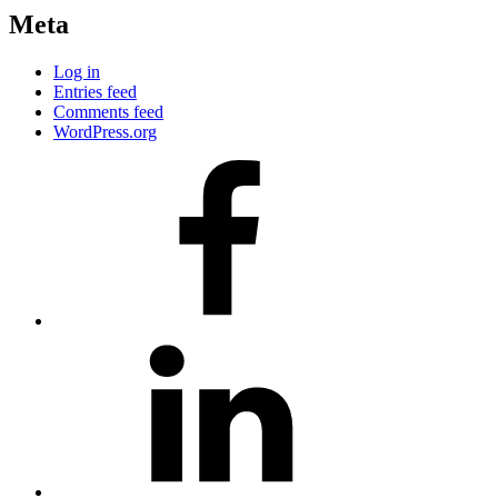
Meta
Log in
Entries feed
Comments feed
WordPress.org
#80
(no
title)
#81
(no
title)