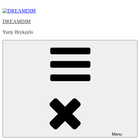
Skip
to
content
DREAMDIM
Yuriy Brykaylo
Menu