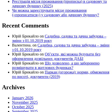
Реєстрація місця проживання (прописка) в садовому та
дачному будинку (2025)
Чи можна зареєструвати місце проживання
(«прописатися») у садовому або дачному будинку?
Recent Comments
Юрій Брикайло
on
Садибна, садова та дачна забудова –
зміни з 01.10.2019 року
Валентина.
on
Садибна, садова та дачна забудова – зміни
з 01.10.2019 року
Юрій Брикайло
on
Об’єкти, які можна будувати без
оформлення дозвільних документів ДАБІ
Юрій Брикайло
on
Що дозволено, а що заборонено
розміщувати в житлових будинках?
Юрій Брикайло
on
Паркан (огорожа): норми, обмеження
по висоті, документи (2019)
Archives
January 2026
November 2025
October 2025
September 2025