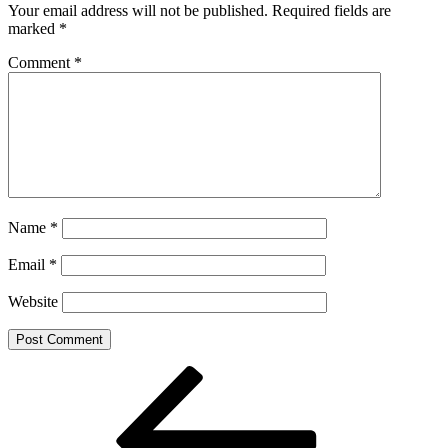
Your email address will not be published.
Required fields are
marked
*
Comment
*
Name
*
Email
*
Website
Post
Previous
Post
navigation