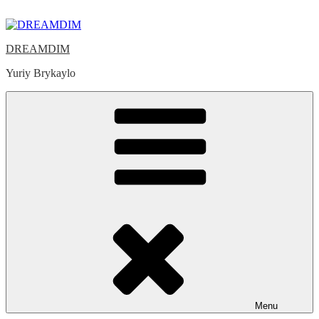
Skip
to
content
DREAMDIM
Yuriy Brykaylo
Menu