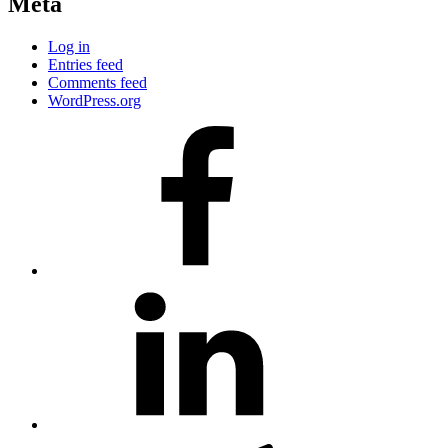
Meta
Log in
Entries feed
Comments feed
WordPress.org
#80
(no
title)
#81
(no
title)
#3381