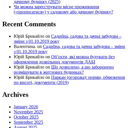
дачному будинку (2025)
Чи можна зареєструвати місце проживання
(«прописатися») у садовому або дачному будинку?
Recent Comments
Юрій Брикайло
on
Садибна, садова та дачна забудова –
зміни з 01.10.2019 року
Валентина.
on
Садибна, садова та дачна забудова – зміни
з 01.10.2019 року
Юрій Брикайло
on
Об’єкти, які можна будувати без
оформлення дозвільних документів ДАБІ
Юрій Брикайло
on
Що дозволено, а що заборонено
розміщувати в житлових будинках?
Юрій Брикайло
on
Паркан (огорожа): норми, обмеження
по висоті, документи (2019)
Archives
January 2026
November 2025
October 2025
September 2025
August 2025