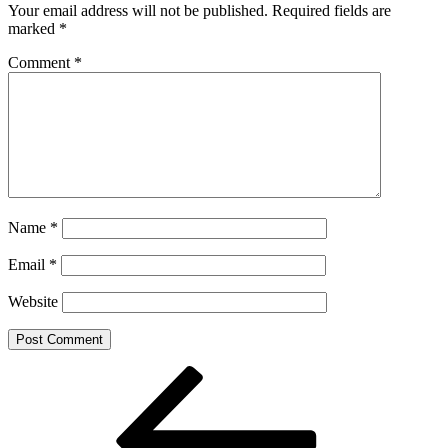
Your email address will not be published.
Required fields are
marked
*
Comment
*
Name
*
Email
*
Website
Post
Previous
Post
navigation