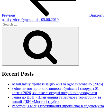
Previous
Відкриті
дані у містобудуванні з 05.06.2019
Search
for:
Search
Recent Posts
Безоплатну приватизацію житла буде скасовано (2026)
Зміни вимог до інклюзивності будівель і споруд з 01
квітня 2026, які вже сьогодні потрібно враховувати
Зміна до ДБН «Планування та забудова територій» та
новий ДБН «Мости і труби»
Реєстрація місця проживання (прописка) в садовому та