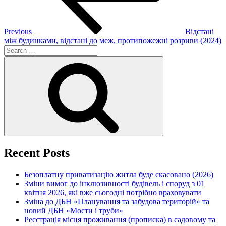
Previous
Відстані
між будинками, відстані до меж, протипожежні розриви (2024)
Search
for:
Search
Recent Posts
Безоплатну приватизацію житла буде скасовано (2026)
Зміни вимог до інклюзивності будівель і споруд з 01
квітня 2026, які вже сьогодні потрібно враховувати
Зміна до ДБН «Планування та забудова територій» та
новий ДБН «Мости і труби»
Реєстрація місця проживання (прописка) в садовому та