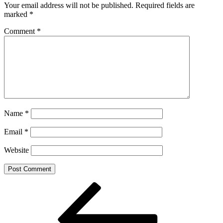
Your email address will not be published.
Required fields are
marked
*
Comment
*
Name
*
Email
*
Website
Post
Previous
Post
navigation