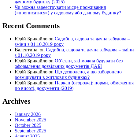
дачному будинку (2025)
Чи можна зареєструвати місце проживання
(«прописатися») у садовому або дачному будинку?
Recent Comments
Юрій Брикайло
on
Садибна, садова та дачна забудова –
зміни з 01.10.2019 року
Валентина.
on
Садибна, садова та дачна забудова – зміни
з 01.10.2019 року
Юрій Брикайло
on
Об’єкти, які можна будувати без
оформлення дозвільних документів ДАБІ
Юрій Брикайло
on
Що дозволено, а що заборонено
розміщувати в житлових будинках?
Юрій Брикайло
on
Паркан (огорожа): норми, обмеження
по висоті, документи (2019)
Archives
January 2026
November 2025
October 2025
September 2025
August 2025