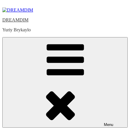
Skip
to
content
DREAMDIM
Yuriy Brykaylo
Menu