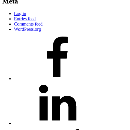
Meta
Log in
Entries feed
Comments feed
WordPress.org
#80
(no
title)
#81
(no
title)
#3381