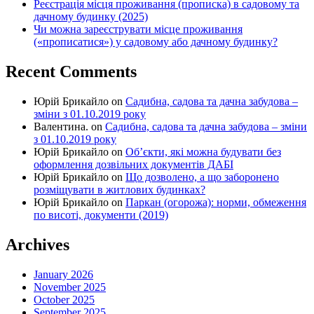
Реєстрація місця проживання (прописка) в садовому та
дачному будинку (2025)
Чи можна зареєструвати місце проживання
(«прописатися») у садовому або дачному будинку?
Recent Comments
Юрій Брикайло
on
Садибна, садова та дачна забудова –
зміни з 01.10.2019 року
Валентина.
on
Садибна, садова та дачна забудова – зміни
з 01.10.2019 року
Юрій Брикайло
on
Об’єкти, які можна будувати без
оформлення дозвільних документів ДАБІ
Юрій Брикайло
on
Що дозволено, а що заборонено
розміщувати в житлових будинках?
Юрій Брикайло
on
Паркан (огорожа): норми, обмеження
по висоті, документи (2019)
Archives
January 2026
November 2025
October 2025
September 2025