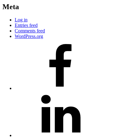
Meta
Log in
Entries feed
Comments feed
WordPress.org
#80
(no
title)
#81
(no
title)