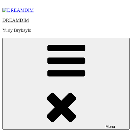
Skip
to
content
DREAMDIM
Yuriy Brykaylo
Menu