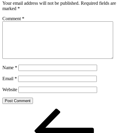
Your email address will not be published.
Required fields are
marked
*
Comment
*
Name
*
Email
*
Website
Post
Previous
Post
navigation