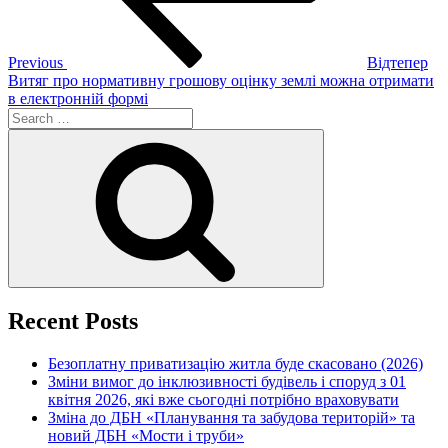
Previous
Відтепер
Витяг про нормативну грошову оцінку землі можна отримати
в електронній формі
Search
for:
Search
Recent Posts
Безоплатну приватизацію житла буде скасовано (2026)
Зміни вимог до інклюзивності будівель і споруд з 01
квітня 2026, які вже сьогодні потрібно враховувати
Зміна до ДБН «Планування та забудова територій» та
новий ДБН «Мости і труби»