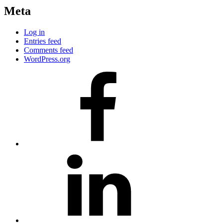
Meta
Log in
Entries feed
Comments feed
WordPress.org
#80
(no
title)
#81
(no
title)