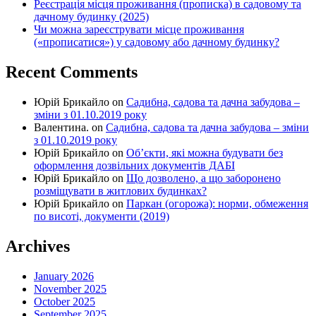
Реєстрація місця проживання (прописка) в садовому та
дачному будинку (2025)
Чи можна зареєструвати місце проживання
(«прописатися») у садовому або дачному будинку?
Recent Comments
Юрій Брикайло
on
Садибна, садова та дачна забудова –
зміни з 01.10.2019 року
Валентина.
on
Садибна, садова та дачна забудова – зміни
з 01.10.2019 року
Юрій Брикайло
on
Об’єкти, які можна будувати без
оформлення дозвільних документів ДАБІ
Юрій Брикайло
on
Що дозволено, а що заборонено
розміщувати в житлових будинках?
Юрій Брикайло
on
Паркан (огорожа): норми, обмеження
по висоті, документи (2019)
Archives
January 2026
November 2025
October 2025
September 2025