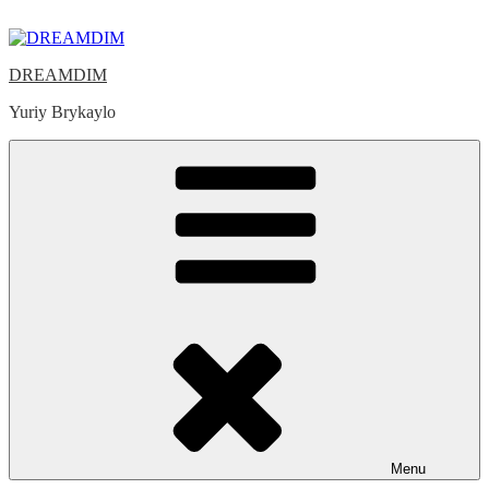
Skip
to
content
DREAMDIM
Yuriy Brykaylo
Menu