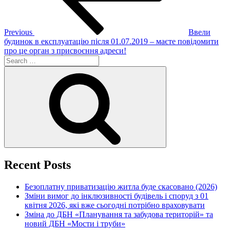
Previous
Ввели
будинок в експлуатацію після 01.07.2019 – маєте повідомити
про це орган з присвоєння адреси!
Search
for:
Search
Recent Posts
Безоплатну приватизацію житла буде скасовано (2026)
Зміни вимог до інклюзивності будівель і споруд з 01
квітня 2026, які вже сьогодні потрібно враховувати
Зміна до ДБН «Планування та забудова територій» та
новий ДБН «Мости і труби»