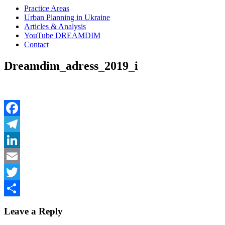
Practice Areas
Urban Planning in Ukraine
Articles & Analysis
YouTube DREAMDIM
Contact
Dreamdim_adress_2019_i
Facebook
Telegram
LinkedIn
Email
Twitter
Share
Leave a Reply