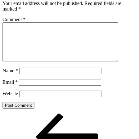
Your email address will not be published.
Required fields are
marked
*
Comment
*
Name
*
Email
*
Website
Post
Previous
Post
navigation