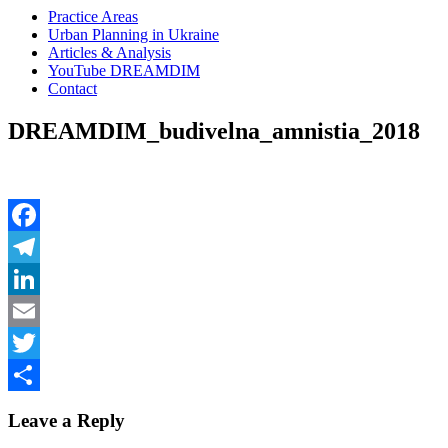
Practice Areas
Urban Planning in Ukraine
Articles & Analysis
YouTube DREAMDIM
Contact
DREAMDIM_budivelna_amnistia_2018
Facebook
Telegram
LinkedIn
Email
Twitter
Share
Leave a Reply