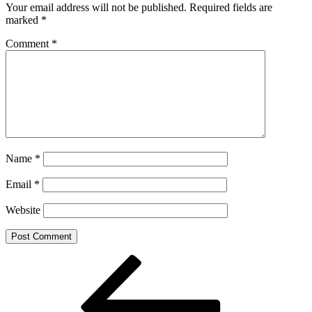
Your email address will not be published.
Required fields are
marked
*
Comment
*
Name
*
Email
*
Website
Post
Previous
Post
navigation