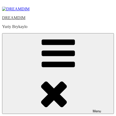
Skip
to
content
DREAMDIM
Yuriy Brykaylo
Menu