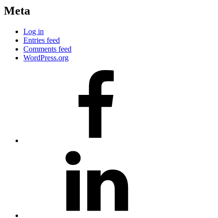
Meta
Log in
Entries feed
Comments feed
WordPress.org
#80
(no
title)
#81
(no
title)