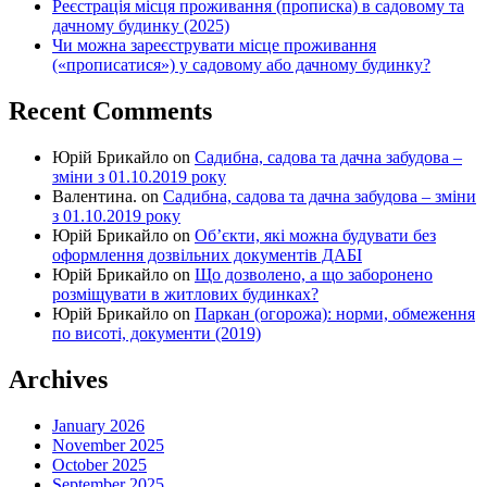
Реєстрація місця проживання (прописка) в садовому та
дачному будинку (2025)
Чи можна зареєструвати місце проживання
(«прописатися») у садовому або дачному будинку?
Recent Comments
Юрій Брикайло
on
Садибна, садова та дачна забудова –
зміни з 01.10.2019 року
Валентина.
on
Садибна, садова та дачна забудова – зміни
з 01.10.2019 року
Юрій Брикайло
on
Об’єкти, які можна будувати без
оформлення дозвільних документів ДАБІ
Юрій Брикайло
on
Що дозволено, а що заборонено
розміщувати в житлових будинках?
Юрій Брикайло
on
Паркан (огорожа): норми, обмеження
по висоті, документи (2019)
Archives
January 2026
November 2025
October 2025
September 2025