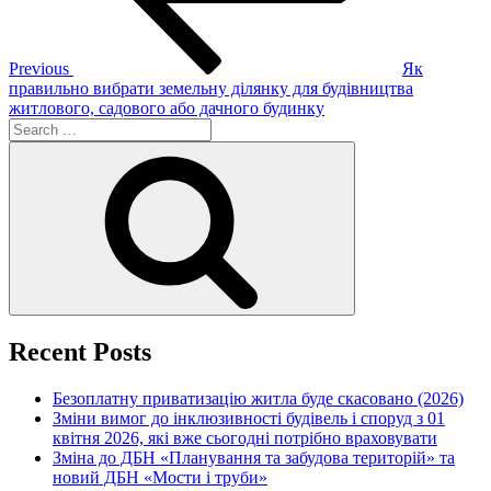
Previous
Як
правильно вибрати земельну ділянку для будівництва
житлового, садового або дачного будинку
Search
for:
Search
Recent Posts
Безоплатну приватизацію житла буде скасовано (2026)
Зміни вимог до інклюзивності будівель і споруд з 01
квітня 2026, які вже сьогодні потрібно враховувати
Зміна до ДБН «Планування та забудова територій» та
новий ДБН «Мости і труби»