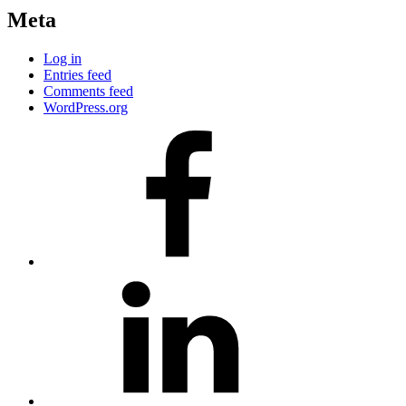
Meta
Log in
Entries feed
Comments feed
WordPress.org
#80
(no
title)
#81
(no
title)