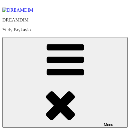
Skip
to
content
DREAMDIM
Yuriy Brykaylo
Menu