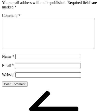
Your email address will not be published.
Required fields are
marked
*
Comment
*
Name
*
Email
*
Website
Post
Previous
Post
navigation