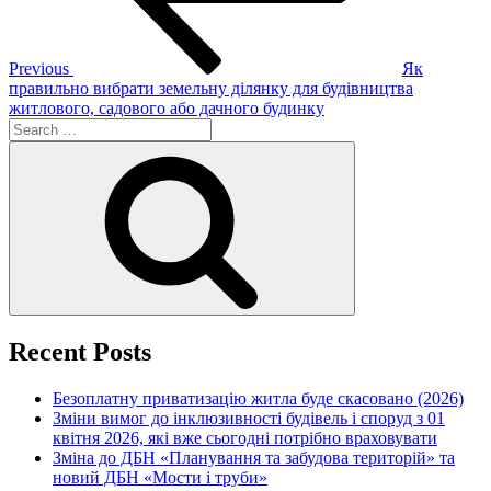
Previous
Як
правильно вибрати земельну ділянку для будівництва
житлового, садового або дачного будинку
Search
for:
Search
Recent Posts
Безоплатну приватизацію житла буде скасовано (2026)
Зміни вимог до інклюзивності будівель і споруд з 01
квітня 2026, які вже сьогодні потрібно враховувати
Зміна до ДБН «Планування та забудова територій» та
новий ДБН «Мости і труби»