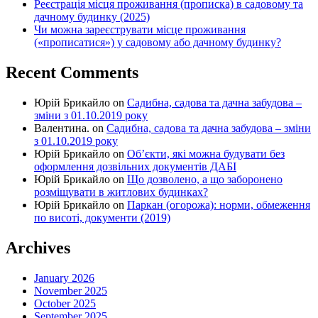
Реєстрація місця проживання (прописка) в садовому та
дачному будинку (2025)
Чи можна зареєструвати місце проживання
(«прописатися») у садовому або дачному будинку?
Recent Comments
Юрій Брикайло
on
Садибна, садова та дачна забудова –
зміни з 01.10.2019 року
Валентина.
on
Садибна, садова та дачна забудова – зміни
з 01.10.2019 року
Юрій Брикайло
on
Об’єкти, які можна будувати без
оформлення дозвільних документів ДАБІ
Юрій Брикайло
on
Що дозволено, а що заборонено
розміщувати в житлових будинках?
Юрій Брикайло
on
Паркан (огорожа): норми, обмеження
по висоті, документи (2019)
Archives
January 2026
November 2025
October 2025
September 2025