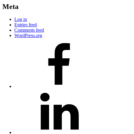
Meta
Log in
Entries feed
Comments feed
WordPress.org
#80
(no
title)
#81
(no
title)