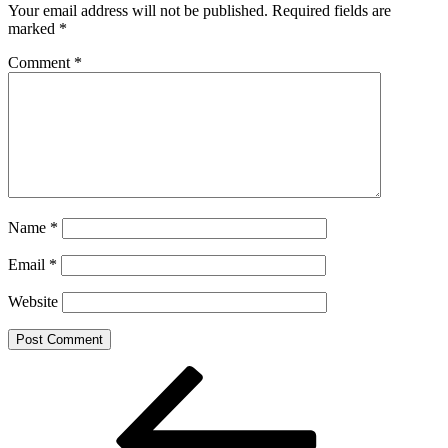
Your email address will not be published.
Required fields are
marked
*
Comment
*
Name
*
Email
*
Website
Post
Previous
Post
navigation