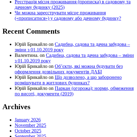
Реєстрація місця проживання (прописка) в садовому та
дачному будинку (2025)
Чи можна зареєструвати місце проживання
(«прописатися») у садовому або дачному будинку?
Recent Comments
Юрій Брикайло
on
Садибна, садова та дачна забудова –
зміни з 01.10.2019 року
Валентина.
on
Садибна, садова та дачна забудова – зміни
з 01.10.2019 року
Юрій Брикайло
on
Об’єкти, які можна будувати без
оформлення дозвільних документів ДАБІ
Юрій Брикайло
on
Що дозволено, а що заборонено
розміщувати в житлових будинках?
Юрій Брикайло
on
Паркан (огорожа): норми, обмеження
по висоті, документи (2019)
Archives
January 2026
November 2025
October 2025
September 2025