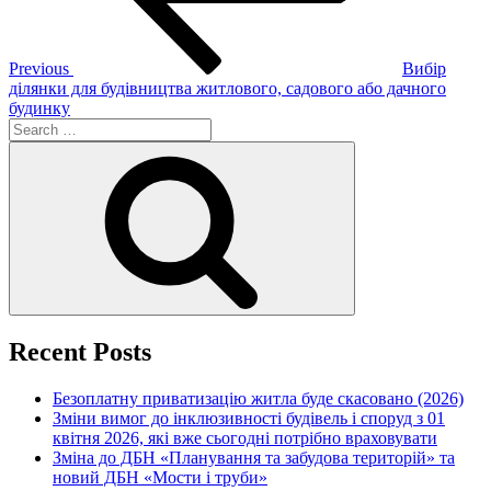
Previous
Вибір
ділянки для будівництва житлового, садового або дачного
будинку
Search
for:
Search
Recent Posts
Безоплатну приватизацію житла буде скасовано (2026)
Зміни вимог до інклюзивності будівель і споруд з 01
квітня 2026, які вже сьогодні потрібно враховувати
Зміна до ДБН «Планування та забудова територій» та
новий ДБН «Мости і труби»