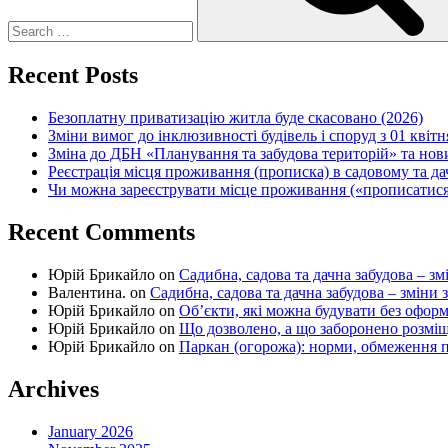
Recent Posts
Безоплатну приватизацію житла буде скасовано (2026)
Зміни вимог до інклюзивності будівель і споруд з 01 квітн
Зміна до ДБН «Планування та забудова територій» та но
Реєстрація місця проживання (прописка) в садовому та д
Чи можна зареєструвати місце проживання («прописатися
Recent Comments
Юрій Брикайло
on
Садибна, садова та дачна забудова – зм
Валентина.
on
Садибна, садова та дачна забудова – зміни 
Юрій Брикайло
on
Об’єкти, які можна будувати без офор
Юрій Брикайло
on
Що дозволено, а що заборонено розмі
Юрій Брикайло
on
Паркан (огорожа): норми, обмеження п
Archives
January 2026