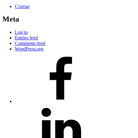
Статьи
Meta
Log in
Entries feed
Comments feed
WordPress.org
#80
(no
title)
#81
(no
title)