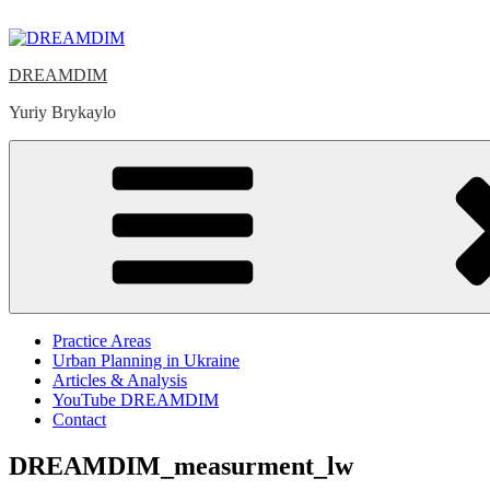
Skip
to
content
DREAMDIM
Yuriy Brykaylo
Practice Areas
Urban Planning in Ukraine
Articles & Analysis
YouTube DREAMDIM
Contact
DREAMDIM_measurment_lw