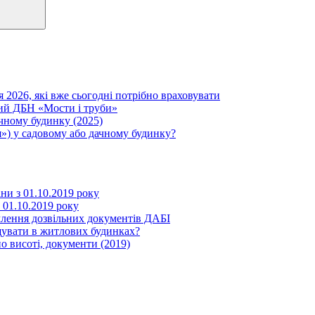
я 2026, які вже сьогодні потрібно враховувати
вий ДБН «Мости і труби»
ачному будинку (2025)
») у садовому або дачному будинку?
іни з 01.10.2019 року
з 01.10.2019 року
млення дозвільних документів ДАБІ
щувати в житлових будинках?
о висоті, документи (2019)