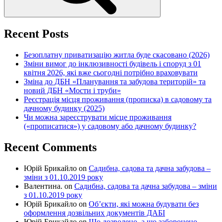
Recent Posts
Безоплатну приватизацію житла буде скасовано (2026)
Зміни вимог до інклюзивності будівель і споруд з 01
квітня 2026, які вже сьогодні потрібно враховувати
Зміна до ДБН «Планування та забудова територій» та
новий ДБН «Мости і труби»
Реєстрація місця проживання (прописка) в садовому та
дачному будинку (2025)
Чи можна зареєструвати місце проживання
(«прописатися») у садовому або дачному будинку?
Recent Comments
Юрій Брикайло
on
Садибна, садова та дачна забудова –
зміни з 01.10.2019 року
Валентина.
on
Садибна, садова та дачна забудова – зміни
з 01.10.2019 року
Юрій Брикайло
on
Об’єкти, які можна будувати без
оформлення дозвільних документів ДАБІ
Юрій Брикайло
on
Що дозволено, а що заборонено