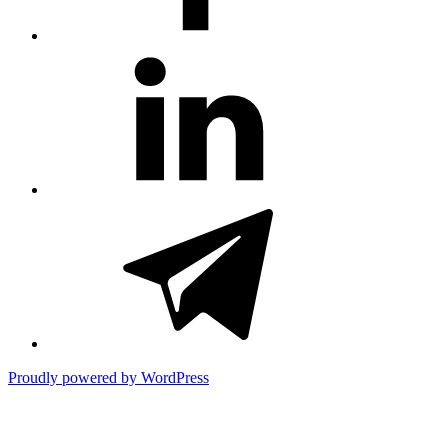
#81
(no
title)
#3381
(no
title)
Proudly powered by WordPress