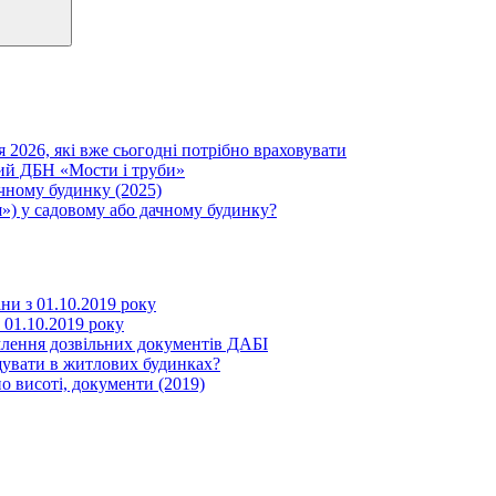
я 2026, які вже сьогодні потрібно враховувати
вий ДБН «Мости і труби»
ачному будинку (2025)
») у садовому або дачному будинку?
іни з 01.10.2019 року
з 01.10.2019 року
млення дозвільних документів ДАБІ
щувати в житлових будинках?
о висоті, документи (2019)