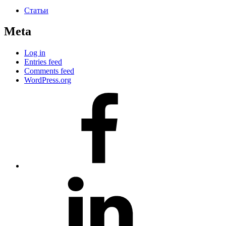
Статьи
Meta
Log in
Entries feed
Comments feed
WordPress.org
#80
(no
title)
#81
(no
title)