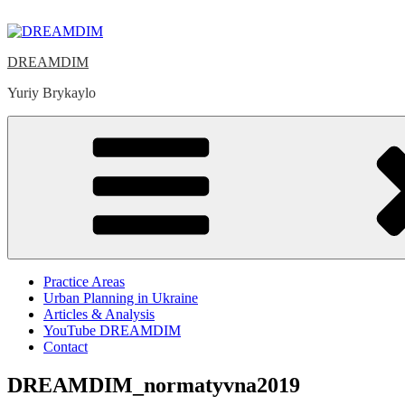
Skip
to
content
DREAMDIM
Yuriy Brykaylo
Practice Areas
Urban Planning in Ukraine
Articles & Analysis
YouTube DREAMDIM
Contact
DREAMDIM_normatyvna2019