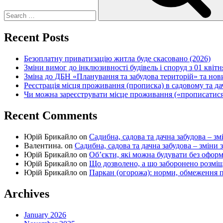
Recent Posts
Безоплатну приватизацію житла буде скасовано (2026)
Зміни вимог до інклюзивності будівель і споруд з 01 квітн
Зміна до ДБН «Планування та забудова територій» та но
Реєстрація місця проживання (прописка) в садовому та д
Чи можна зареєструвати місце проживання («прописатися
Recent Comments
Юрій Брикайло
on
Садибна, садова та дачна забудова – зм
Валентина.
on
Садибна, садова та дачна забудова – зміни 
Юрій Брикайло
on
Об’єкти, які можна будувати без офор
Юрій Брикайло
on
Що дозволено, а що заборонено розмі
Юрій Брикайло
on
Паркан (огорожа): норми, обмеження п
Archives
January 2026