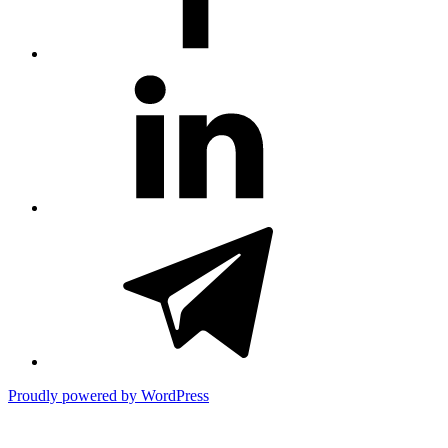
#81
(no
title)
#3381
(no
title)
Proudly powered by WordPress