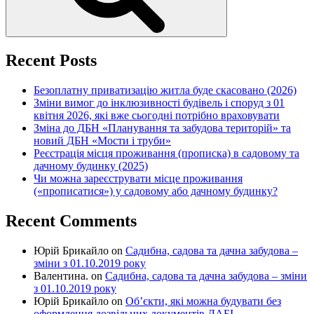
Recent Posts
Безоплатну приватизацію житла буде скасовано (2026)
Зміни вимог до інклюзивності будівель і споруд з 01
квітня 2026, які вже сьогодні потрібно враховувати
Зміна до ДБН «Планування та забудова територій» та
новий ДБН «Мости і труби»
Реєстрація місця проживання (прописка) в садовому та
дачному будинку (2025)
Чи можна зареєструвати місце проживання
(«прописатися») у садовому або дачному будинку?
Recent Comments
Юрій Брикайло
on
Садибна, садова та дачна забудова –
зміни з 01.10.2019 року
Валентина.
on
Садибна, садова та дачна забудова – зміни
з 01.10.2019 року
Юрій Брикайло
on
Об’єкти, які можна будувати без
оформлення дозвільних документів ДАБІ