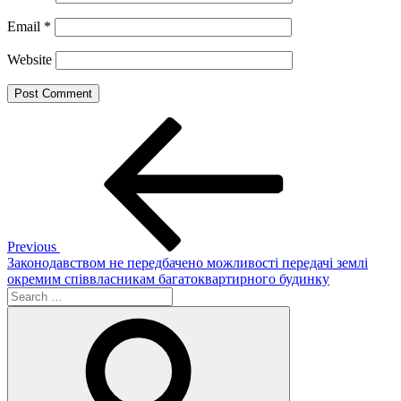
Email
*
Website
Post
Previous
Post
navigation
Previous
Законодавством не передбачено можливості передачі землі
окремим співвласникам багатоквартирного будинку
Search
for:
Search