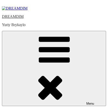
Skip
to
content
DREAMDIM
Yuriy Brykaylo
Menu