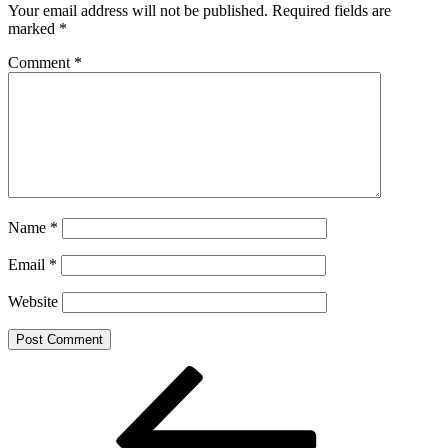
Your email address will not be published.
Required fields are
marked
*
Comment
*
Name
*
Email
*
Website
Post
Previous
Post
navigation