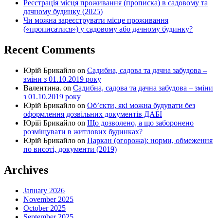
Реєстрація місця проживання (прописка) в садовому та
дачному будинку (2025)
Чи можна зареєструвати місце проживання
(«прописатися») у садовому або дачному будинку?
Recent Comments
Юрій Брикайло
on
Садибна, садова та дачна забудова –
зміни з 01.10.2019 року
Валентина.
on
Садибна, садова та дачна забудова – зміни
з 01.10.2019 року
Юрій Брикайло
on
Об’єкти, які можна будувати без
оформлення дозвільних документів ДАБІ
Юрій Брикайло
on
Що дозволено, а що заборонено
розміщувати в житлових будинках?
Юрій Брикайло
on
Паркан (огорожа): норми, обмеження
по висоті, документи (2019)
Archives
January 2026
November 2025
October 2025
September 2025