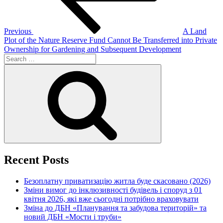
Previous
A Land
Plot of the Nature Reserve Fund Cannot Be Transferred into Private
Ownership for Gardening and Subsequent Development
Search
for:
Search
Recent Posts
Безоплатну приватизацію житла буде скасовано (2026)
Зміни вимог до інклюзивності будівель і споруд з 01
квітня 2026, які вже сьогодні потрібно враховувати
Зміна до ДБН «Планування та забудова територій» та
новий ДБН «Мости і труби»