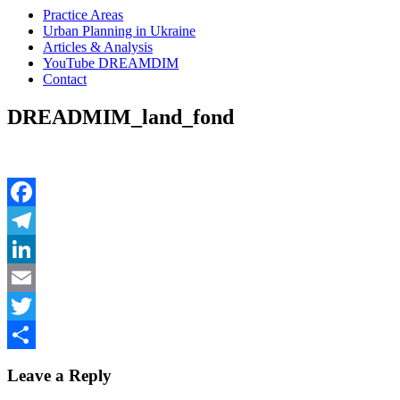
Practice Areas
Urban Planning in Ukraine
Articles & Analysis
YouTube DREAMDIM
Contact
DREADMIM_land_fond
Facebook
Telegram
LinkedIn
Email
Twitter
Share
Leave a Reply