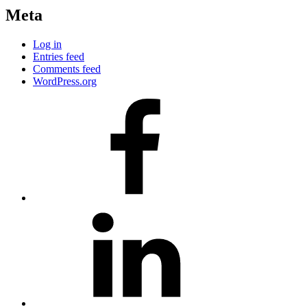
Meta
Log in
Entries feed
Comments feed
WordPress.org
#80
(no
title)
#81
(no
title)