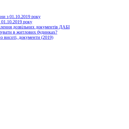
іни з 01.10.2019 року
з 01.10.2019 року
млення дозвільних документів ДАБІ
щувати в житлових будинках?
о висоті, документи (2019)