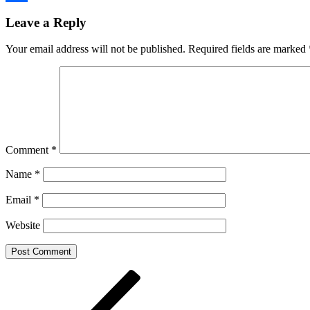
Share
Leave a Reply
Your email address will not be published.
Required fields are marked
Comment
*
Name
*
Email
*
Website
Post
Previous
Post
navigation