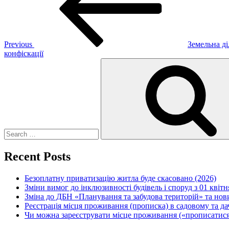
Previous
Земельна ді
конфіскації
Search
for:
Recent Posts
Безоплатну приватизацію житла буде скасовано (2026)
Зміни вимог до інклюзивності будівель і споруд з 01 квітн
Зміна до ДБН «Планування та забудова територій» та но
Реєстрація місця проживання (прописка) в садовому та д
Чи можна зареєструвати місце проживання («прописатися