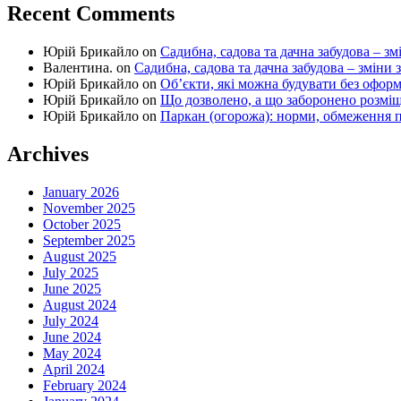
Recent Comments
Юрій Брикайло
on
Садибна, садова та дачна забудова – зм
Валентина.
on
Садибна, садова та дачна забудова – зміни 
Юрій Брикайло
on
Об’єкти, які можна будувати без офор
Юрій Брикайло
on
Що дозволено, а що заборонено розмі
Юрій Брикайло
on
Паркан (огорожа): норми, обмеження п
Archives
January 2026
November 2025
October 2025
September 2025
August 2025
July 2025
June 2025
August 2024
July 2024
June 2024
May 2024
April 2024
February 2024