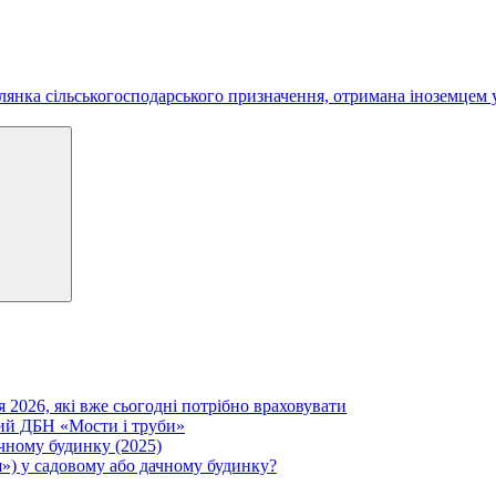
лянка сільськогосподарського призначення, отримана іноземцем 
Search
я 2026, які вже сьогодні потрібно враховувати
вий ДБН «Мости і труби»
ачному будинку (2025)
») у садовому або дачному будинку?