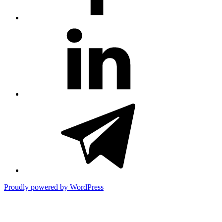
#81
(no
title)
#3381
(no
title)
Proudly powered by WordPress