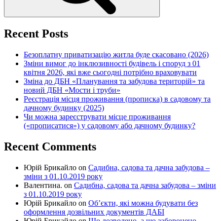
Recent Posts
Безоплатну приватизацію житла буде скасовано (2026)
Зміни вимог до інклюзивності будівель і споруд з 01
квітня 2026, які вже сьогодні потрібно враховувати
Зміна до ДБН «Планування та забудова територій» та
новий ДБН «Мости і труби»
Реєстрація місця проживання (прописка) в садовому та
дачному будинку (2025)
Чи можна зареєструвати місце проживання
(«прописатися») у садовому або дачному будинку?
Recent Comments
Юрій Брикайло
on
Садибна, садова та дачна забудова –
зміни з 01.10.2019 року
Валентина.
on
Садибна, садова та дачна забудова – зміни
з 01.10.2019 року
Юрій Брикайло
on
Об’єкти, які можна будувати без
оформлення дозвільних документів ДАБІ
Юрій Брикайло
on
Що дозволено, а що заборонено