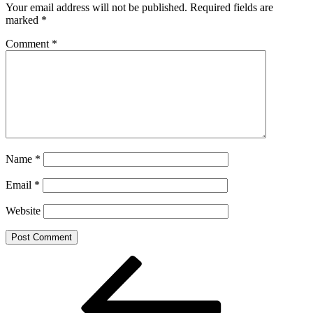
Your email address will not be published.
Required fields are
marked
*
Comment
*
Name
*
Email
*
Website
Post
Previous
Post
navigation