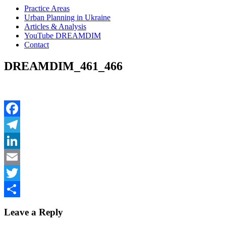
Practice Areas
Urban Planning in Ukraine
Articles & Analysis
YouTube DREAMDIM
Contact
DREAMDIM_461_466
Facebook
Telegram
LinkedIn
Email
Twitter
Share
Leave a Reply