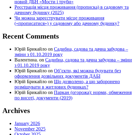
новий ДБН «Мости і труби»
Реєстрація місця проживання (прописка) в садовому та
дачному будинку (2025)
Чи можна зареєструвати місце проживання
(«прописатися») у садовому або дачному будинку?
Recent Comments
Юрій Брикайло
on
Садибна, садова та дачна забудова –
зміни з 01.10.2019 року
Валентина.
on
Садибна, садова та дачна забудова – зміни
з 01.10.2019 року
Юрій Брикайло
on
Об’єкти, які можна будувати без
оформлення дозвільних документів ДАБІ
Юрій Брикайло
on
Що дозволено, а що заборонено
розміщувати в житлових будинках?
Юрій Брикайло
on
Паркан (огорожа): норми, обмеження
по висоті, документи (2019)
Archives
January 2026
November 2025
October 2025