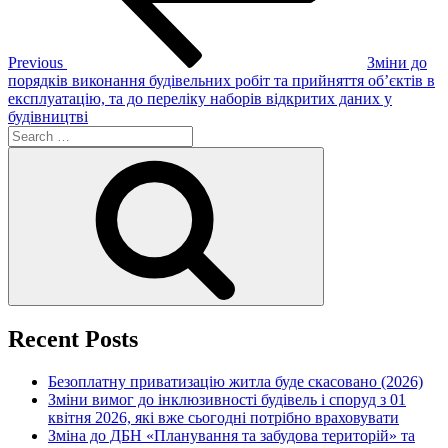
Previous
Зміни до
порядків виконання будівельних робіт та прийняття об’єктів в
експлуатацію, та до переліку наборів відкритих даних у
будівництві
Search
for:
Search
Recent Posts
Безоплатну приватизацію житла буде скасовано (2026)
Зміни вимог до інклюзивності будівель і споруд з 01
квітня 2026, які вже сьогодні потрібно враховувати
Зміна до ДБН «Планування та забудова територій» та