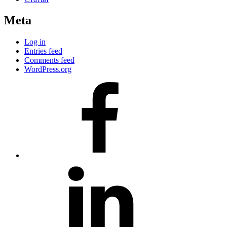
Meta
Log in
Entries feed
Comments feed
WordPress.org
#80
(no
title)
#81
(no
title)