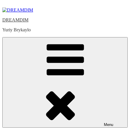
Skip
to
content
DREAMDIM
Yuriy Brykaylo
Menu