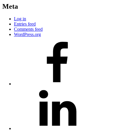
Meta
Log in
Entries feed
Comments feed
WordPress.org
#80
(no
title)
#81
(no
title)