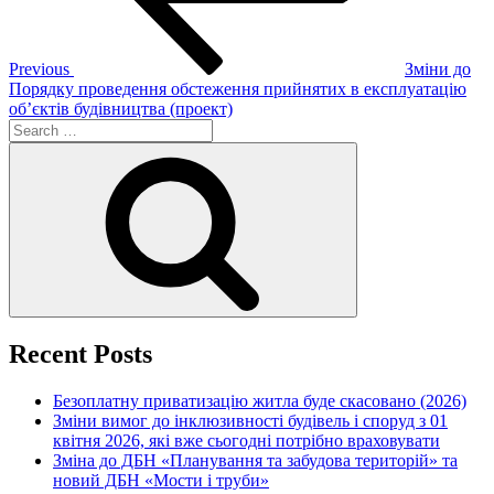
Previous
Зміни до
Порядку проведення обстеження прийнятих в експлуатацію
об’єктів будівництва (проект)
Search
for:
Search
Recent Posts
Безоплатну приватизацію житла буде скасовано (2026)
Зміни вимог до інклюзивності будівель і споруд з 01
квітня 2026, які вже сьогодні потрібно враховувати
Зміна до ДБН «Планування та забудова територій» та
новий ДБН «Мости і труби»