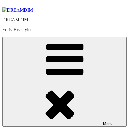
Skip
to
content
DREAMDIM
Yuriy Brykaylo
Menu