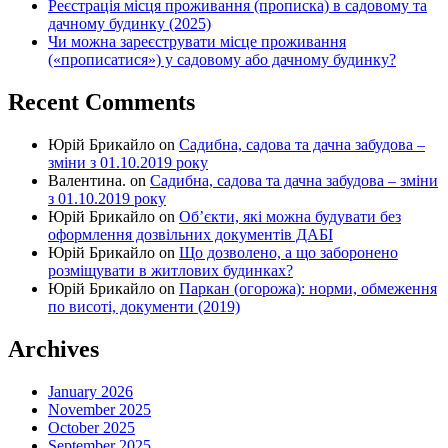
Реєстрація місця проживання (прописка) в садовому та
дачному будинку (2025)
Чи можна зареєструвати місце проживання
(«прописатися») у садовому або дачному будинку?
Recent Comments
Юрій Брикайло
on
Садибна, садова та дачна забудова –
зміни з 01.10.2019 року
Валентина.
on
Садибна, садова та дачна забудова – зміни
з 01.10.2019 року
Юрій Брикайло
on
Об’єкти, які можна будувати без
оформлення дозвільних документів ДАБІ
Юрій Брикайло
on
Що дозволено, а що заборонено
розміщувати в житлових будинках?
Юрій Брикайло
on
Паркан (огорожа): норми, обмеження
по висоті, документи (2019)
Archives
January 2026
November 2025
October 2025
September 2025