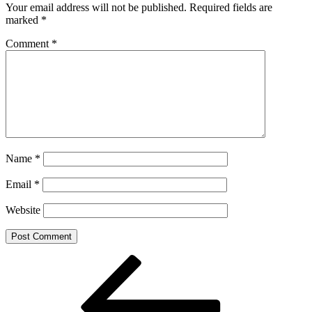
Your email address will not be published.
Required fields are
marked
*
Comment
*
Name
*
Email
*
Website
Post
Previous
Post
navigation