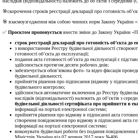
наслідків (відповідальності) належить до об’єктів з середніми 
🎯скорочення строків реєстрації декларації про готовність об’єк
🎯 взаємоузгодження між собою чинних норм Закону України «П
✅
Проєктом пропонується
внести зміни до Закону України «П
строк реєстрації декларації про готовність об’єкта до 
з використанням Реєстру будівельної діяльності створюють
готовності об’єкта до експлуатації;
подання акта готовності об’єкта до експлуатації є підста
здійснюється протягом десяти робочих днів;
забезпечується обов’язкова фото- та відео фіксація прове
будівельної діяльності;
прийняття рішення про підписання (відмову у підписанні)
будівельного контролю;
здійснюється автоматичне включення до Реєстру будівельн
наслідків (відповідальності) належить до об’єктів з сер
будівельної діяльності сертифіката про прийняття в е
інформації на порталі електронної системи;
прийняття рішення про відмову в підписанні акта готовно
створення повідомлення про відмову в підписанні акта го
інформації на порталі електронної системи;
виконувати будівельні роботи без подання повідомлення п
Міністрів України від 07 червня 2017 року №406.