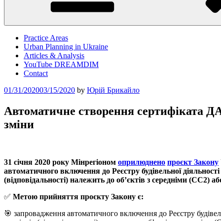
Practice Areas
Urban Planning in Ukraine
Articles & Analysis
YouTube DREAMDIM
Contact
Posted
01/31/2020
03/15/2020
by
Юрій Брикайло
on
Автоматичне створення сертифіката ДАБІ
зміни
31 січня 2020 року Мінрегіоном
оприлюднено
проєкт Закону
автоматичного включення до Реєстру будівельної діяльності 
(відповідальності) належить до об’єктів з середніми (СС2) а
✅
Метою прийняття проєкту Закону є:
🎯 запровадження автоматичного включення до Реєстру будівельн