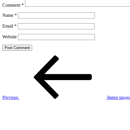
Comment
*
Name
*
Email
*
Website
Post
Previous
Post
navigation
Previous
Зміни щодо 
Next
Post