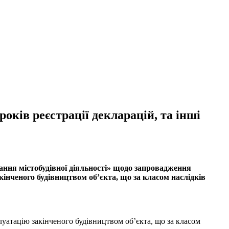
ків реєстрації декларацій, та інші
ння містобудівної діяльності» щодо запровадження
кінченого будівництвом об’єкта, що за класом наслідків
луатацію закінченого будівництвом об’єкта, що за класом