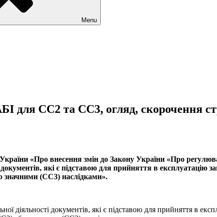
Menu
 для СС2 та СС3, огляд, скорочення стро
України «Про внесення змін до Закону України «Про регулюва
документів, які є підставою для прийняття в експлуатацію за
бо значними (СС3) наслідками».
ої діяльності документів, які є підставою для прийняття в експ