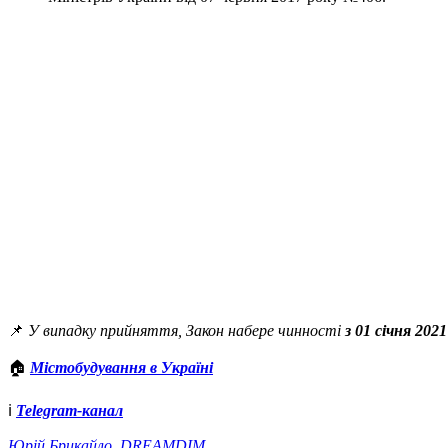
📌
У випадку прийняття, Закон набере чинності
з 01 січня 2021
🏠
Містобудування в Україні
ℹ️
Telegram-канал
Юрій Брикайло, DREAMDIM