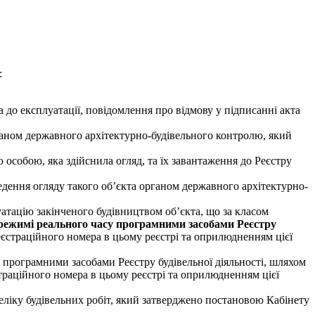
:
а до експлуатації, повідомлення про відмову у підписанні акта
ганом державного архітектурно-будівельного контролю, який
 особою, яка здійснила огляд, та їх завантаження до Реєстру
ведення огляду такого об’єкта органом державного архітектурно-
уатацію закінченого будівництвом об’єкта, що за класом
режимі реального часу програмними засобами Реєстру
єстраційного номера в цьому реєстрі та оприлюдненням цієї
у програмними засобами Реєстру будівельної діяльності, шляхом
траційного номера в цьому реєстрі та оприлюдненням цієї
еліку будівельних робіт, який затверджено постановою Кабінету