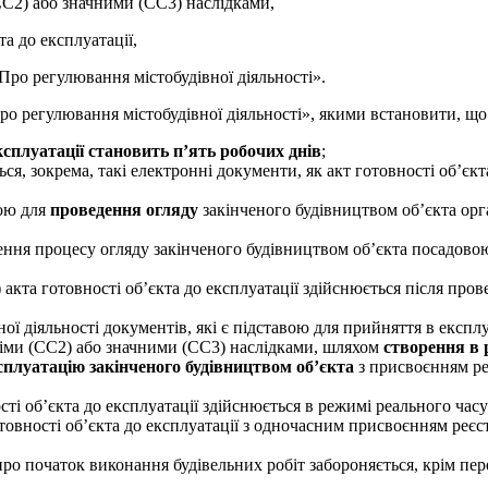
(СС2) або значними (СС3) наслідками,
та до експлуатації,
ро регулювання містобудівної діяльності».
ро регулювання містобудівної діяльності», якими встановити, що
експлуатації становить п’ять робочих днів
;
ся, зокрема, такі електронні документи, як акт готовності об’єкт
вою для
проведення огляду
закінченого будівництвом об’єкта ор
дення процесу огляду закінченого будівництвом об’єкта посадовою
 акта готовності об’єкта до експлуатації здійснюється після про
ої діяльності документів, які є підставою для прийняття в експл
едніми (СС2) або значними (СС3) наслідками, шляхом
створення в 
ксплуатацію закінченого будівництвом об’єкта
з присвоєнням ре
сті об’єкта до експлуатації здійснюється в режимі реального час
товності об’єкта до експлуатації з одночасним присвоєнням реєс
ро початок виконання будівельних робіт забороняється, крім пер