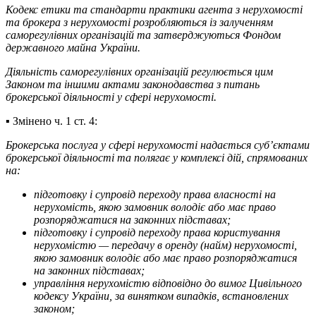
Кодекс етики та стандарти практики агента з нерухомості
та брокера з нерухомості розробляються із залученням
саморегулівних організацій та затверджуються Фондом
державного майна України.
Діяльність саморегулівних організацій регулюється цим
Законом та іншими актами законодавства з питань
брокерської діяльності у сфері нерухомості.
▪️ Змінено ч. 1 ст. 4:
Брокерська послуга у сфері нерухомості надається суб’єктами
брокерської діяльності та полягає у комплексі дій, спрямованих
на:
підготовку і супровід переходу права власності на
нерухомість, якою замовник володіє або має право
розпоряджатися на законних підставах;
підготовку і супровід переходу права користування
нерухомістю — передачу в оренду (найм) нерухомості,
якою замовник володіє або має право розпоряджатися
на законних підставах;
управління нерухомістю відповідно до вимог Цивільного
кодексу України, за винятком випадків, встановлених
законом;