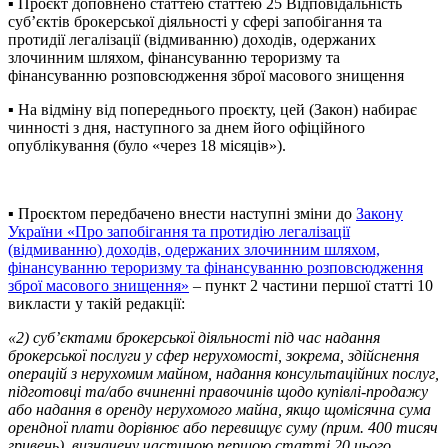
▪️ Проєкт доповнено статтею статтею 25 Відповідальність
суб’єктів брокерської діяльності у сфері запобігання та
протидії легалізації (відмиванню) доходів, одержаних
злочинним шляхом, фінансуванню тероризму та
фінансуванню розповсюдження зброї масового знищення
▪️ На відміну від попереднього проєкту, цей (Закон) набирає
чинності з дня, наступного за днем його офіційного
опублікування (було «через 18 місяців»).
▪️ Проєктом передбачено внести наступні зміни до
Закону
України «Про запобігання та протидію легалізації
(відмиванню) доходів, одержаних злочинним шляхом,
фінансуванню тероризму та фінансуванню розповсюдження
зброї масового знищення»
– пункт 2 частини першої статті 10
викласти у такій редакції:
«
2) суб’єктами брокерської діяльності під час надання
брокерської послуги у сфер нерухомості, зокрема, здійснення
операцій з нерухомим майном, надання консультаційних послуг,
підготовці та/або вчиненні правочинів щодо купівлі-продажу
або надання в оренду нерухомого майна, якщо щомісячна сума
орендної плати дорівнює або перевищує суму (прим. 400 тисяч
гривень), визначену частиною першою статті 20 цього