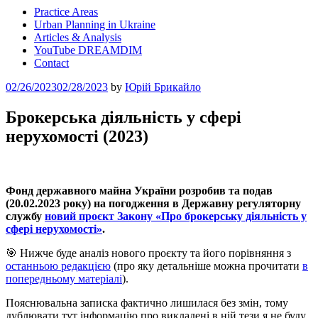
Practice Areas
Urban Planning in Ukraine
Articles & Analysis
YouTube DREAMDIM
Contact
Posted
02/26/2023
02/28/2023
by
Юрій Брикайло
on
Брокерська діяльність у сфері
нерухомості (2023)
Фонд державного майна України розробив та подав
(20.02.2023 року) на погодження в Державну регуляторну
службу
новий проєкт Закону «Про брокерську діяльність у
сфері нерухомості
»
.
🎯 Нижче буде аналіз нового проєкту та його порівняння з
останньою редакцією
(про яку детальніше можна прочитати
в
попередньому матеріалі
).
Пояснювальна записка фактично лишилася без змін, тому
дублювати тут інформацію про викладені в ній тези я не буду