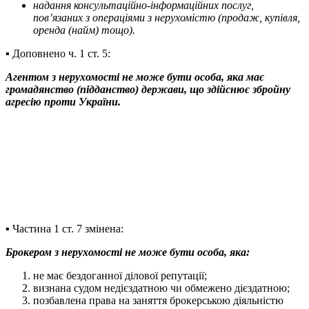
надання консультаційно-інформаційних послуг,
пов’язаних з операціями з нерухомістю (продаж, купівля,
оренда (найм) тощо).
▪️ Доповнено ч. 1 ст. 5:
Агентом з нерухомості не може бути особа, яка має
громадянство (підданство) держави, що здійснює збройну
агресію проти України.
▪️ Частина 1 ст. 7 змінена:
Брокером з нерухомості не може бути особа, яка:
не має бездоганної ділової репутації;
визнана судом недієздатною чи обмежено дієздатною;
позбавлена права на заняття брокерською діяльністю