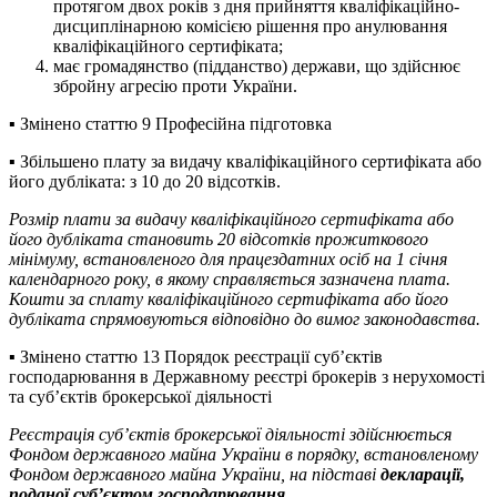
протягом двох років з дня прийняття кваліфікаційно-
дисциплінарною комісією рішення про анулювання
кваліфікаційного сертифіката;
має громадянство (підданство) держави, що здійснює
збройну агресію проти України.
▪️ Змінено статтю 9 Професійна підготовка
▪️ Збільшено плату за видачу кваліфікаційного сертифіката або
його дубліката: з 10 до 20 відсотків.
Розмір плати за видачу кваліфікаційного сертифіката або
його дубліката становить 20 відсотків прожиткового
мінімуму, встановленого для працездатних осіб на 1 січня
календарного року, в якому справляється зазначена плата.
Кошти за сплату кваліфікаційного сертифіката або його
дубліката спрямовуються відповідно до вимог законодавства.
▪️ Змінено статтю 13 Порядок реєстрації суб’єктів
господарювання в Державному реєстрі брокерів з нерухомості
та суб’єктів брокерської діяльності
Реєстрація суб’єктів брокерської діяльності здійснюється
Фондом державного майна України в порядку, встановленому
Фондом державного майна України, на підставі
декларації,
поданої суб’єктом господарювання
.