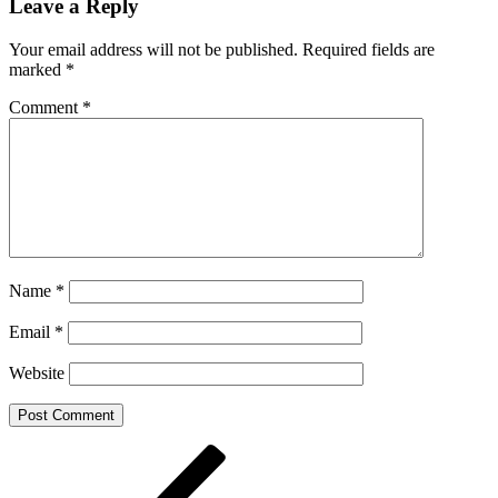
Leave a Reply
Your email address will not be published.
Required fields are
marked
*
Comment
*
Name
*
Email
*
Website
Post
Previous
Post
navigation