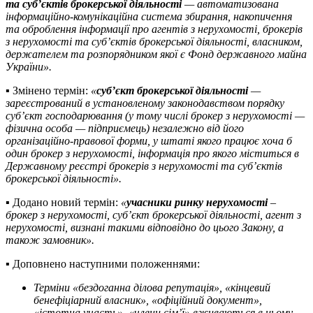
та суб’єктів брокерської діяльності
— автоматизована
інформаційно-комунікаційна система збирання, накопичення
та оброблення інформації про агентів з нерухомості, брокерів
з нерухомості та суб’єктів брокерської діяльності, власником,
держателем та розпорядником якої є Фонд державного майна
України».
▪️ Змінено термін:
«
суб’єкт брокерської діяльності
—
зареєстрований в установленому законодавством порядку
суб’єкт господарювання (у тому числі брокер з нерухомості —
фізична особа — підприємець) незалежно від його
організаційно-правової форми, у штаті якого працює хоча б
один брокер з нерухомості, інформація про якого міститься в
Державному реєстрі брокерів з нерухомості та суб’єктів
брокерської діяльності».
▪️ Додано новий термін:
«
учасники ринку нерухомості
–
брокер з нерухомості, суб’єкт брокерської діяльності, агент з
нерухомості, визнані такими відповідно до цього Закону, а
також замовник».
▪️ Доповнено наступними положеннями:
Терміни «бездоганна ділова репутація», «кінцевий
бенефіціарний власник», «офіційний документ»,
«істотна участь», «члени сім’ї» вживаються в цьому