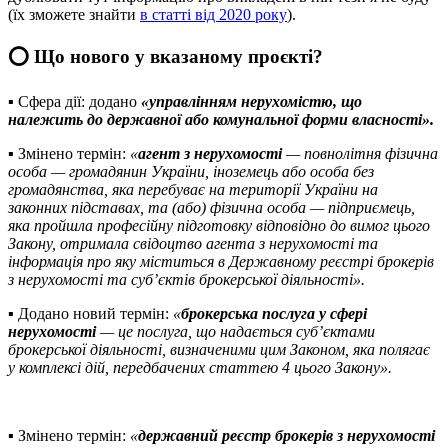
(їх зможете знайти
в статті від 2020 року
).
⭕️ Що нового у вказаному проєкті?
▪️ Сфера дії: додано
«управлінням нерухомістю, що
належить до державної або комунальної форми власності».
▪️ Змінено термін:
«
агент з нерухомості
— повнолітня фізична
особа — громадянин України, іноземець або особа без
громадянства, яка перебуває на території України на
законних підставах, та (або) фізична особа — підприємець,
яка пройшла професійну підготовку відповідно до вимог цього
Закону, отримала свідоцтво агента з нерухомості та
інформація про яку міститься в Державному реєстрі брокерів
з нерухомості та суб’єктів брокерської діяльності».
▪️ Додано новий термін:
«
брокерська послуга у сфері
нерухомості
— це послуга, що надається суб’єктами
брокерської діяльності, визначеними цим Законом, яка полягає
у комплексі дій, передбачених статтею 4 цього Закону
»
.
▪️ Змінено термін:
«
державний реєстр брокерів з нерухомості