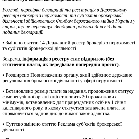
Розгляд, перевірка декларації та реєстрація в Державному
реєстрі брокерів з нерухомості та суб’єктів брокерської
діяльності здійснюється Фондом державного майна України у
строк, що не перевищує двадцяти робочих днів від дати
подання декларації.
▪️ Змінено статтю 14 Державний реєстр брокерів з нерухомості
та суб’єктів брокерської діяльності
Зокрема,
інформація з реєстру стає відкритою (без
стягнення плати, як передбачав попередній проєкт)
.
▪️ Розширено Повноваження органу, який здійснює державне
регулювання брокерської діяльності у сфері нерухомості
▪️ Встановлено розмір плати за надання, продовження статусу
саморегулівної організації становить 20 прожиткових
мінімумів, встановлених для працездатних осіб на 1 січня
календарного року, в якому стягується зазначена плата, та
спрямовується відповідно до вимог законодавства.
▪️ Суттєво змінено статтю Реклама суб’єктів брокерської
діяльності