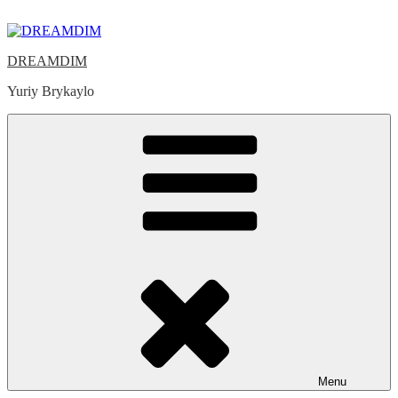
Skip
to
content
DREAMDIM
Yuriy Brykaylo
Menu