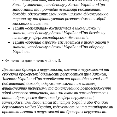
Законі у значенні, наведеному у Законі України «Про
запобігання та протидію легалізації (відмиванню)
доходів, одержаних злочинним шляхом, фінансуванню
тероризму та фінансуванню розповсюдження зброї
масового знищення».
Термін «декларація» вживається в цьому Законі у
значені, наведеному у Законі України
«Про дозвільну
систему у сфері господарської діяльності».
Термін «збройна агресія» вживається в цьому Законі у
значені, наведеному в Законі України «Про оборону
України».
▪️ Змінено та доповнено ч .2 ст. 3:
Діяльність брокера з нерухомості, агента з нерухомості та
суб’єкта брокерської діяльності регулюється цим Законом,
Законом України
«
Про запобігання та протидію легалізації
(відмиванню) доходів, одержаних злочинним шляхом,
фінансуванню тероризму та фінансуванню розповсюдження
зброї масового знищення
»
, іншими актами законодавства з
питань брокерської діяльності у сфері нерухомості,
затвердженими Кабінетом Міністрів України або Фондом
державного майна України, кодексом етики та стандартами
практики агента з нерухомості та брокера з нерухомості
.