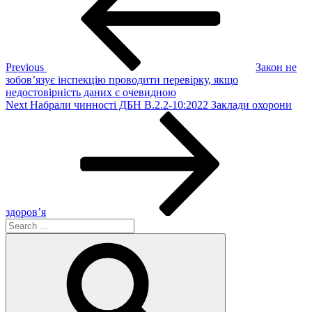
Previous
Закон не
зобов’язує інспекцію проводити перевірку, якщо
недостовірність даних є очевидною
Next
Next
Набрали чинності ДБН В.2.2-10:2022 Заклади охорони
Post
здоров’я
Search
for:
Search