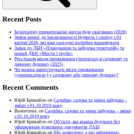
Recent Posts
Безоплатну приватизацію житла буде скасовано (2026)
Зміни вимог до інклюзивності будівель і споруд з 01
квітня 2026, які вже сьогодні потрібно враховувати
Зміна до ДБН «Планування та забудова територій» та
новий ДБН «Мости і труби»
Реєстрація місця проживання (прописка) в садовому та
дачному будинку (2025)
Чи можна зареєструвати місце проживання
(«прописатися») у садовому або дачному будинку?
Recent Comments
Юрій Брикайло
on
Садибна, садова та дачна забудова –
зміни з 01.10.2019 року
Валентина.
on
Садибна, садова та дачна забудова – зміни
з 01.10.2019 року
Юрій Брикайло
on
Об’єкти, які можна будувати без
оформлення дозвільних документів ДАБІ
Юрій Брикайло
on
Що дозволено, а що заборонено