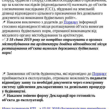
споруд, будівель і споруд сільськогосподарського призначення,
що за класом наслідків (відповідальності) належать до об’єктів
з незначними наслідками (СС1), збудовані на земельній
ділянці відповідного цільового призначення без дозвільного
документа на виконання будівельних робіт»
.
📌 Наказом виключено з додатків до
Порядку
інформації
стосовно відповідності місця розташування об’єкта вимогам
державних будівельних норм, отриманої виконавцем від
місцевого органу містобудування та архітектури.
✅
З 18 січня 2019 року не потрібно отримувати в органах
містоубудвання та архітектури довідки відповідності місця
розташування об’єкта вимогам державних будівельних
норм!
📌 Замовники об’єктів будівництва, які відповідно до
Порядку
приймаються в експлуатацію, отримали можливість
подавати
відповідну заяву та необхідні документи через електронну
систему здійснення декларативних та дозвільних процедур
у будівництві
.
📌
Наказом змінено форму Декларації про готовність
об’єкта до експлуатації.
Нова інструкція БТІ – з 15.01.2019 (Інструкція про проведення