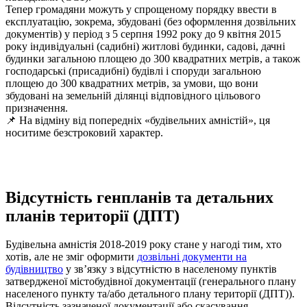
Тепер
громадяни можуть у спрощеному порядку ввести в
експлуатацію, зокрема, збудовані (без оформлення дозвільних
документів) у період з 5 серпня 1992 року до 9 квітня 2015
року індивідуальні (садибні) житлові будинки, садові, дачні
будинки загальною площею до 300 квадратних метрів, а також
господарські (присадибні) будівлі і споруди загальною
площею до 300 квадратних метрів, за умови, що вони
збудовані на земельній ділянці відповідного цільового
призначення.
📌 На відміну від попередніх «будівельних амністій», ця
носитиме
безстроковий характер
.
Відсутність генпланів та детальних
планів території (ДПТ)
Будівельна амністія 2018-2019 року стане у нагоді тим, хто
хотів, але не зміг оформити
дозвільні документи на
будівництво
у зв’язку з відсутністю в населеному пунктів
затвердженої містобудівної документації
(генерального плану
населеного пункту та/або детального плану території (ДПТ)).
Відсутність зазначеної документації або скасування