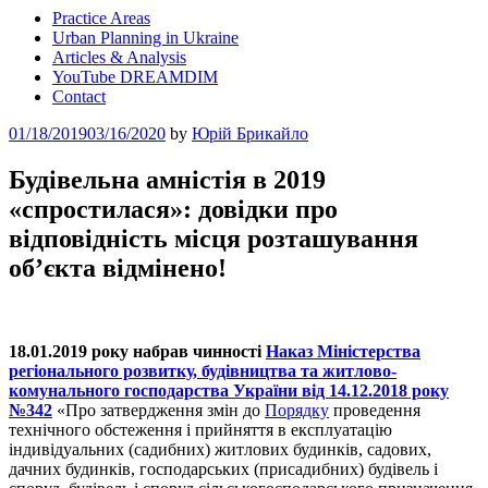
Practice Areas
Urban Planning in Ukraine
Articles & Analysis
YouTube DREAMDIM
Contact
Posted
01/18/2019
03/16/2020
by
Юрій Брикайло
on
Будівельна амністія в 2019
«спростилася»: довідки про
відповідність місця розташування
об’єкта відмінено!
18.01.2019 року набрав чинності
Наказ Міністерства
регіонального розвитку, будівництва та житлово-
комунального господарства України від 14.12.2018 року
№342
«Про затвердження змін до
Порядку
проведення
технічного обстеження і прийняття в експлуатацію
індивідуальних (садибних) житлових будинків, садових,
дачних будинків, господарських (присадибних) будівель і