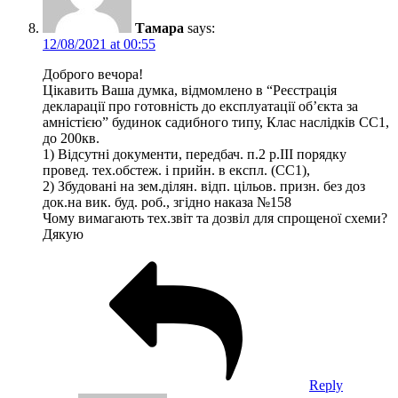
Тамара
says:
12/08/2021 at 00:55
Доброго вечора!
Цікавить Ваша думка, відмомлено в “Реєстрація
декларації про готовність до експлуатації об’єкта за
амністією” будинок садибного типу, Клас наслідків СС1,
до 200кв.
1) Відсутні документи, передбач. п.2 р.ІІІ порядку
провед. тех.обстеж. і прийн. в експл. (СС1),
2) Збудовані на зем.ділян. відп. цільов. призн. без доз
док.на вик. буд. роб., згідно наказа №158
Чому вимагають тех.звіт та дозвіл для спрощеної схеми?
Дякую
Reply