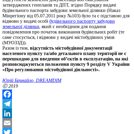
затверджених генпланів та ДПТ, згідно Порядку видачі
будівельного паспорта забудови земельної ділянки (Наказ
Мінрегіону від 05.07.2011 року №103) було та є підставою для
відмови у видачі особі
будівельного паспорту забудови
земельної ділянки
, який є необхідним для подання
повідомлення про початок виконання будівельних робіт (те
саме стосується, і відмови у видачі містобудівних умов
(МУОЗЗД)).
Разом із тим,
відсутність містобудівної документації
населеного пункту та/або детального плану території не є
перешкодою для введення об’єктів в експлуатацію, на які
розповсюджуються положення пункту 9 розділу V України
«Про регулювання містобудівної діяльності».
Юрій Брикайло, DREAMDIM
Ⓒ 2019
Facebook
Telegram
LinkedIn
Email