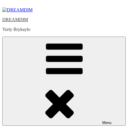
Skip
to
content
DREAMDIM
Yuriy Brykaylo
Menu