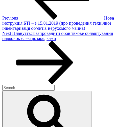
Previous
Нова
інструкція БТІ – з 15.01.2019 (про проведення технічної
інвентаризації об’єктів нерухомого майна)
Next
Next
Планується запровадити обов’язкове облаштування
Post
парковок електрозарядками
Search
for:
Search