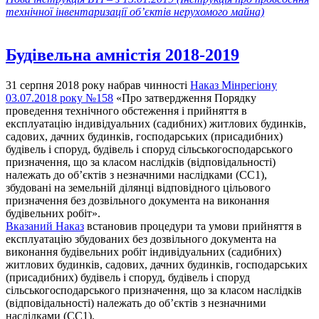
технічної інвентаризації об’єктів нерухомого майна)
Будівельна амністія 2018-2019
31 серпня 2018 року набрав чинності
Наказ Мінрегіону
03.07.2018 року №158
«Про затвердження Порядку
проведення технічного обстеження і прийняття в
експлуатацію індивідуальних (садибних) житлових будинків,
садових, дачних будинків, господарських (присадибних)
будівель і споруд, будівель і споруд сільськогосподарського
призначення, що за класом наслідків (відповідальності)
належать до об’єктів з незначними наслідками (СС1),
збудовані на земельній ділянці відповідного цільового
призначення без дозвільного документа на виконання
будівельних робіт».
Вказаний Наказ
встановив процедури та умови прийняття в
експлуатацію збудованих без дозвільного документа на
виконання будівельних робіт індивідуальних (садибних)
житлових будинків, садових, дачних будинків, господарських
(присадибних) будівель і споруд, будівель і споруд
сільськогосподарського призначення, що за класом наслідків
(відповідальності) належать до об’єктів з незначними
наслідками (СС1).