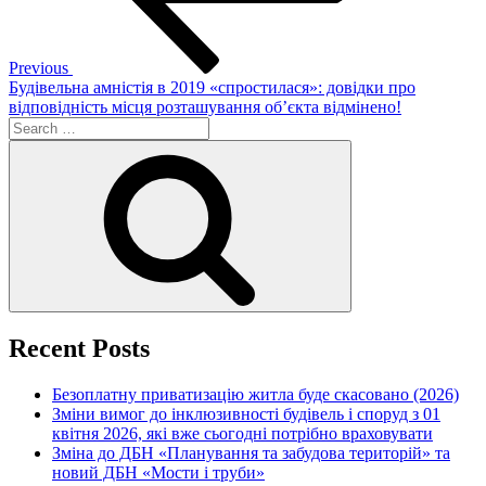
Previous
Будівельна амністія в 2019 «спростилася»: довідки про
відповідність місця розташування об’єкта відмінено!
Search
for:
Search
Recent Posts
Безоплатну приватизацію житла буде скасовано (2026)
Зміни вимог до інклюзивності будівель і споруд з 01
квітня 2026, які вже сьогодні потрібно враховувати
Зміна до ДБН «Планування та забудова територій» та
новий ДБН «Мости і труби»