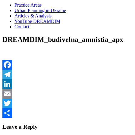
Practice Areas
Urban Planning in Ukraine
Articles & Analysis
YouTube DREAMDIM
Contact
DREAMDIM_budivelna_amnistia_apx
Facebook
Telegram
LinkedIn
Email
Twitter
Share
Leave a Reply