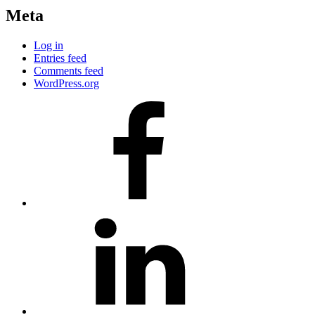
Meta
Log in
Entries feed
Comments feed
WordPress.org
#80
(no
title)
#81
(no
title)