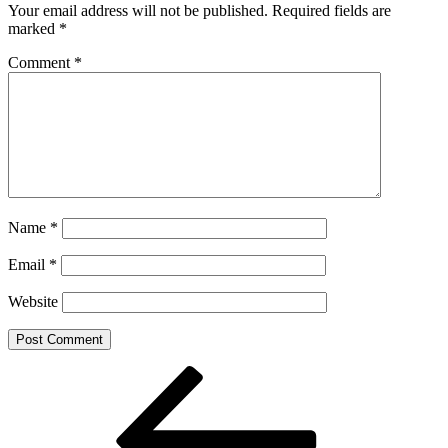
Your email address will not be published.
Required fields are
marked
*
Comment
*
Name
*
Email
*
Website
Post
Previous
Post
navigation