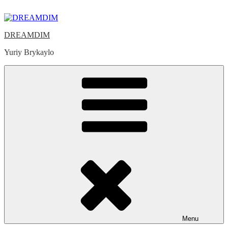
Skip
to
content
DREAMDIM
Yuriy Brykaylo
Menu