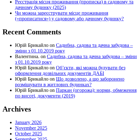
Реєстрація місця проживання (прописка) в садовому та
дачному будинку (2025)
Чи можна зареєструвати місце проживання
(«прописатися») у садовому або дачному будинку?
Recent Comments
Юрій Брикайло
on
Садибна, садова та дачна забудова –
зміни з 01.10.2019 року
Валентина.
on
Садибна, садова та дачна забудова – зміни
з 01.10.2019 року
Юрій Брикайло
on
Об’єкти, які можна будувати без
оформлення дозвільних документів ДАБІ
Юрій Брикайло
on
Що дозволено, а що заборонено
розміщувати в житлових будинках?
Юрій Брикайло
on
Паркан (огорожа): норми, обмеження
по висоті, документи (2019)
Archives
January 2026
November 2025
October 2025
September 2025