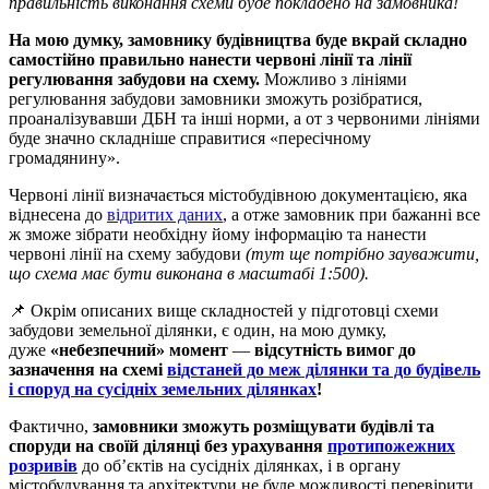
правильність виконання схеми буде покладено на замовника!
На мою думку, замовнику будівництва буде вкрай складно
самостійно правильно нанести червоні лінії та лінії
регулювання забудови на схему.
Можливо з лініями
регулювання забудови замовники зможуть розібратися,
проаналізувавши ДБН та інші норми, а от з червоними лініями
буде значно складніше справитися «пересічному
громадянину».
Червоні лінії визначається містобудівною документацією, яка
віднесена до
відритих даних
, а отже замовник при бажанні все
ж зможе зібрати необхідну йому інформацію та нанести
червоні лінії на схему забудови
(тут ще потрібно зауважити,
що схема має бути виконана в масштабі 1:500).
📌 Окрім описаних вище складностей у підготовці схеми
забудови земельної ділянки, є один, на мою думку,
дуже
«небезпечний» момент
—
відсутність вимог до
зазначення на схемі
відстаней до меж ділянки та до будівель
і споруд на сусідніх земельних ділянках
!
Фактично,
замовники зможуть розміщувати будівлі та
споруди на своїй ділянці без урахування
протипожежних
розривів
до об’єктів на сусідніх ділянках, і в органу
містобудування та архітектури не буде можливості перевірити