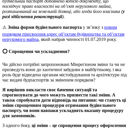
будівельний паспорт доповнено копією документу, що
посвідчує право власності на об’єкт нерухомого майна,
розташований на земельній ділянці, або згода його власника (
у
разі здійснення реконструкції
).
⚠️
Зміна форми будівельного паспорта
у зв’язку з
новим
порядком присвоєння адрес об’єктам будівництва та об’єктам
нерухомого майна
, який набрав чинності 01.07.2019 року.
⭕️ Спрощення чи ускладнення?
Чи дійсно потрібні запропоновані Мінрегіоном зміни та чи не
призведуть вони до хаотичної забудови в майбутньому, і яка
роль буде відведена органам містобудування та архітектури під
час видачі будпаспортів за зміненим порядком?
Я
вирішив викласти своє бачення ситуації та
спрогнозувати до чого можуть призвести такі зміни. А
також спробувати дати відповідь на питання: чи стануть ці
зміни спрощенням процедури отримання будівельного
паспорту, чи вони навпаки ускладнять вказану процедуру
для замовників.
З одного боку,
ці зміни – це спрощення процесу оформлення