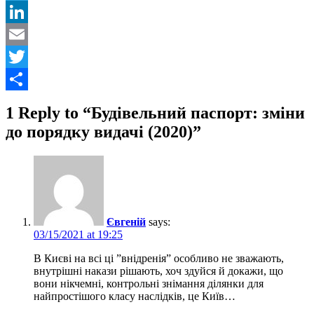
Telegram
LinkedIn
Email
Twitter
Share
1 Reply to “Будівельний паспорт: зміни
до порядку видачі (2020)”
Євгеній
says:
03/15/2021 at 19:25
В Києві на всі ці ”внідренія” особливо не зважають,
внутрішні накази рішають, хоч здуйся й докажи, що
вони нікчемні, контрольні знімання ділянки для
найпростішого класу наслідків, це Київ…