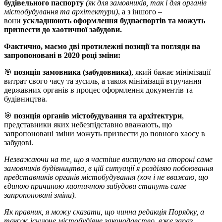
будівельного паспорту
(як для замовників, так і для органів
містобудування та архітектури)
, а з іншого –
вони
ускладнюють оформлення будпаспортів та можуть
призвести до хаотичної забудови.
Фактично, маємо дві протилежні позиції та погляди на
запропоновані в 2020 році зміни:
🎯
позиція замовника (забудовника)
, який бажає мінімізації
витрат свого часу та зусиль, а також мінімізації втручання
державних органів в процес оформлення документів та
будівництва.
🎯
позиція органів містобудування та архітектури
,
представники яких небезпідставно вважають, що
запропоновані зміни можуть призвести до повного хаосу в
забудові.
Незважаючи на те, що я частіше виступаю на стороні саме
замовників будівництва, в цій ситуації я розділяю побоювання
представників органів містобудування
(хоч і не вважаю, що
єдиною причиною хаотичною забудови стануть саме
запропоновані зміни).
Як правник, я можу сказати, що чинна редакція Порядку, а
також існуюче містобудівне законодавство, вже зараз