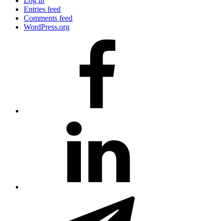
Log in
Entries feed
Comments feed
WordPress.org
#80
(no
title)
#81
(no
title)
#3381
(no
title)