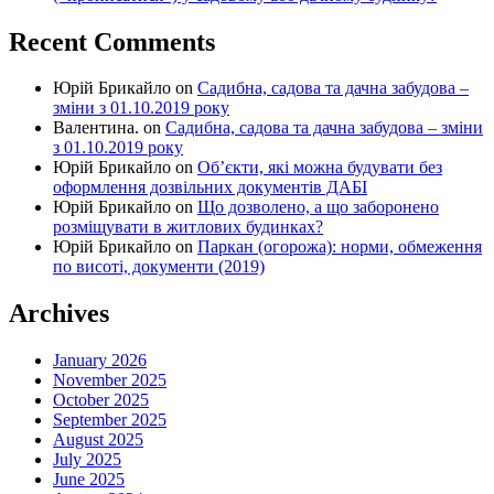
Recent Comments
Юрій Брикайло
on
Садибна, садова та дачна забудова –
зміни з 01.10.2019 року
Валентина.
on
Садибна, садова та дачна забудова – зміни
з 01.10.2019 року
Юрій Брикайло
on
Об’єкти, які можна будувати без
оформлення дозвільних документів ДАБІ
Юрій Брикайло
on
Що дозволено, а що заборонено
розміщувати в житлових будинках?
Юрій Брикайло
on
Паркан (огорожа): норми, обмеження
по висоті, документи (2019)
Archives
January 2026
November 2025
October 2025
September 2025
August 2025
July 2025
June 2025