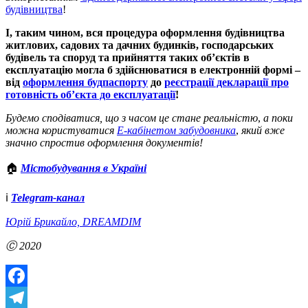
будівництва
!
І,
таким чином, вся процедура оформлення будівництва
житлових, садових та дачних будинків, господарських
будівель та споруд та прийняття таких об’єктів в
експлуатацію могла б здійснюватися в електронній формі –
від
оформлення будпаспорту
до
реєстрації декларації про
готовність об’єкта до експлуатації
!
Будемо сподіватися, що з часом це стане реальністю
,
а поки
можна користуватися
Е-кабінетом
забудовника
,
який вже
значно спростив оформлення документів!
🏠
Містобудування в Україні
ℹ️
Telegram-канал
Юрій Брикайло, DREAMDIM
Ⓒ 2020
Facebook