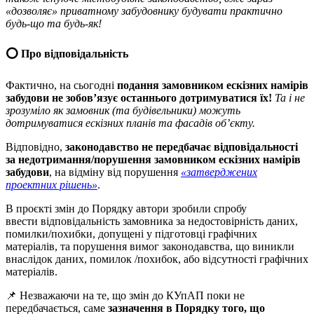
«дозволяє» приватному забудовнику будувати практично
будь-що та будь-як!
⭕️ Про відповідальність
Фактично, на сьогодні
подання замовником ескізних намірів
забудови не зобов’язує останнього дотримуватися їх!
Та і не
зрозуміло як замовник (та будівельники) можуть
дотримуватися ескізних планів та фасадів об’єкту.
Відповідно,
законодавство не передбачає відповідальності
за недотримання/порушення замовником ескізних намірів
забудови
, на відміну від порушення
«затверджених
проектних рішень»
.
В проєкті змін до Порядку автори зробили спробу
ввести відповідальність замовника за недостовірність даних,
помилки/похибки, допущені у підготовці графічних
матеріалів, та порушення вимог законодавства, що виникли
внаслідок даних, помилок /похибок, або відсутності графічних
матеріалів.
📌 Незважаючи на те, що змін до КУпАП поки не
передбачається, саме
зазначення в Порядку того, що