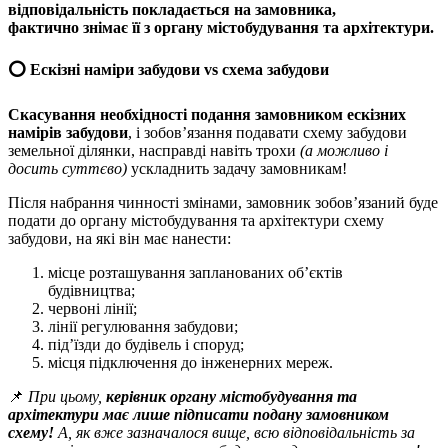
відповідальність покладається на замовника,
фактично
знімає її з органу містобудування та архітектури.
⭕️ Ескізні наміри забудови vs схема забудови
Скасування необхідності подання замовником ескізних
намірів забудови
, і зобов’язання подавати схему забудови
земельної ділянки, насправді навіть трохи
(а можливо і
досить суттєво)
ускладнить задачу замовникам!
Після набрання чинності змінами, замовник зобов’язаний буде
подати до органу містобудування та архітектури схему
забудови, на які він має нанести:
місце розташування запланованих об’єктів
будівництва;
червоні лінії;
лінії регулювання забудови;
під’їзди до будівель і споруд;
місця підключення до інженерних мереж.
📌
При цьому,
керівник органу містобудування та
архітектури має лише підписати подану замовником
схему!
А, як вже зазначалося вище, всю відповідальність за