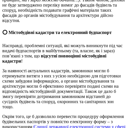
не буде затверджено переліку вимог до фасадів будівель та
споруд, необхідність подавати графічні матеріали таких
фасадів до органів містобудування та архітектури дійсно
відсутня.
⭕️ Містобудівні кадастри та електронний будпаспорт
Насправді, проблемні ситуації, які можуть виникнути під час
видачі будпаспортів в майбутньому (та, власне, як і зараз)
пов’язані з тим, що
відсутні повноцінні містобудівні
кадастри
!
За наявності актуальних кадастрів, замовники могли б
отримувати витяги з них з усією необхідною для підготовки
схеми забудови інформацією, а органи містобудування та
архітектури могли б ефективно перевіряти подані схеми на
відповідність містобудівній документації. Також це дало б
змогу перевіряти дотримання замовником відстаней до
сусідніх будівель та споруд, охоронних та санітарних зон
тощо.
Окрім того, це б дозволило перевести процедуру оформлення
будівельних паспортів у повністю електронну форму – з
використанням
Єдиної державної електронної системи у сфері