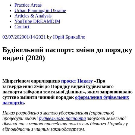
Practice Areas
Urban Planning in Ukraine
Articles & Analysis
YouTube DREAMDIM
Contact
Posted
02/07/2020
01/14/2021
by
Юрій Брикайло
on
Будівельний паспорт: зміни до порядку
видачі (2020)
Мінрегіоном оприлюднено
проєкт Наказу
«Про
затвердження Змін до Порядку видачі будівельного
паспорта забудови земельної ділянки», яким запропоновано
суттєво змінити чинний порядок
оформлення будівельних
паспортів
.
Наказ розроблено з метою удосконалення (спрощення)
процедури видачі
будівельного паспорта
забудови земельної
ділянки та з метою приведення положень діючого Порядку у
відповідність з чинним законодавством.