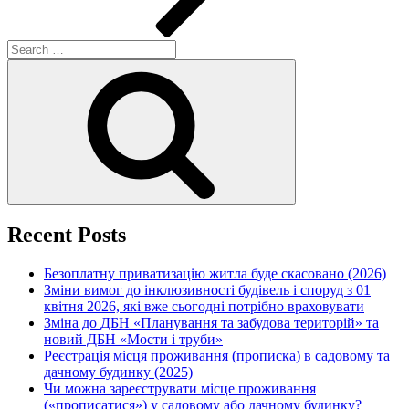
Search
for:
Search
Recent Posts
Безоплатну приватизацію житла буде скасовано (2026)
Зміни вимог до інклюзивності будівель і споруд з 01
квітня 2026, які вже сьогодні потрібно враховувати
Зміна до ДБН «Планування та забудова територій» та
новий ДБН «Мости і труби»
Реєстрація місця проживання (прописка) в садовому та
дачному будинку (2025)
Чи можна зареєструвати місце проживання
(«прописатися») у садовому або дачному будинку?