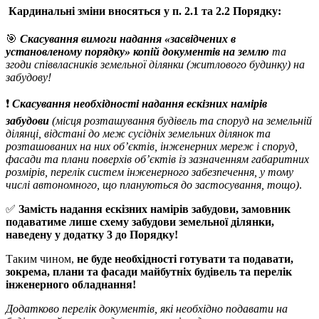
Кардинальні зміни вносяться у п. 2.1 та 2.2 Порядку:
🎯
Скасування вимоги надання «засвідчених в
установленому порядку» копій документів на землю
та
згоди співвласників земельної ділянки (житлового будинку) на
забудову!
❗️
Скасування необхідності надання ескізних намірів
забудови
(місця розташування будівель та споруд на земельній
ділянці, відстані до меж сусідніх земельних ділянок та
розташованих на них об’єктів, інженерних мереж і споруд,
фасади та плани поверхів об’єктів із зазначенням габаритних
розмірів, перелік систем інженерного забезпечення, у тому
числі автономного, що плануються до застосування, тощо)
.
✅
Замість надання ескізних намірів забудови, замовник
подаватиме лише схему забудови земельної ділянки,
наведену у додатку 3 до Порядку!
Таким чином,
не буде необхідності готувати та подавати,
зокрема, плани та фасади майбутніх будівель та перелік
інженерного обладнання!
Додатково перелік документів, які необхідно подавати на