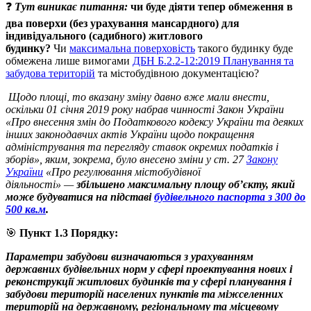
❓
Тут виникає питання:
чи буде діяти тепер обмеження в
два поверхи (без урахування мансардного) для
індивідуального (садибного) житлового
будинку?
Чи
максимальна поверховість
такого будинку буде
обмежена лише вимогами
ДБН Б.2.2-12:2019 Планування та
забудова територій
та містобудівною документацією?
Щодо площі, то вказану зміну давно вже мали внести,
оскільки 01 січня 2019 року набрав чинності Закон України
«Про внесення змін до Податкового кодексу України та деяких
інших законодавчих актів України щодо покращення
адміністрування та перегляду ставок окремих податків і
зборів», яким, зокрема, було внесено зміни у ст. 27
Закону
України
«Про регулювання містобудівної
діяльності» —
збільшено максимальну площу об’єкту, який
може будуватися на підставі
будівельного паспорта з 300 до
500 кв.м
.
🎯
Пункт 1.3 Порядку:
Параметри забудови визначаються з урахуванням
державних будівельних норм у сфері проектування нових і
реконструкції житлових будинків та у сфері планування і
забудови територій населених пунктів та міжселенних
територій на державному, регіональному та місцевому