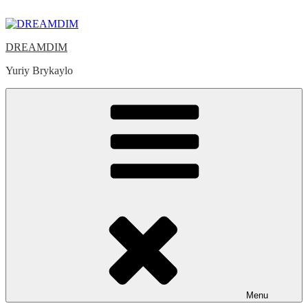
Skip
to
content
DREAMDIM
Yuriy Brykaylo
Menu