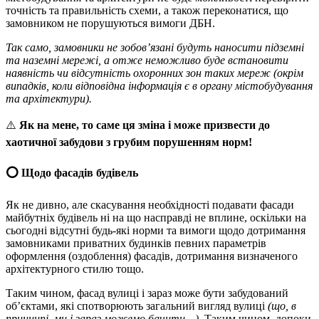
точність та правильність схеми, а також переконатися, що
замовником не порушуються вимоги ДБН.
Так само, замовники не зобов’язані будуть наносити підземні
та наземні мережі, а отже неможливо буде встановити
наявність чи відсутність охоронних зон таких мереж (окрім
випадків, коли відповідна інформація є в органу містобудування
та архітектури).
⚠️
Як на мене, то саме ця зміна і може призвести до
хаотичної забудови з грубим порушенням норм!
⭕️ Щодо фасадів будівель
Як не дивно, але скасування необхідності подавати фасади
майбутніх будівель ні на що насправді не вплине, оскільки на
сьогодні відсутні будь-які норми та вимоги щодо дотримання
замовниками приватних будинків певних параметрів
оформлення (оздоблення) фасадів, дотримання визначеного
архітектурного стилю тощо.
Таким чином, фасад вулиці і зараз може бути забудований
об’єктами, які спотворюють загальний вигляд вулиці
(що, в
принципі, ми і зараз можемо бачити…)
. Таким чином, допоки