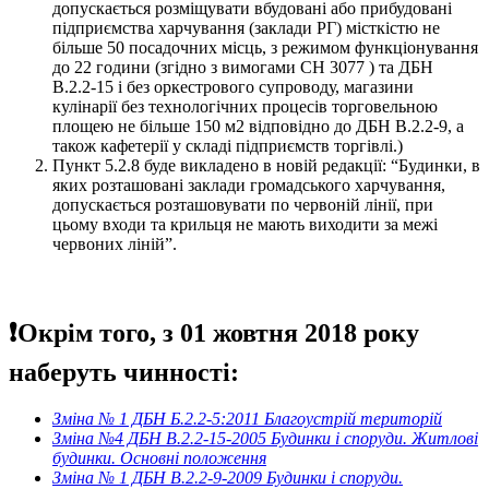
допускається розміщувати вбудовані або прибудовані
підприємства харчування (заклади РГ) місткістю не
більше 50 посадочних місць, з режимом функціонування
до 22 години (згідно з вимогами СН 3077 ) та ДБН
В.2.2-15 і без оркестрового супроводу, магазини
кулінарії без технологічних процесів торговельною
площею не більше 150 м2 відповідно до ДБН В.2.2-9, а
також кафетерії у складі підприємств торгівлі.)
Пункт 5.2.8 буде викладено в новій редакції:
“Будинки, в
яких розташовані заклади громадського харчування,
допускається розташовувати по червоній лінії, при
цьому входи та крильця не мають виходити за межі
червоних ліній”.
❗Окрім того, з 01 жовтня 2018 року
наберуть чинності:
Зміна № 1 ДБН Б.2.2-5:2011 Благоустрій територій
Зміна №4 ДБН В.2.2-15-2005 Будинки і споруди. Житлові
будинки. Основні положення
Зміна № 1 ДБН В.2.2-9-2009 Будинки і споруди.