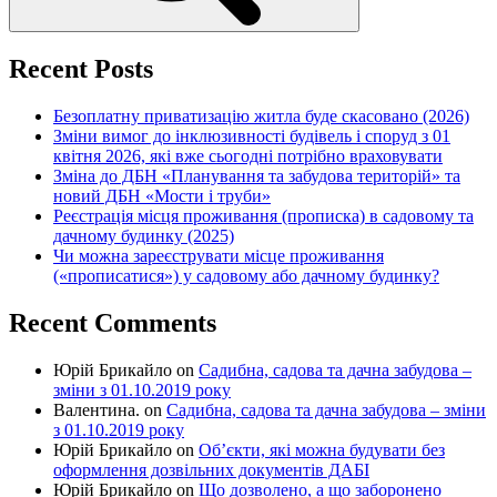
Recent Posts
Безоплатну приватизацію житла буде скасовано (2026)
Зміни вимог до інклюзивності будівель і споруд з 01
квітня 2026, які вже сьогодні потрібно враховувати
Зміна до ДБН «Планування та забудова територій» та
новий ДБН «Мости і труби»
Реєстрація місця проживання (прописка) в садовому та
дачному будинку (2025)
Чи можна зареєструвати місце проживання
(«прописатися») у садовому або дачному будинку?
Recent Comments
Юрій Брикайло
on
Садибна, садова та дачна забудова –
зміни з 01.10.2019 року
Валентина.
on
Садибна, садова та дачна забудова – зміни
з 01.10.2019 року
Юрій Брикайло
on
Об’єкти, які можна будувати без
оформлення дозвільних документів ДАБІ
Юрій Брикайло
on
Що дозволено, а що заборонено