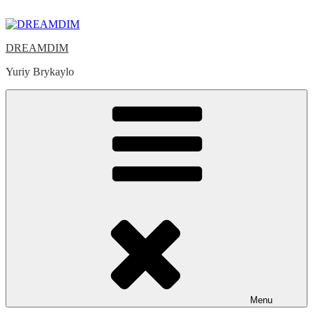
Skip
to
content
DREAMDIM
Yuriy Brykaylo
Menu