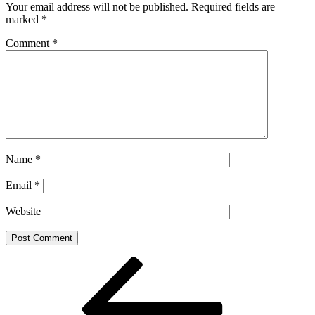
Your email address will not be published.
Required fields are
marked
*
Comment
*
Name
*
Email
*
Website
Post
Previous
Post
navigation