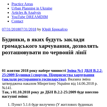
Practice Areas
Urban Planning in Ukraine
Articles & Analysis
YouTube DREAMDIM
Contact
Posted
07/31/2018
07/31/2018
by
Юрій Брикайло
on
Будинки, в яких будуть заклади
громадського харчування, дозволять
розташовувати по червоній лінії
01 жовтня 2018 року набере чинності
Зміна №1
ДБН В.2.2-
25:2009 Будинки і споруди. Підприємства харчування
(заклади ресторанного господарства)
.
Вказана зміна
затверджена наказом Мінрегіону України від 14.06.2018 р.
№141.
Так, з 01.10.2018 року до ДБН В.2.2-25:2009 буде внесено
наступні зміни:
Пункт 5.1.6 буде
вилучено
(
У житлових будинках