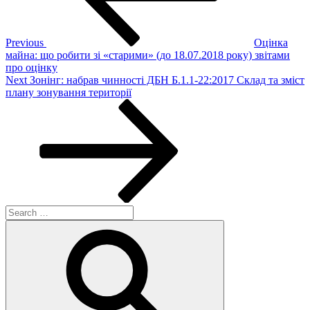
Previous
Оцінка
майна: що робити зі «старими» (до 18.07.2018 року) звітами
про оцінку
Next
Next
Зонінг: набрав чинності ДБН Б.1.1-22:2017 Склад та зміст
Post
плану зонування території
Search
for:
Search