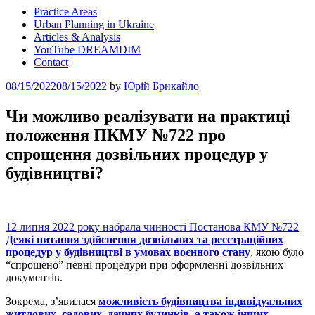
Practice Areas
Urban Planning in Ukraine
Articles & Analysis
YouTube DREAMDIM
Contact
Posted
08/15/2022
08/15/2022
by
Юрій Брикайло
on
Чи можливо реалізувати на практиці
положення ПКМУ №722 про
спрощення дозвільних процедур у
будівництві?
12 липня 2022 року набрала чинності Постанова КМУ №722
Деякі питання здійснення дозвільних та реєстраційних
процедур у будівництві в умовах воєнного стану
, якою було
“спрощено” певні процедури при оформленні дозвільних
документів.
Зокрема, з’явилася
можливість будівництва індивідуальних
житлових, садових, дачних будинків, а також інших