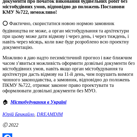
документи про початок виконання будівельних робіт без
містобудівних умов, відповідно до положень Постанови
КМУ №722, неможливо!
⭕️ Фактично, скористатися новою нормою замовник
будівництва не може, а орган містобудування та архітектури
при цьому може дати відмову і через день, і через тиждень, і
навіть через місяць, коли вже буде розроблено всю проектну
документацію.
Можливо я даю надто песимістичний прогноз і вже ближчим
часом з’явиться можливість оформити дозвільні документи без
містобудівних умов, навіть якщо
орган містобудування та
архітектури дасть відмову на 11-й день, чим порушить вимоги
чинного законодавства, а замовник, відповідно до положень
ПКМУ №722, отримає законне право проектувати та
оформлювати дозвільні документи без МУО.
🏠
Містобудування в Україні
Юрій Брикайло
,
DREAMDIM
Ⓒ 2022