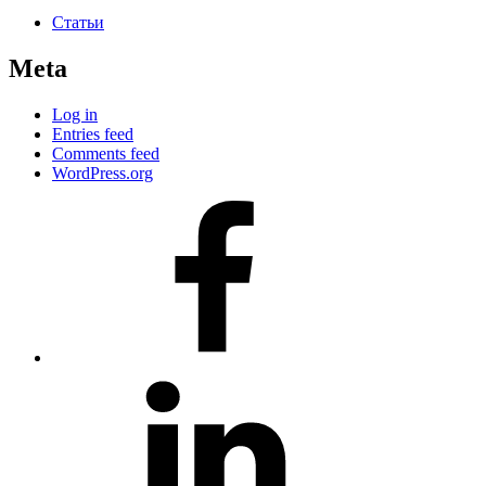
Статьи
Meta
Log in
Entries feed
Comments feed
WordPress.org
#80
(no
title)
#81
(no
title)