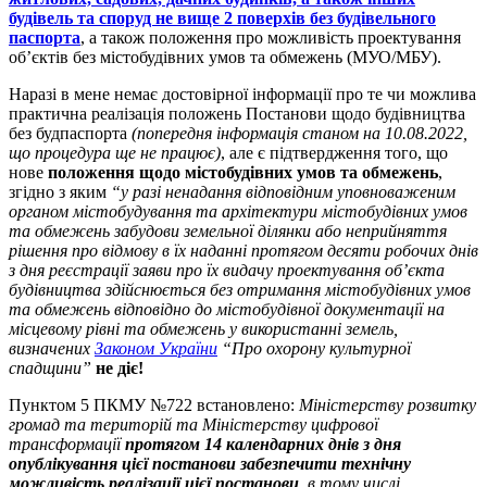
будівель та споруд не вище 2 поверхів без будівельного
паспорта
, а також положення про можливість проектування
об’єктів без містобудівних умов та обмежень (МУО/МБУ).
Наразі в мене немає достовірної інформації про те чи можлива
практична реалізація положень Постанови щодо будівництва
без будпаспорта
(попередня інформація станом на 10.08.2022,
що процедура ще не працює)
, але є підтвердження того, що
нове
положення
щодо містобудівних умов та обмежень
,
згідно з яким
“у разі ненадання відповідним уповноваженим
органом містобудування та архітектури містобудівних умов
та обмежень забудови земельної ділянки або неприйняття
рішення про відмову в їх наданні протягом десяти робочих днів
з дня реєстрації заяви про їх видачу проектування об’єкта
будівництва здійснюється без отримання містобудівних умов
та обмежень відповідно до містобудівної документації на
місцевому рівні та обмежень у використанні земель,
визначених
Законом України
“Про охорону культурної
спадщини”
не діє!
Пунктом 5 ПКМУ №722 встановлено:
Міністерству розвитку
громад та територій та Міністерству цифрової
трансформації
протягом 14 календарних днів з дня
опублікування цієї постанови забезпечити технічну
можливість реалізації цієї постанови
, в тому числі