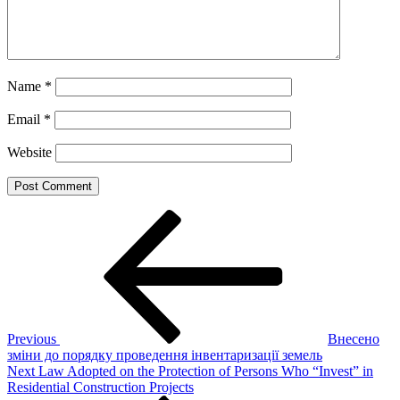
Name
*
Email
*
Website
Post
Previous
Post
navigation
Previous
Внесено
зміни до порядку проведення інвентаризації земель
Next
Next
Law Adopted on the Protection of Persons Who “Invest” in
Post
Residential Construction Projects