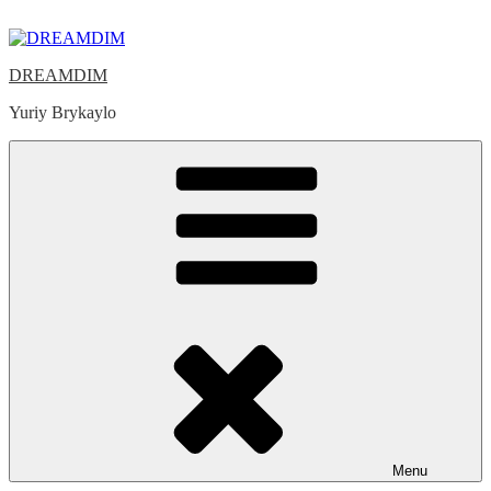
Skip
to
content
DREAMDIM
Yuriy Brykaylo
Menu