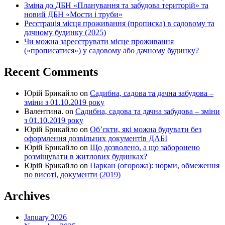
Зміна до ДБН «Планування та забудова територій» та
новий ДБН «Мости і труби»
Реєстрація місця проживання (прописка) в садовому та
дачному будинку (2025)
Чи можна зареєструвати місце проживання
(«прописатися») у садовому або дачному будинку?
Recent Comments
Юрій Брикайло
on
Садибна, садова та дачна забудова –
зміни з 01.10.2019 року
Валентина.
on
Садибна, садова та дачна забудова – зміни
з 01.10.2019 року
Юрій Брикайло
on
Об’єкти, які можна будувати без
оформлення дозвільних документів ДАБІ
Юрій Брикайло
on
Що дозволено, а що заборонено
розміщувати в житлових будинках?
Юрій Брикайло
on
Паркан (огорожа): норми, обмеження
по висоті, документи (2019)
Archives
January 2026