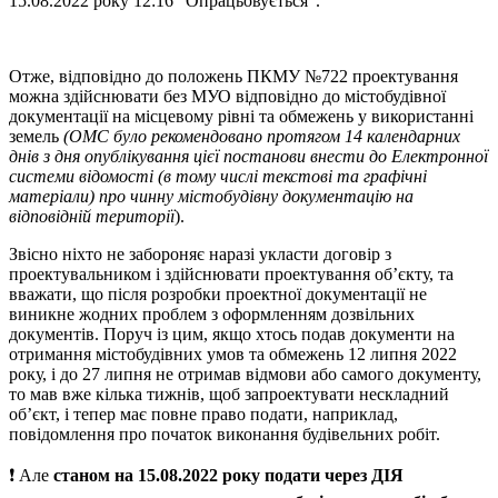
15.08.2022 року 12:16 “Опрацьовується”.
Отже, відповідно до положень ПКМУ №722 проектування
можна здійснювати без МУО
відповідно до містобудівної
документації на місцевому рівні та обмежень у використанні
земель
(ОМС було рекомендовано протягом 14 календарних
днів з дня опублікування цієї постанови внести до Електронної
системи відомості (в тому числі текстові та графічні
матеріали) про чинну містобудівну документацію на
відповідній території
).
Звісно ніхто не забороняє наразі укласти договір з
проектувальником і здійснювати проектування об’єкту, та
вважати, що після розробки проектної документації не
виникне жодних проблем з оформленням дозвільних
документів. Поруч із цим, якщо хтось подав документи на
отримання містобудівних умов та обмежень 12 липня 2022
року, і до 27 липня не отримав відмови або самого документу,
то мав вже кілька тижнів, щоб запроектувати нескладний
об’єкт, і тепер має повне право подати, наприклад,
повідомлення про початок виконання будівельних робіт.
❗️ Але
станом на 15.08.2022 року подати через ДІЯ