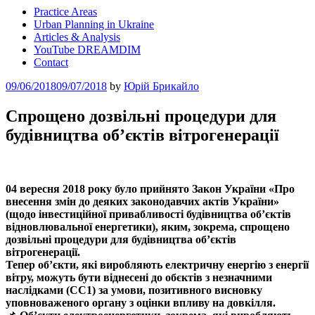
Practice Areas
Urban Planning in Ukraine
Articles & Analysis
YouTube DREAMDIM
Contact
Posted
09/06/2018
09/07/2018
by
Юрій Брикайло
on
Cпрощено дозвільні процедури для
будівництва об’єктів вітрогенерації
04 вересня 2018 року було прийнято
Закон України
«Про
внесення змін до деяких законодавчих актів України»
(щодо інвестиційної привабливості
будівництва об’єктів
відновлювальної енергетики)
, яким, зокрема, спрощено
дозвільні процедури для будівництва об’єктів
вітрогенерації.
Тепер об’єкти, які виробляють електричну енергію з енергії
вітру, можуть бути віднесені до обєктів з незначними
наслідками (СС1) за умови, позитивного висновку
уповноваженого органу з оцінки впливу на довкілля.