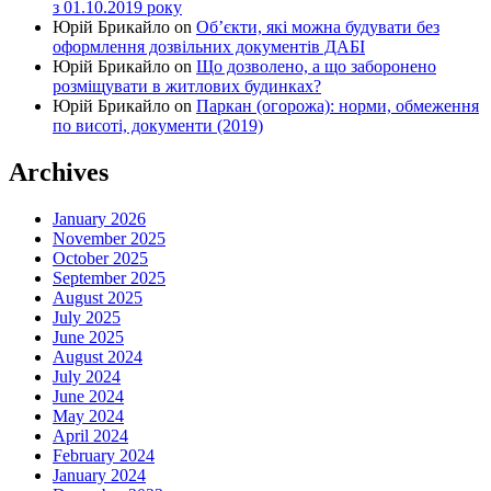
з 01.10.2019 року
Юрій Брикайло
on
Об’єкти, які можна будувати без
оформлення дозвільних документів ДАБІ
Юрій Брикайло
on
Що дозволено, а що заборонено
розміщувати в житлових будинках?
Юрій Брикайло
on
Паркан (огорожа): норми, обмеження
по висоті, документи (2019)
Archives
January 2026
November 2025
October 2025
September 2025
August 2025
July 2025
June 2025
August 2024
July 2024
June 2024
May 2024
April 2024
February 2024
January 2024