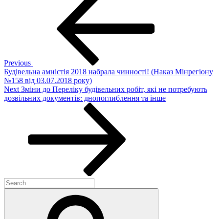
Post
navigation
Previous
Будівельна амністія 2018 набрала чинності! (Наказ Мінрегіону
№158 від 03.07.2018 року)
Next
Next
Зміни до Переліку будівельних робіт, які не потребують
Post
дозвільних документів: днопоглиблення та інше
Search
for:
Search