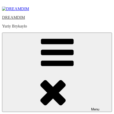
Skip
to
content
DREAMDIM
Yuriy Brykaylo
Menu