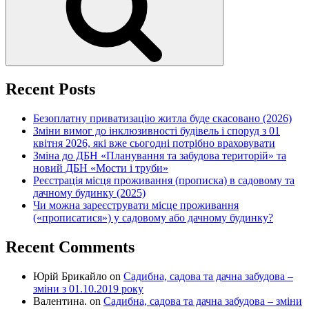
Recent Posts
Безоплатну приватизацію житла буде скасовано (2026)
Зміни вимог до інклюзивності будівель і споруд з 01
квітня 2026, які вже сьогодні потрібно враховувати
Зміна до ДБН «Планування та забудова територій» та
новий ДБН «Мости і труби»
Реєстрація місця проживання (прописка) в садовому та
дачному будинку (2025)
Чи можна зареєструвати місце проживання
(«прописатися») у садовому або дачному будинку?
Recent Comments
Юрій Брикайло
on
Садибна, садова та дачна забудова –
зміни з 01.10.2019 року
Валентина.
on
Садибна, садова та дачна забудова – зміни