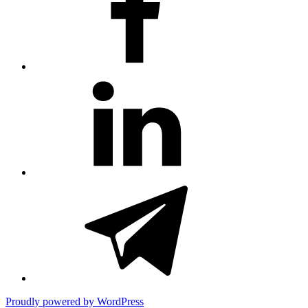
#81
(no
title)
#3381
(no
title)
Proudly powered by WordPress