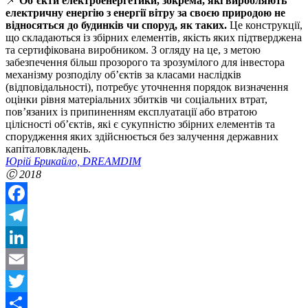
📌
Об’єкти електроенергетики, зокрема, які виробляють
електричну енергію з енергії вітру за своєю природою не
відносяться до будинків чи споруд, як таких.
Це конструкції,
що складаються із збірних елементів, якість яких підтверджена
та сертифікована виробником. З огляду на це, з метою
забезпечення більш прозорого та зрозумілого для інвестора
механізму розподілу об’єктів за класами наслідків
(відповідальності), потребує уточнення порядок визначення
оцінки рівня матеріальних збитків чи соціальних втрат,
пов’язаних із припиненням експлуатації або втратою
цілісності об’єктів, які є сукупністю збірних елементів та
спорудження яких здійснюється без залучення державних
капіталовкладень.
Юрій Брикайло, DREAMDIM
Ⓒ
2018
Facebook
Telegram
LinkedIn
Email
Twitter