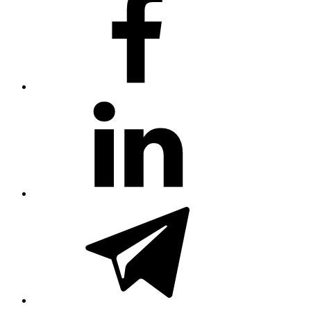
(no
title)
#81
(no
title)
#3381
(no
title)