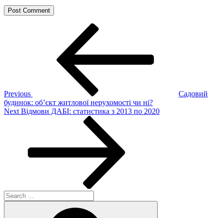
Post
Previous
Post
navigation
Previous
Садовий
будинок: об’єкт житлової нерухомості чи ні?
Next
Next
Відмови ДАБІ: статистика з 2013 по 2020
Post
Search
for:
Search