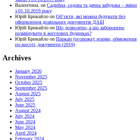
Валентина.
on
Садибна, садова та дачна забудова – зміни
з 01.10.2019 року
Юрій Брикайло
on
Об’єкти, які можна будувати без
оформлення дозвільних документів ДАБІ
Юрій Брикайло
on
Що дозволено, а що заборонено
розміщувати в житлових будинках?
Юрій Брикайло
on
Паркан (огорожа): норми, обмеження
по висоті, документи (2019)
Archives
January 2026
November 2025
October 2025
September 2025
August 2025
July 2025
June 2025
August 2024
July 2024
June 2024
May 2024
April 2024
February 2024