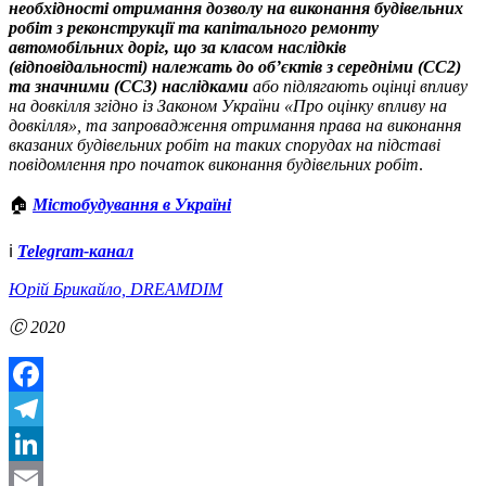
необхідності отримання дозволу на виконання будівельних
робіт з реконструкції та капітального ремонту
автомобільних доріг, що за класом наслідків
(відповідальності) належать до об’єктів з середніми (СС2)
та значними (СС3) наслідками
або підлягають оцінці впливу
на довкілля згідно із Законом України «Про оцінку впливу на
довкілля», та запровадження отримання права на виконання
вказаних будівельних робіт на таких спорудах на підставі
повідомлення про початок виконання будівельних робіт
.
🏠
Містобудування в Україні
ℹ️
Telegram-канал
Юрій Брикайло, DREAMDIM
Ⓒ 2020
Facebook
Telegram
LinkedIn