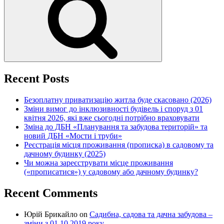
Recent Posts
Безоплатну приватизацію житла буде скасовано (2026)
Зміни вимог до інклюзивності будівель і споруд з 01
квітня 2026, які вже сьогодні потрібно враховувати
Зміна до ДБН «Планування та забудова територій» та
новий ДБН «Мости і труби»
Реєстрація місця проживання (прописка) в садовому та
дачному будинку (2025)
Чи можна зареєструвати місце проживання
(«прописатися») у садовому або дачному будинку?
Recent Comments
Юрій Брикайло
on
Садибна, садова та дачна забудова –
зміни з 01.10.2019 року