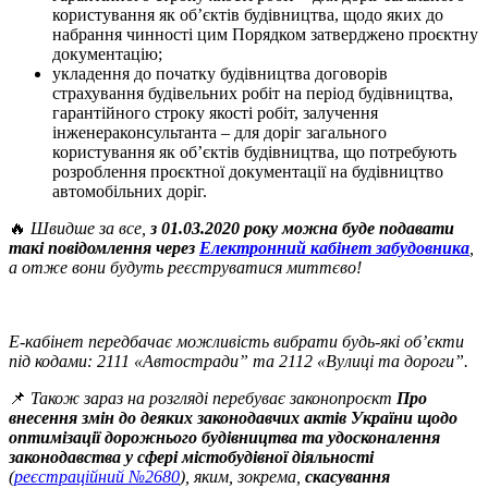
користування як об’єктів будівництва, щодо яких до
набрання чинності цим Порядком затверджено проєктну
документацію;
укладення до початку будівництва договорів
страхування будівельних робіт на період будівництва,
гарантійного строку якості робіт, залучення
інженераконсультанта – для доріг загального
користування як об’єктів будівництва, що потребують
розроблення проєктної документації на будівництво
автомобільних доріг.
🔥
Швидше за все,
з 01.03.2020 року можна буде подавати
такі повідомлення через
Електронний кабінет забудовника
,
а отже вони будуть реєструватися миттєво!
Е-кабінет передбачає можливість вибрати будь-які об’єкти
під кодами: 2111 «Автостради” та 2112 «Вулиці та дороги”.
📌
Також зараз на розгляді перебуває законопроєкт
Про
внесення змін до деяких законодавчих актів України щодо
оптимізації дорожнього будівництва та удосконалення
законодавства у сфері містобудівної діяльності
(
реєстраційний №2680
), яким, зокрема,
скасування