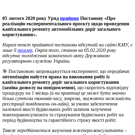
05 лютого 2020 року Уряд
прийняв
Постанову «Про
реалізацію експериментального проєкту щодо проведення
капітального ремонту автомобільних доріг загального
користування».
Наразі текст прийнятої постанови відсутній на сайті КМУ, є
лише її
проєкт
. Окрім того, станом на 05.02.2020 року
відсутнє погодження зазначеного акту Державною
регуляторною службою України.
🎯 Постановою запроваджується експеримент, що передбачає
оптимізацію набуття права на виконання робіт із
капітального ремонту доріг загального користування
(заміна дозволу на повідомлення)
, що скоротить відповідну
процедуру на 1 місяць
(а на практиці це може бути значно
більш суттєва економія часу, зокрема, зважаючи можливість
реєстрації повідомлень он-лайн)
, за умови забезпечення
належної якості будівельних робіт шляхом залучення
інженераконсультанта та страхування будівельних робіт на
період будівництва та гарантійного строку якості робіт.
Також передбачається залучення інженера-консультанта –