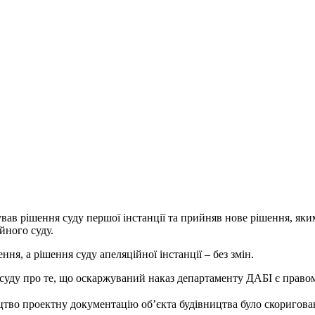
вав рішення суду першої інстанції та прийняв нове рішення, яки
йного суду.
я, а рішення суду апеляційної інстанції – без змін.
суду про те, що оскаржуваний наказ департаменту ДАБІ є правом
цтво проектну документацію об’єкта будівництва було скоригован