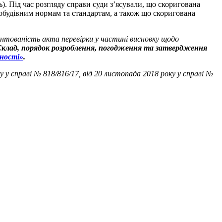
ь). Під час розгляду справи суди з’ясували, що скоригована
тобудівним нормам та стандартам, а також що скоригована
рунтованість акта перевірки у частині висновку щодо
«Склад, порядок розроблення, погодження та затвердження
ьності»
.
 у справі № 818/816/17, від 20 листопада 2018 року у справі №