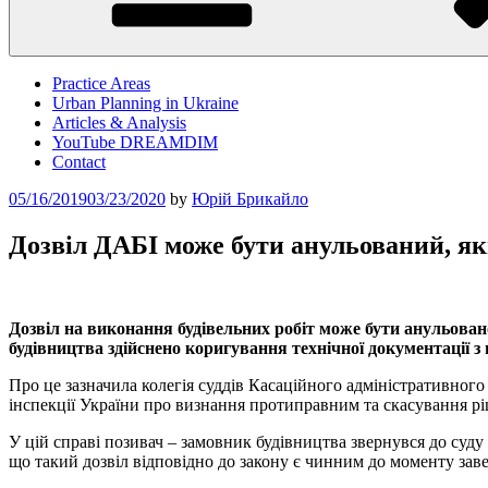
Practice Areas
Urban Planning in Ukraine
Articles & Analysis
YouTube DREAMDIM
Contact
Posted
05/16/2019
03/23/2020
by
Юрій Брикайло
on
Дозвіл ДАБІ може бути анульований, я
Дозвіл на виконання будівельних робіт може бути анульован
будівництва здійснено коригування технічної документації 
Про це зазначила колегія суддів Касаційного адміністративного
інспекції України про визнання протиправним та скасування р
У цій справі позивач – замовник будівництва звернувся до суд
що такий дозвіл відповідно до закону є чинним до моменту зав