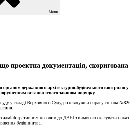
Menu
кщо проектна документація, скоригована
о органом державного архітектурно-будівельного контролю у 
з порушенням встановленого законом порядку.
 суду у складі Верховного Суду, розглянувши справу справа №826
ішення.
у з адміністративним позовом до ДАБІ з вимогою скасувати наказ
ершення будівництва.