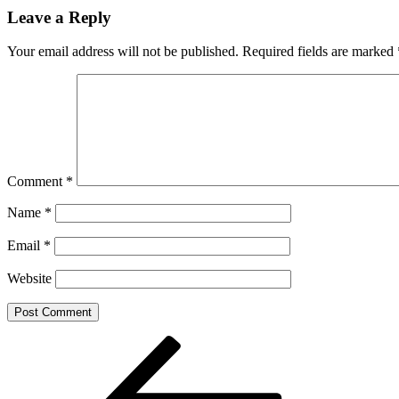
Share
Leave a Reply
Your email address will not be published.
Required fields are marked
Comment
*
Name
*
Email
*
Website
Post
Previous
Post
navigation