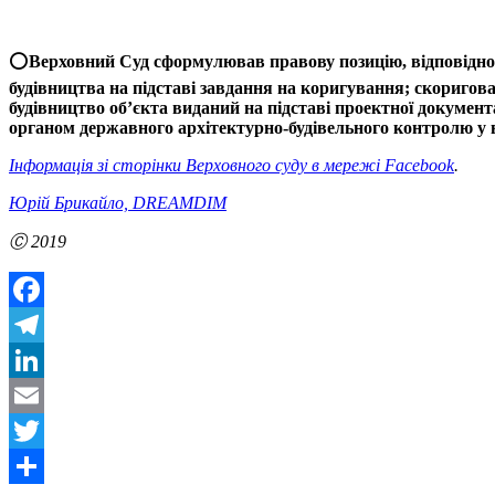
⭕️
Верховний Суд сформулював правову позицію, відповідно 
будівництва на підставі завдання на коригування; скоригов
будівництво об’єкта виданий на підставі проектної докумен
органом державного архітектурно-будівельного контролю у 
Інформація зі сторінки Верховного суду в мережі Facebook
.
Юрій Брикайло, DREAMDIM
Ⓒ 2019
Facebook
Telegram
LinkedIn
Email
Twitter