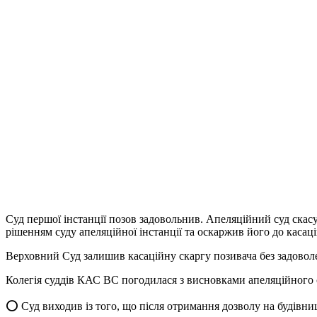
Суд першої інстанції позов задовольнив. Апеляційний суд скасу
рішенням суду апеляційної інстанції та оскаржив його до касаці
Верховний Суд залишив касаційну скаргу позивача без задоволенн
Колегія суддів КАС ВС погодилася з висновками апеляційного 
⭕️ Суд виходив із того, що після отримання дозволу на будівни