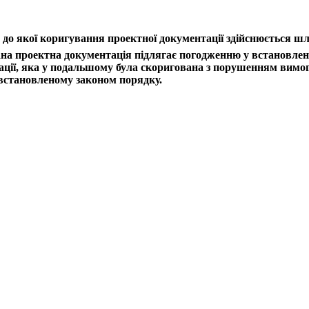
до якої коригування проектної документації здійснюється шл
ана проектна документація підлягає погодженню у встановлено
тації, яка у подальшому була скоригована з порушенням вимо
встановленому законом порядку.