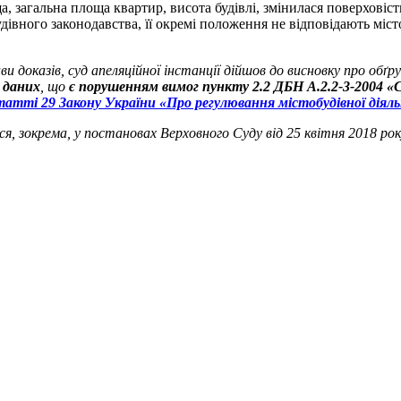
, загальна площа квартир, висота будівлі, змінилася поверховіст
івного законодавства, її окремі положення не відповідають міс
и доказів, суд апеляційної інстанції дійшов до висновку про обґ
 даних
, що
є порушенням вимог пункту 2.2 ДБН А.2.2-3-2004 
татті 29 Закону України «Про регулювання містобудівної діял
, зокрема, у постановах Верховного Суду від 25 квітня 2018 року