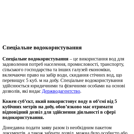
Спеціальне водокористування
Спеціальне водокористування
– це використання вод для
задоволення потреб населення, промисловості, транспорту,
сільського господарства та інших галузей економіки,
включаючи право на забір води, скидання стічних вод, що
перевищує 5 куб. м на добу. Спеціальне водокористування
здійснюється юридичними та фізичними особами на основі
дозволів, які видає
Держводагентство
.
Кожен суб’єкт, який використовує воду в об’ємі від 5
кубічних метрів на добу, обов’язково має отримати
відповідний дозвіл для здійснення діяльності в сфері
водокористування.
Донедавна подати заяву разом із необхідним пакетом
документів, а також забрати дозвіл, можна було особисто або