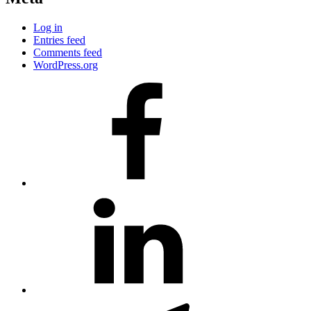
Log in
Entries feed
Comments feed
WordPress.org
#80
(no
title)
#81
(no
title)
#3381