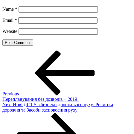
Name
*
Email
*
Website
Post
Previous
Post
navigation
Previous
Перепланування без дозволів – 2019!
Next
Next
Нові ДСТУ з безпеки дорожнього руху: Розмітка
Post
дорожня та Засоби заспокоєння руху