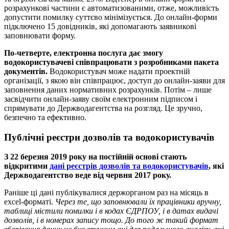
розрахункові частини є автоматизованими, отже, можливість
допустити помилку суттєво мінімізується. До онлайн-форми
підключено 15 довідників, які допомагають заявникові
заповнювати форму.
По-четверте, електронна послуга дає змогу
водокористувачеві співпрацювати з розробниками пакета
документів.
Водокористувач може надати проектній
організації, з якою він співпрацює, доступ до онлайн-заяви для
заповнення даних нормативних розрахунків. Потім – лише
засвідчити онлайн-заяву своїм електронним підписом і
спрямувати до Держводагентства на розгляд. Це зручно,
безпечно та ефективно.
Публічні реєстри дозволів та водокористувачів
З 22 березня 2019 року на постійній основі стають
відкритими
дані реєстрів дозволів та водокористувачів
, які
Держводагентство веде від червня 2017 року.
Раніше ці дані публікувалися держорганом раз на місяць в
excel-форматі.
Через те, що заповнювали їх працівники вручну,
таблиці містили помилки і в кодах ЄДРПОУ, і в датах видачі
дозволів, і в номерах запису тощо. До того ж такий формат