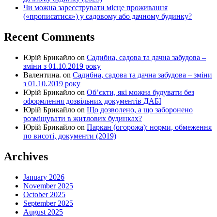
Чи можна зареєструвати місце проживання
(«прописатися») у садовому або дачному будинку?
Recent Comments
Юрій Брикайло
on
Садибна, садова та дачна забудова –
зміни з 01.10.2019 року
Валентина.
on
Садибна, садова та дачна забудова – зміни
з 01.10.2019 року
Юрій Брикайло
on
Об’єкти, які можна будувати без
оформлення дозвільних документів ДАБІ
Юрій Брикайло
on
Що дозволено, а що заборонено
розміщувати в житлових будинках?
Юрій Брикайло
on
Паркан (огорожа): норми, обмеження
по висоті, документи (2019)
Archives
January 2026
November 2025
October 2025
September 2025
August 2025