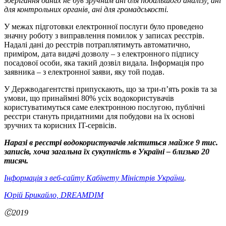
зберігання даних не був зручним ані для подальшого аналізу, ані
для контрольних органів, ані для громадськості.
У межах підготовки електронної послуги було проведено
значну роботу з виправлення помилок у записах реєстрів.
Надалі дані до реєстрів потраплятимуть автоматично,
приміром, дата видачі дозволу – з електронного підпису
посадової особи, яка такий дозвіл видала. Інформація про
заявника – з електронної заяви, яку той подав.
У Держводагентстві припускають, що за три-п’ять років та за
умови, що принаймні 80% усіх водокористувачів
користуватимуться саме електронною послугою, публічні
реєстри стануть придатними для побудови на їх основі
зручних та корисних IT-сервісів.
Наразі в реєстрі водокористувачів міститься майже 9 тис.
записів, хоча загальна їх сукупність в Україні – близько 20
тисяч.
Інформація з веб-сайту Кабінету Міністрів України
.
Юрій Брикайло, DREAMDIM
Ⓒ2019