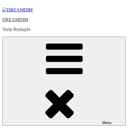
Skip
to
content
DREAMDIM
Yuriy Brykaylo
Menu