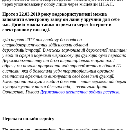
через уповноважену особу лише через місцевий ЦНАП.
Проте з 22.03.2019 року водокористувачеві можна
заповнити електронну заяву он-лайн у зручний для себе
час. Дозвіл можна також отримати через Інтернет в
електронному вигляді.
«До червня 2017 року видачу дозволів на
спецводокористування здійснювали обласні
держадміністрації. В межах гармонізації державної політики
у водній сфері з нормами Євросоюзу цю функцію було передано
Держводагентству та його територіальним органам. І
одразу ми почали працювати над впровадженням єдиної IT-
системи, яка б дозволила усім територіальним органам
агентства ефективно виконувати свої дозвільні функції.
Електронна послуга з видачі дозволів – лише верхівка айсберга
з упорядкування такої діяльності», – зазначила Ірина
Овчаренко, Голова
Державного агентства водних ресурсів
.
Переваги онлайн сервісу
По-перше, це – прозорість.
Завдяки онлайн-сервісу заявник