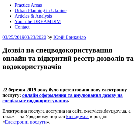
Practice Areas
Urban Planning in Ukraine
Articles & Analysis
YouTube DREAMDIM
Contact
Posted
03/25/2019
03/23/2020
by
Юрій Брикайло
on
Дозвіл на спецводокористування
онлайн та відкритий реєстр дозволів та
водокористувачів
22 березня 2019 року було презентовано нову електронну
послугу:
онлайн оформлення та анулювання дозову на
спеціальне водокористування
.
Електронна послуга доступна на сайті e-services.davr.gov.ua, а
також – на Урядовому порталі
kmu.gov.ua
в розділі
«
Електронні послуги
».