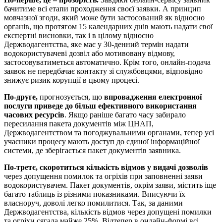
бачитиме всі етапи проходження своєї заявки. А принцип
мовчазної згоди, який може бути застосований як відносно
органів, що протягом 15 календарних днів мають надати свої
експертні висновки, так і в цілому відносно
Держводагентства, яке має у 30-денний термін надати
водокористувачеві дозвіл або мотивовану відмову,
застосовуватиметься автоматично. Крім того, онлайн-подача
заявок не передбачає контакту зі службовцями, відповідно
знижує ризик корупції в цьому процесі.
По-друге,
прогнозується, що
впровадження електронної
послуги приведе до більш ефективного використання
часових ресурсів
. Якщо раніше багато часу забирало
пересилання пакета документів між ЦНАП,
Держводагентством та погоджувальними органами, тепер усі
учасники процесу мають доступ до єдиної інформаційної
системи, де зберігається пакет документів заявника.
По-третє, скоротиться кількість відмов у видачі дозволів
через допущення помилок та огріхів при заповненні заяви
водокористувачем. Пакет документів, окрім заяви, містить іще
багато таблиць із різними показниками. Вписуючи їх
власноруч, доволі легко помилитися. Так, за даними
Держводагентства, кількість відмов через допущені помилки
та огріхи сягала майже 25%. Відтепер в онлайн-формі всі