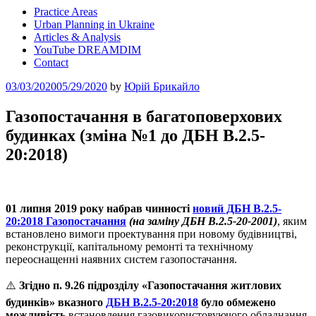
Practice Areas
Urban Planning in Ukraine
Articles & Analysis
YouTube DREAMDIM
Contact
Posted
03/03/2020
05/29/2020
by
Юрій Брикайло
on
Газопостачання в багатоповерхових
будинках (зміна №1 до ДБН В.2.5-
20:2018)
01 липня 2019 року набрав чинності
новий ДБН В.2.5-
20:2018 Газопостачання
(на заміну ДБН В.2.5-20-2001)
, яким
встановлено вимоги проектування при новому будівництві,
реконструкції, капiтальному ремонті та технічному
переоснащенні наявних систем газопостачання.
⚠️
Згідно п. 9.26 підрозділу
«Газопостачання житлових
будинків» вказного
ДБН В.2.5-20:2018
було обмежено
можливість
встановлення газовикористовуючого обладнання