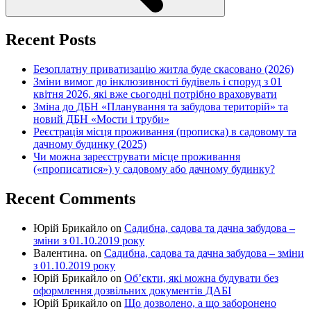
Recent Posts
Безоплатну приватизацію житла буде скасовано (2026)
Зміни вимог до інклюзивності будівель і споруд з 01
квітня 2026, які вже сьогодні потрібно враховувати
Зміна до ДБН «Планування та забудова територій» та
новий ДБН «Мости і труби»
Реєстрація місця проживання (прописка) в садовому та
дачному будинку (2025)
Чи можна зареєструвати місце проживання
(«прописатися») у садовому або дачному будинку?
Recent Comments
Юрій Брикайло
on
Садибна, садова та дачна забудова –
зміни з 01.10.2019 року
Валентина.
on
Садибна, садова та дачна забудова – зміни
з 01.10.2019 року
Юрій Брикайло
on
Об’єкти, які можна будувати без
оформлення дозвільних документів ДАБІ
Юрій Брикайло
on
Що дозволено, а що заборонено