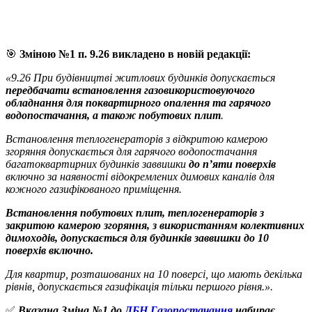
🎯
Зміною №1 п. 9.26 викладено в новій редакції:
«9.26 При будівництві житлових будинків допускається
передбачати встановлення газовикористовуючого
обладнання для поквартирного опалення та гарячого
водопостачання, а також побутових плит
.
Встановлення теплогенераторів з відкритою камерою
згоряння допускається для гарячого водопостачання
багатоквартирних будинків заввишки
до п’яти поверхів
включно за наявності відокремлених димових каналів для
кожного газифікованого приміщення.
Встановлення побутових плит, теплогенераторів з
закритою камерою згоряння, з використанням колективних
димоходів, допускається для будинків заввишки до 10
поверхів включно.
Для квартир, розташованих на 10 поверсі, що мають декілька
рівнів, допускається газифікація тільки першого рівня.».
✅
Вказана Зміна №1 до
ДБН Газопостачання
набирає