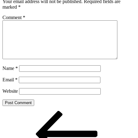
Your email address will not be published.
Required fields are
marked
*
Comment
*
Name
*
Email
*
Website
Post
Previous
Post
navigation