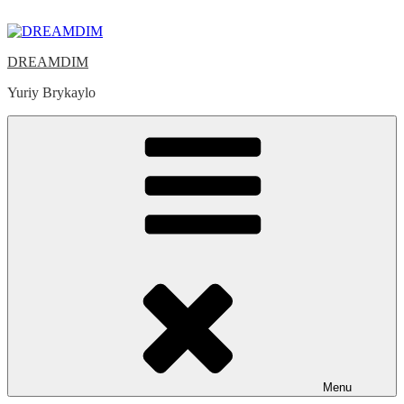
Skip
to
content
DREAMDIM
Yuriy Brykaylo
Menu