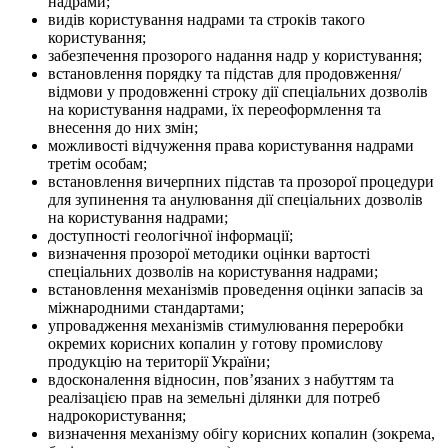
надрами;
видів користування надрами та строків такого
користування;
забезпечення прозорого надання надр у користування;
встановлення порядку та підстав для продовження/
відмови у продовженні строку дії спеціальних дозволів
на користування надрами, їх переоформлення та
внесення до них змін;
можливості відчуження права користування надрами
третім особам;
встановлення вичерпних підстав та прозорої процедури
для зупинення та анулювання дії спеціальних дозволів
на користування надрами;
доступності геологічної інформації;
визначення прозорої методики оцінки вартості
спеціальних дозволів на користування надрами;
встановлення механізмів проведення оцінки запасів за
міжнародними стандартами;
упровадження механізмів стимулювання переробки
окремих корисних копалин у готову промислову
продукцію на території України;
вдосконалення відносин, пов’язаних з набуттям та
реалізацією прав на земельні ділянки для потреб
надрокористування;
визначення механізму обігу корисних копалин (зокрема,