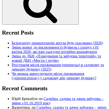
Recent Posts
Безоплатну приватизацію житла буде скасовано (2026)
Зміни вимог до інклюзивності будівель і споруд з 01
квітня 2026, які вже сьогодні потрібно враховувати
Зміна до ДБН «Планування та забудова територій» та
новий ДБН «Мости і труби»
Реєстрація місця проживання (прописка) в садовому та
дачному будинку (2025)
Чи можна зареєструвати місце проживання
(«прописатися») у садовому або дачному будинку?
Recent Comments
Юрій Брикайло
on
Садибна, садова та дачна забудова –
зміни з 01.10.2019 року
Валентина.
on
Садибна, садова та дачна забудова – зміни