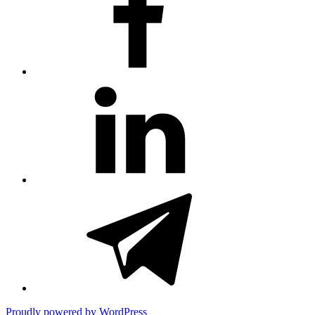
title)
#81
(no
title)
#3381
(no
title)
Proudly powered by WordPress