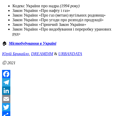
Кодекс України про надра
(1994 року)
Закон України «Про нафту і газ»
Закон України «Про газ (метан) вугільних родовищ»
Закон України «Про угоди про розподіл продукції»
Закон України «Гірничий Закон України»
Закон України «Про видобування і переробку уранових
руд»
🏠
Містобудування в Україні
Юрій Брикайло
,
DREAMDIM
&
URBANDATA
Ⓒ 2021
Facebook
Telegram
LinkedIn
Email
Twitter