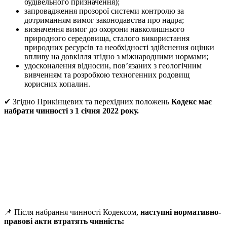
будівельного призначення);
запровадження прозорої системи контролю за
дотриманням вимог законодавства про надра;
визначення вимог до охорони навколишнього
природного середовища, сталого використання
природних ресурсів та необхідності здійснення оцінки
впливу на довкілля згідно з міжнародними нормами;
удосконалення відносин, пов’язаних з геологічним
вивченням та розробкою техногенних родовищ
корисних копалин.
✔ Згідно Прикінцевих та перехідних положень
Кодекс має
набрати чинності з 1 січня 2022 року.
📌 Після набрання чинності Кодексом,
наступні нормативно-
правові акти втратять чинність: