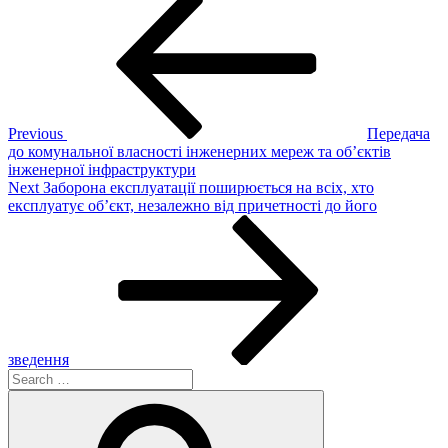
Post
Post
navigation
Previous
Передача
до комунальної власності інженерних мереж та об’єктів
інженерної інфраструктури
Next
Next
Заборона експлуатації поширюється на всіх, хто
Post
експлуатує об’єкт, незалежно від причетності до його
зведення
Search
for:
Search