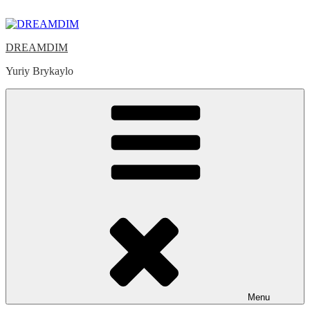
Skip
to
content
DREAMDIM
Yuriy Brykaylo
Menu