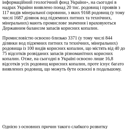
інформаційний геологічний фонд України», на сьогодні в
надрах України виявлено понад 20 тис. родовищ і проявів з
117 видів мінеральної сировини, з яких 9168 родовищ (у тому
числі 1687 ділянок вод підземних питних та технічних,
мінеральних) мають промислове значення і враховуються
Державним балансом запасів корисних копалин.
Промисловістю освоєно близько 3371 (у тому числі 844
ділянки вод підземних питних та технічних, мінеральних)
родовища із 100 видів корисних копалин, що містять від 40 до
75 відсотків розвіданих запасів різноманітних корисних
копалин. Отже, на сьогодні в Україні освоєно лише 16,8
відсотків усіх родовищ корисних копалин, проте існує багато
виявлених родовищ, що можуть бути освоєні в подальшому.
Однією з основних причин такого слабкого розвитку