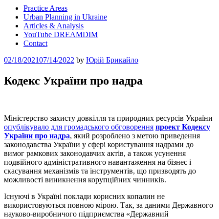
Practice Areas
Urban Planning in Ukraine
Articles & Analysis
YouTube DREAMDIM
Contact
Posted
02/18/2021
07/14/2022
by
Юрій Брикайло
on
Кодекс України про надра
Міністерство захисту довкілля та природних ресурсів України
опублікувало для громадського обговорення
проект Кодексу
України про надра
, який розроблено з метою приведення
законодавства України у сфері користування надрами до
вимог рамкових законодавчих актів, а також усунення
подвійного адміністративного навантаження на бізнес і
скасування механізмів та інструментів, що призводять до
можливості виникнення корупційних чинників.
Існуючі в Україні поклади корисних копалин не
використовуються повною мірою. Так, за даними Державного
науково-виробничого підприємства «Державний