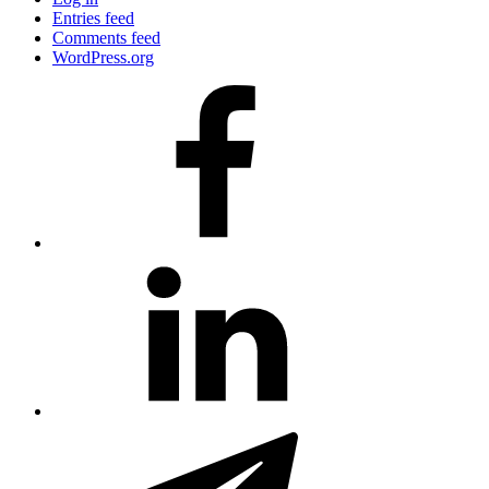
Entries feed
Comments feed
WordPress.org
#80
(no
title)
#81
(no
title)
#3381
(no
title)