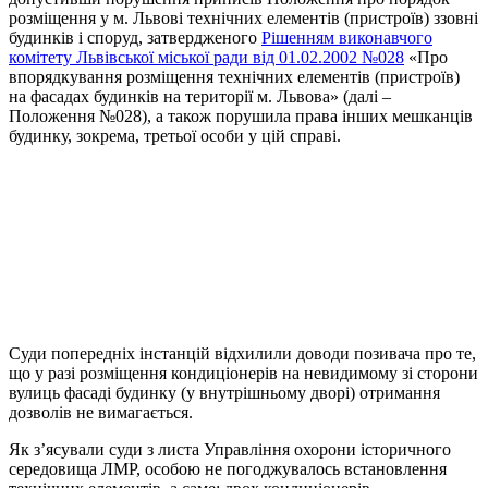
розміщення у м. Львові технічних елементів (пристроїв) ззовні
будинків і споруд, затвердженого
Рішенням виконавчого
комітету Львівської міської ради від 01.02.2002 №028
«Про
впорядкування розміщення технічних елементів (пристроїв)
на фасадах будинків на території м. Львова» (далі –
Положення №028), а також порушила права інших мешканців
будинку, зокрема, третьої особи у цій справі.
Суди попередніх інстанцій відхилили доводи позивача про те,
що у разі розміщення кондиціонерів на невидимому зі сторони
вулиць фасаді будинку (у внутрішньому дворі) отримання
дозволів не вимагається.
Як з’ясували суди з листа Управління охорони історичного
середовища ЛМР, особою не погоджувалось встановлення