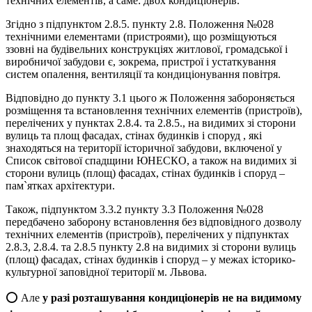
технічних елементів, а саме: двох кондиціонерів.
Згідно з підпунктом 2.8.5. пункту 2.8. Положення №028
технічними елементами (пристроями), що розміщуються
ззовні на будівельних конструкціях житлової, громадської і
виробничої забудови є, зокрема, пристрої і устаткування
систем опалення, вентиляції та кондиціонування повітря.
Відповідно до пункту 3.1 цього ж Положення забороняється
розміщення та встановлення технічних елементів (пристроїв),
перелічених у пунктах 2.8.4. та 2.8.5., на видимих зі сторони
вулиць та площ фасадах, стінах будинків і споруд , які
знаходяться на території історичної забудови, включеної у
Список світової спадщини ЮНЕСКО, а також на видимих зі
сторони вулиць (площ) фасадах, стінах будинків і споруд –
пам`ятках архітектури.
Також, підпунктом 3.3.2 пункту 3.3 Положення №028
передбачено заборону встановлення без відповідного дозволу
технічних елементів (пристроїв), перелічених у підпунктах
2.8.3, 2.8.4. та 2.8.5 пункту 2.8 на видимих зі сторони вулиць
(площ) фасадах, стінах будинків і споруд – у межах історико-
культурної заповідної території м. Львова.
⭕️ Але
у разі розташування кондиціонерів не на видимому