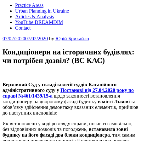
Practice Areas
Urban Planning in Ukraine
Articles & Analysis
YouTube DREAMDIM
Contact
Posted
07/02/2020
07/02/2020
by
Юрій Брикайло
on
Кондиціонери на історичних будівлях:
чи потрібен дозвіл? (ВС КАС)
Верховний Суд у складі колегії суддів Касаційного
адміністративного суду
у
Постанові від 27.04.2020 року по
справі №461/1439/15-а
щодо законності встановлення
кондиціонеру на дворовому фасаді будинку
в місті Львові
та
обов’язку здійснення демонтажу вказаних елементів, прийшов
до наступних висновіків:
Як встановлено у ході розгляду справи, позивач самовільно,
без відповідних дозволів та погоджень,
встановила зовні
будинку на його фасаді два блоки кондиціонера
, тим самим
допустивши порушення приписів Положення про порядок