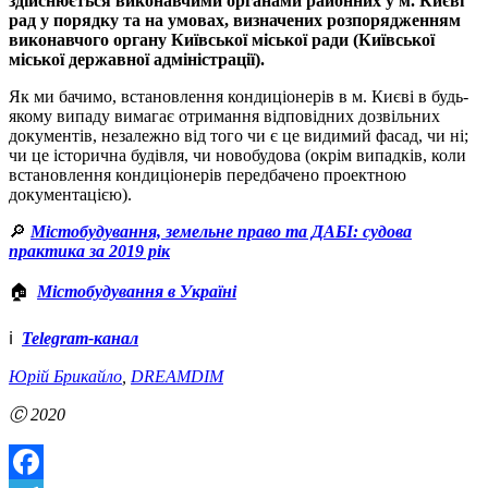
здійснюється виконавчими органами районних у м. Києві
рад у порядку та на умовах, визначених розпорядженням
виконавчого органу Київської міської ради (Київської
міської державної адміністрації).
Як ми бачимо, встановлення кондиціонерів в м. Києві в будь-
якому випаду вимагає отримання відповідних дозвільних
документів, незалежно від того чи є це видимий фасад, чи ні;
чи це історична будівля, чи новобудова (окрім випадків, коли
встановлення кондиціонерів передбачено проектною
документацією).
🔎
Містобудування, земельне право та ДАБІ: судова
практика за 2019 рік
🏠
Містобудування в Україні
ℹ️
Telegram-канал
Юрій Брикайло
,
DREAMDIM
Ⓒ 2020