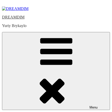
Skip
to
content
DREAMDIM
Yuriy Brykaylo
Menu