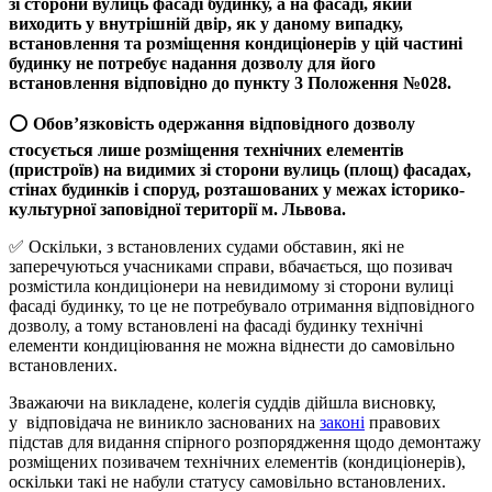
зі сторони вулиць фасаді будинку, а на фасаді, який
виходить у внутрішній двір, як у даному випадку,
встановлення та розміщення кондиціонерів у цій частині
будинку не потребує надання дозволу для його
встановлення відповідно до пункту 3 Положення №028.
⭕️
Обов’язковість одержання відповідного дозволу
стосується лише розміщення технічних елементів
(пристроїв) на видимих зі сторони вулиць (площ) фасадах,
стінах будинків і споруд, розташованих у межах історико-
культурної заповідної території м. Львова.
✅ Оскільки, з встановлених судами обставин, які не
заперечуються учасниками справи, вбачається, що позивач
розмістила кондиціонери на невидимому зі сторони вулиці
фасаді будинку, то це не потребувало отримання відповідного
дозволу, а тому встановлені на фасаді будинку технічні
елементи кондиціювання не можна віднести до самовільно
встановлених.
Зважаючи на викладене, колегія суддів дійшла висновку,
у відповідача не виникло заснованих на
законі
правових
підстав для видання спірного розпорядження щодо демонтажу
розміщених позивачем технічних елементів (кондиціонерів),
оскільки такі не набули статусу самовільно встановлених.