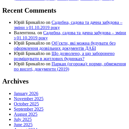
Recent Comments
Юрій Брикайло
on
Садибна, садова та дачна забудова –
зміни з 01.10.2019 року
Валентина.
on
Садибна, садова та дачна забудова – зміни
з 01.10.2019 року
Юрій Брикайло
on
Об’єкти, які можна будувати без
оформлення дозвільних документів ДАБІ
Юрій Брикайло
on
Що дозволено, а що заборонено
розміщувати в житлових будинках?
Юрій Брикайло
on
Паркан (огорожа): норми, обмеження
по висоті, документи (2019)
Archives
January 2026
November 2025
October 2025
September 2025
August 2025
July 2025
June 2025