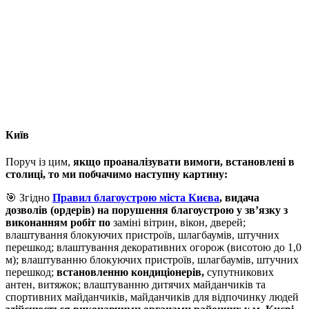
Київ
Поруч із цим,
якщо проаналізувати вимоги, встановлені в
столиці, то ми побчачимо наступну картину:
🎯 Згідно
Правил благоустрою міста Києва
, видача
дозволів (ордерів) на порушення благоустрою у зв’язку з
виконанням робіт по
заміні вітрин, вікон, дверей;
влаштування блокуючих пристроїв, шлагбаумів, штучних
перешкод; влаштування декоративних огорож (висотою до 1,0
м); влаштуванню блокуючих пристроїв, шлагбаумів, штучних
перешкод;
встановленню кондиціонерів,
супутникових
антен, витяжок; влаштуванню дитячих майданчиків та
спортивних майданчиків, майданчиків для відпочинку людей