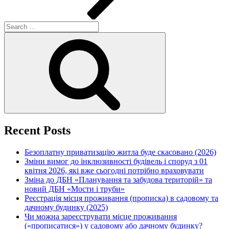
Search
for:
Search
Recent Posts
Безоплатну приватизацію житла буде скасовано (2026)
Зміни вимог до інклюзивності будівель і споруд з 01
квітня 2026, які вже сьогодні потрібно враховувати
Зміна до ДБН «Планування та забудова територій» та
новий ДБН «Мости і труби»
Реєстрація місця проживання (прописка) в садовому та
дачному будинку (2025)
Чи можна зареєструвати місце проживання
(«прописатися») у садовому або дачному будинку?