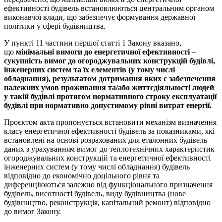
ефективності будівель встановлюються центральним органом
виконавчої влади, що забезпечує формування державної
політики у сфері будівництва.
У пункті 11 частини першої статті 1 Закону вказано,
що
мінімальні вимоги до енергетичної ефективності ‒
сукупність вимог до огороджувальних конструкцій будівлі,
інженерних систем та їх елементів (у тому числі
обладнання), результатом дотримання яких є забезпечення
належних умов проживання та/або життєдіяльності людей
у такій будівлі протягом нормативного строку експлуатації
будівлі при нормативно допустимому рівні витрат енергії.
Проєктом акта пропонується встановити механізм визначення
класу енергетичної ефективності будівель за показниками, які
встановлені на основі розрахованих для еталонних будівель
даних з урахуванням вимог до теплотехнічних характеристик
огороджувальних конструкцій та енергетичної ефективності
інженерних систем (у тому числі обладнання) будівель
відповідно до економічно доцільного рівня та
диференціюються залежно від функціонального призначення
будівель, висотності будівель, виду будівництва (нове
будівництво, реконструкція, капітальний ремонт) відповідно
до вимог Закону.