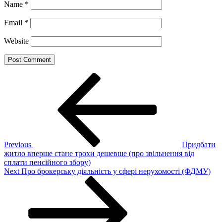
Name
*
Email
*
Website
Post
Previous
Post
navigation
Previous
Придбати
житло вперше стане трохи дешевше (про звільнення від
сплати пенсійного збору)
Next
Next
Про брокерську діяльність у сфері нерухомості (ФДМУ)
Post