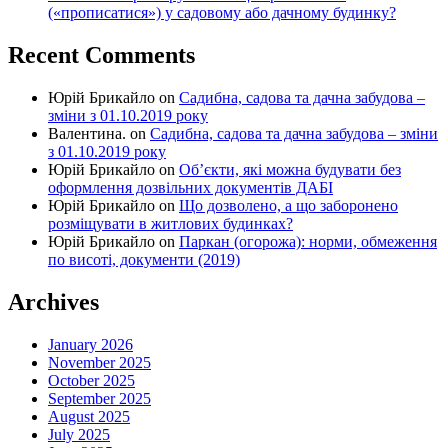
(«прописатися») у садовому або дачному будинку?
Recent Comments
Юрій Брикайло
on
Садибна, садова та дачна забудова –
зміни з 01.10.2019 року
Валентина.
on
Садибна, садова та дачна забудова – зміни
з 01.10.2019 року
Юрій Брикайло
on
Об’єкти, які можна будувати без
оформлення дозвільних документів ДАБІ
Юрій Брикайло
on
Що дозволено, а що заборонено
розміщувати в житлових будинках?
Юрій Брикайло
on
Паркан (огорожа): норми, обмеження
по висоті, документи (2019)
Archives
January 2026
November 2025
October 2025
September 2025
August 2025
July 2025