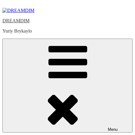
Skip
to
content
DREAMDIM
Yuriy Brykaylo
Menu