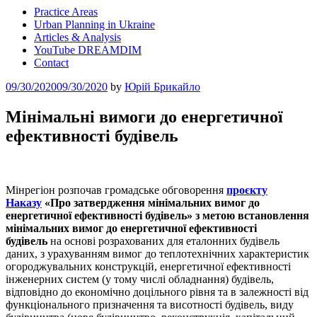
Practice Areas
Urban Planning in Ukraine
Articles & Analysis
YouTube DREAMDIM
Contact
Posted
09/30/2020
09/30/2020
by
Юрій Брикайло
on
Мінімальні вимоги до енергетичної
ефективності будівель
Мінрегіон розпочав громадське обговорення
проєкту
Наказу
«Про затвердження мінімальних вимог до
енергетичної ефективності будівель»
з метою встановлення
мінімальних вимог до енергетичної ефективності
будівель
на основі розрахованих для еталонних будівель
даних, з урахуванням вимог до теплотехнічних характеристик
огороджувальних конструкцій, енергетичної ефективності
інженерних систем (у тому числі обладнання) будівель,
відповідно до економічно доцільного рівня та в залежності від
функціонального призначення та висотності будівель, виду