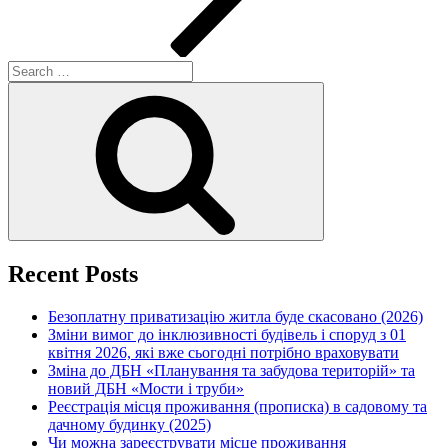
Search
for:
Search
Recent Posts
Безоплатну приватизацію житла буде скасовано (2026)
Зміни вимог до інклюзивності будівель і споруд з 01
квітня 2026, які вже сьогодні потрібно враховувати
Зміна до ДБН «Планування та забудова територій» та
новий ДБН «Мости і труби»
Реєстрація місця проживання (прописка) в садовому та
дачному будинку (2025)
Чи можна зареєструвати місце проживання