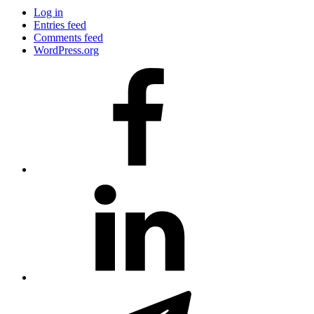
Log in
Entries feed
Comments feed
WordPress.org
#80
(no
title)
#81
(no
title)
#3381
(no