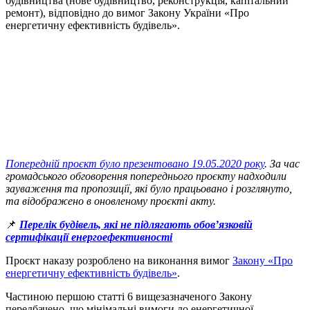
будівництва (нове будівництво, реконструкція, капітальний
ремонт), відповідно до вимог Закону України «Про
енергетичну ефективність будівель».
Попередній проєкт було презентовано 19.05.2020 року
. За час
громадського обговорення попереднього проєкту надходили
зауваження та пропозиції, які було працьовано і розглянуто,
та відображено в оновленому проєкті акту.
📌
Перелік будівель, які не підлягають обов’язковій
сертифікації енергоефективності
Проєкт наказу розроблено на виконання вимог
Закону «Про
енергетичну ефективність будівель»
.
Частиною першою статті 6 вищезазначеного Закону
передбачено, що мінімальні вимоги до енергетичної