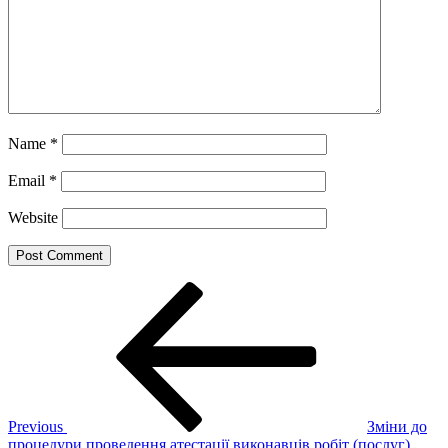
Name
*
Email
*
Website
Post
Previous
Post
navigation
Previous
Зміни до
процедури проведення атестації виконавців робіт (послуг),