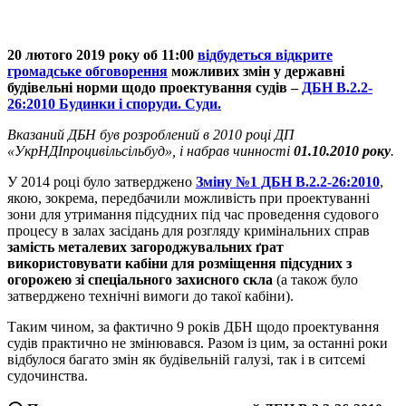
20 лютого 2019 року об 11:00
відбудеться відкрите
громадське обговорення
можливих змін у державні
будівельні норми щодо проектування судів –
ДБН В.2.2-
26:2010 Будинки і споруди. Суди.
Вказаний ДБН був розроблений в 2010 році ДП
«УкрНДІпроцивільсільбуд», і набрав чинності
01.10.2010 року
.
У 2014 році було затверджено
Зміну №1 ДБН В.2.2-26:2010
,
якою, зокрема, передбачили можливість при проектуванні
зони для утримання підсудних під час проведення судового
процесу в залах засідань для розгляду кримінальних справ
замість металевих загороджувальних ґрат
використовувати кабіни для розміщення підсудних з
огорожею зі спеціального захисного скла
(а також було
затверджено технічні вимоги до такої кабіни).
Таким чином, за фактично 9 років ДБН щодо проектування
судів практично не змінювався. Разом із цим, за останні роки
відбулося багато змін як будівельній галузі, так і в ситсемі
судочинства.