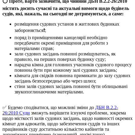
⭕️
Проте, варто зазначити, що
чинний ДБН В.2.2-26:2010
містить досить сучасні та актуальні вимоги щодо будівель
судів, які, нажаль, на сьогодні не дотримуються, а саме:
розміщення судових установ в житлових будинках
забороняється❗️;
поряд із приміщеннями канцелярії необхідно
передбачати окремі приміщення для роботи з
матеріалами справ;
зали судових засідань повинні розміщуватись, як
правило, на перших поверхах будинку суду;
нарадча кімна для головних учасників судового процесу
повинна бути при кожному залі судових засідань;
кімната для свідків повинна примикати до залу судових
засідань безпосередньо або через шлюз;
стіни залів судових засідань повинні бути облицьовані
звукопоглинаючими матеріалами.
✅ Будемо сподіватися, що можливі зміни до
ДБН В.2.2-
26:2010 Суди
зможуть вирішити існуючі проблеми, зокрема
щодо місткості залів судових засідань, щодо наявності окремих
кімнат для адвокатів, щодо забезпечення суддів та інших
працівників суду достатньою кількістю кабінетів та
допоміжних приміщень (канцелярій, архіві тощо).