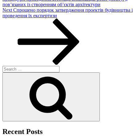
пов’язаних із створенням об’єктів архітектури
Next
Next
Спрощено порядок затвердження проектів будівництва і
Post
проведення їх експертизи
Search
for:
Search
Recent Posts