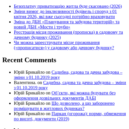
Безоплатну приватизацію житла буде скасовано (2026)
Зміни вимог до інклюзивності будівель і споруд з 01
квітня 2026, які вже сьогодні потрібно враховувати
Зміна до ДБН «Планування та забудова територій» та
новий ДБН «Мости і труби»
Реєстрація місця проживання (прописка) в садовому та
дачному будинку (2025)
Чи можна зареєструвати місце проживання
(«прописатися») у садовому або дачному будинку?
Recent Comments
Юрій Брикайло
on
Садибна, садова та дачна забудова –
зміни з 01.10.2019 року
Валентина.
on
Садибна, садова та дачна забудова – зміни
з 01.10.2019 року
Юрій Брикайло
on
Об’єкти, які можна будувати без
оформлення дозвільних документів ДАБІ
Юрій Брикайло
on
Що дозволено, а що заборонено
розміщувати в житлових будинках?
Юрій Брикайло
on
Паркан (огорожа): норми, обмеження
по висоті, документи (2019)