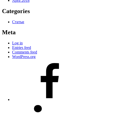
April 2018
Categories
Статьи
Meta
Log in
Entries feed
Comments feed
WordPress.org
#80
(no
title)
#81
(no
title)