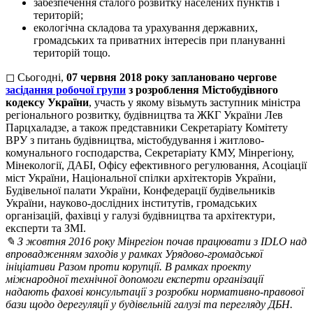
забезпечення сталого розвитку населених пунктів і
територій;
екологічна складова та урахування державних,
громадських та приватних інтересів при плануванні
територій тощо.
◻ Сьогодні,
07 червня 2018 року заплановано чергове
засідання робочої групи
з розроблення Містобудівного
кодексу України
,
участь у якому візьмуть заступник міністра
регіонального розвитку, будівництва та ЖКГ України Лев
Парцхаладзе, а також представники Секретаріату Комітету
ВРУ з питань будівництва, містобудування і житлово-
комунального господарства, Секретаріату КМУ, Мінрегіону,
Мінекології, ДАБІ, Офісу ефективного регулювання, Асоціації
міст України, Національної спілки архітекторів України,
Будівельної палати України, Конфедерації будівельників
України, науково-дослідних інститутів, громадських
організацій, фахівці у галузі будівництва та архітектури,
експерти та ЗМІ.
✎ З жовтня 2016 року Мінрегіон почав працювати з IDLO
над
впровадженням заходів у рамках Урядово-громадської
ініціативи Разом проти корупції. В рамках проекту
міжнародної технічної допомоги експерти організації
надають фахові консультації з розробки нормативно-правової
бази щодо дерегуляції у будівельній галузі та перегляду ДБН.