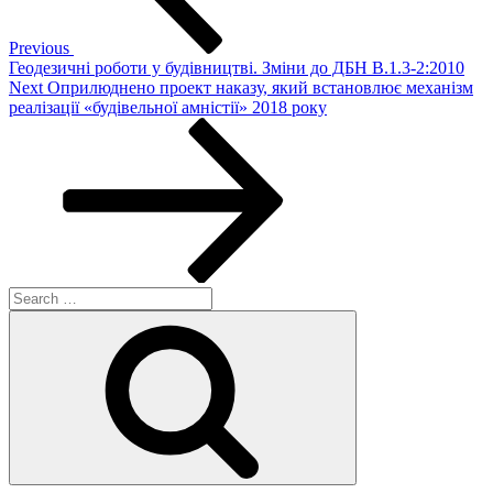
Previous
Геодезичні роботи у будівництві. Зміни до ДБН В.1.3-2:2010
Next
Next
Оприлюднено проект наказу, який встановлює механізм
Post
реалізації «будівельної амністії» 2018 року
Search
for:
Search