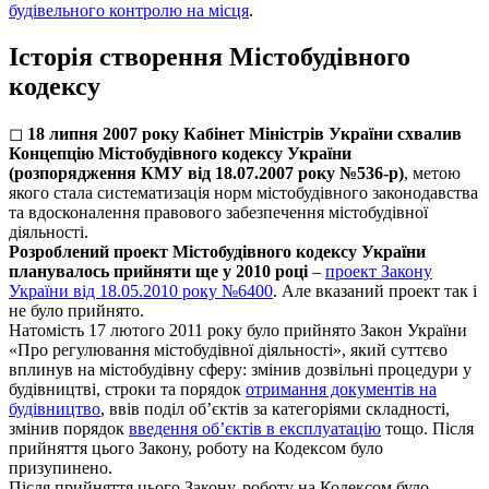
будівельного контролю на місця
.
Історія створення Містобудівного
кодексу
◻
18 липня 2007 року
Кабінет Міністрів України схвалив
Концепцію Містобудівного кодексу України
(розпорядження КМУ від 18.07.2007 року №536-р)
, метою
якого стала систематизація норм містобудівного законодавства
та вдосконалення правового забезпечення містобудівної
діяльності.
Розроблений проект Містобудівного кодексу України
планувалось прийняти ще у 2010 році
–
проект Закону
України
від 18.05.2010 року №6400
. Але вказаний проект так і
не було прийнято.
Натомість
17 лютого 2011 року було прийнято Закон України
«Про регулювання містобудівної діяльності»
, який суттєво
вплинув на містобудівну сферу: змінив дозвільні процедури у
будівництві, строки та порядок
отримання документів на
будівництво
, ввів поділ об’єктів за категоріями складності,
змінив порядок
введення об’єктів в експлуатацію
тощо. Після
прийняття цього Закону, роботу на Кодексом було
призупинено.
Після прийняття цього Закону, роботу на Кодексом було