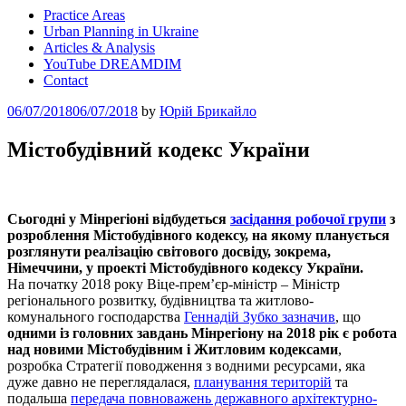
Practice Areas
Urban Planning in Ukraine
Articles & Analysis
YouTube DREAMDIM
Contact
Posted
06/07/2018
06/07/2018
by
Юрій Брикайло
on
Містобудівний кодекс України
Сьогодні у Мінрегіоні відбудеться
засідання робочої групи
з
розроблення Містобудівного кодексу, на якому планується
розглянути реалізацію світового досвіду, зокрема,
Німеччини, у проекті Містобудівного кодексу України.
На початку 2018 року Віце-прем’єр-міністр – Міністр
регіонального розвитку, будівництва та житлово-
комунального господарства
Геннадій Зубко зазначив
, що
одними із головних завдань Мінрегіону на 2018 рік є робота
над новими Містобудівним і Житловим кодексами
,
розробка Стратегії поводження з водними ресурсами, яка
дуже давно не переглядалася,
планування територій
та
подальша
передача повноважень державного архітектурно-