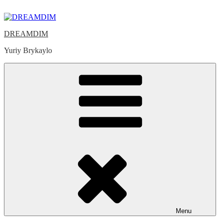
Skip
to
content
DREAMDIM
Yuriy Brykaylo
Menu