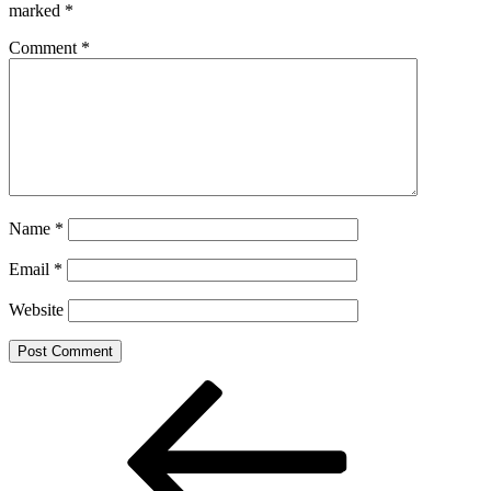
marked
*
Comment
*
Name
*
Email
*
Website
Post
Previous
Post
navigation