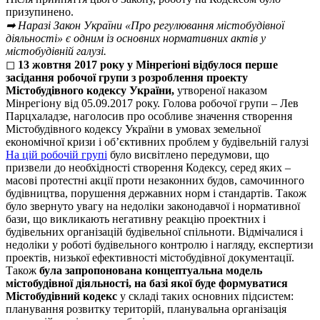
призупинено.
➡ Наразі Закон України «Про регулювання містобудівної
діяльності» є одним із основних нормативних актів у
містобудівній галузі.
◻
13 жовтня 2017 року
у Мінрегіоні відбулося перше
засідання робочої групи з розроблення проекту
Містобудівного кодексу України,
утвореної наказом
Мінрегіону від 05.09.2017 року. Голова робочої групи – Лев
Парцхаладзе, наголосив про особливе значення створення
Містобудівного кодексу України в умовах земельної
економічної кризи і об’єктивних проблем у будівельній галузі
На цій робочій групі
було
висвітлено передумови, що
призвели до необхідності створення Кодексу
, серед яких –
масові протестні акції проти незаконних будов, самочинного
будівництва, порушення державних норм і стандартів. Також
було звернуто увагу на недоліки законодавчої і нормативної
бази, що викликають негативну реакцію проектних і
будівельних організацій будівельної спільноти. Відмічалися і
недоліки у роботі будівельного контролю і нагляду, експертизи
проектів, низької ефективності містобудівної документації.
Також
була запропонована
концептуальна модель
містобудівної діяльності,
на базі якої буде формуватися
Містобудівний кодекс
у складі таких
основних підсистем:
планування розвитку територій, планувальна організація