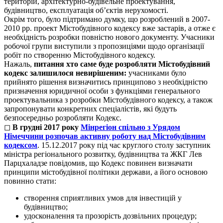
територій, архітектурно-будівельне проектування,
будівництво, експлуатація об’єктів нерухомості
.
Окрім того, було підтримано думку, що розроблений в 2007-
2010 рр. проект Містобудівного кодексу вже застарів, а отже є
необхідність розробки повністю нового документу. Учасники
робочої групи виступили з пропозиціями щодо організації
робіт по створенню Містобудівного кодексу.
Нажаль,
питання хто саме буде розробляти Містобудівний
кодекс залишилося невирішеним:
учасниками було
прийнято рішення визначитись принципово з необхідністю
призначення юридичної особи з функціями генерального
проектувальника з розробки Містобудівного кодексу, а також
запропонувати конкретних спеціалістів, які будуть
безпосередньо розробляти Кодекс.
◻
В грудні 2017 року
Мінрегіон спільно з Урядом
Німеччини розпочав активну роботу над Містобудівним
кодексом
. 15.12.2017 року під час круглого столу заступник
міністра регіонального розвитку, будівництва та ЖКГ Лев
Парцхаладзе повідомив, що
Кодекс повинен визначати
принципи містобудівної політики держави,
а його основою
повинно стати:
створення сприятливих умов для інвестицій у
будівництво;
удосконалення та прозорість дозвільних процедур;