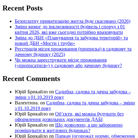
Recent Posts
Безоплатну приватизацію житла буде скасовано (2026)
Зміни вимог до інклюзивності будівель і споруд з 01
квітня 2026, які вже сьогодні потрібно враховувати
Зміна до ДБН «Планування та забудова територій» та
новий ДБН «Мости і труби»
Реєстрація місця проживання (прописка) в садовому та
дачному будинку (2025)
Чи можна зареєструвати місце проживання
(«прописатися») у садовому або дачному будинку?
Recent Comments
Юрій Брикайло
on
Садибна, садова та дачна забудова –
зміни з 01.10.2019 року
Валентина.
on
Садибна, садова та дачна забудова – зміни
з 01.10.2019 року
Юрій Брикайло
on
Об’єкти, які можна будувати без
оформлення дозвільних документів ДАБІ
Юрій Брикайло
on
Що дозволено, а що заборонено
розміщувати в житлових будинках?
Юрій Брикайло
on
Паркан (огорожа): норми, обмеження