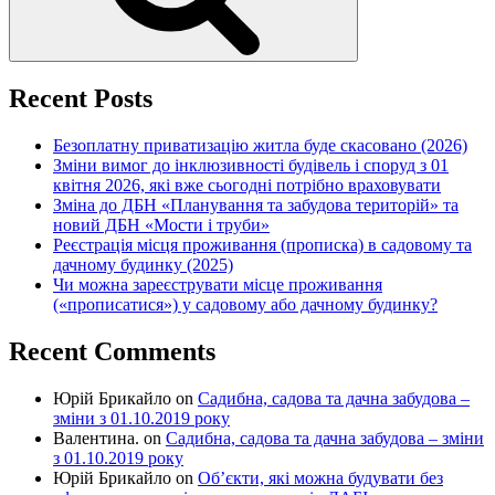
Recent Posts
Безоплатну приватизацію житла буде скасовано (2026)
Зміни вимог до інклюзивності будівель і споруд з 01
квітня 2026, які вже сьогодні потрібно враховувати
Зміна до ДБН «Планування та забудова територій» та
новий ДБН «Мости і труби»
Реєстрація місця проживання (прописка) в садовому та
дачному будинку (2025)
Чи можна зареєструвати місце проживання
(«прописатися») у садовому або дачному будинку?
Recent Comments
Юрій Брикайло
on
Садибна, садова та дачна забудова –
зміни з 01.10.2019 року
Валентина.
on
Садибна, садова та дачна забудова – зміни
з 01.10.2019 року
Юрій Брикайло
on
Об’єкти, які можна будувати без