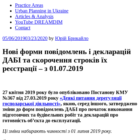
Practice Areas
Urban Planning in Ukraine
Articles & Analysis
YouTube DREAMDIM
Contact
Posted
05/06/2019
03/23/2020
by
Юрій Брикайло
on
Нові форми повідомлень і декларацій
ДАБІ та скорочення строків їх
реєстрації – з 01.07.2019
27 квітня 2019 року було опубліковано Постанову КМУ
№367 від 27.03.2019 року
«Деякі питання дерегуляції
господарської діяльності»
, якою, серед іншого, затверджено
зміни до форм повідомлень ДАБІ про початок виконання
підготовчих та будівельних робіт та декларацій про
готовність об’єкта до експлуатації.
Ці зміни набирають чинності з 01 липня 2019 року.