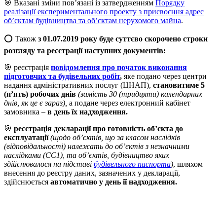
🎯 Вказані зміни пов’язані із затвердженням
Порядку
реалізації експериментального проекту з присвоєння адрес
об’єктам будівництва та об’єктам нерухомого майна
.
⭕️ Також
з 01.07.2019 року буде
суттєво скорочено строки
розгляду та реєстрації наступних документів:
🎯 реєстрація
повідомлення про початок виконання
підготовчих та будівельних робіт
,
яке подано через центри
надання адміністративних послуг (ЦНАП),
становитиме 5
(п’ять) робочих днів
(замість 30 (тридцяти) календарних
днів, як це є зараз),
а подане через електронний кабінет
замовника –
в день їх надходження.
🎯
реєстрація декларації про готовність об’єкта до
експлуатації
(щодо об’єктів, що за класом наслідків
(відповідальності) належать до об’єктів з незначними
наслідками (СС1), та об’єктів, будівництво яких
здійснювалося на підставі
будівельного паспорта
)
, шляхом
внесення до реєстру даних, зазначених у декларації,
здійснюється
автоматично у день її надходження.