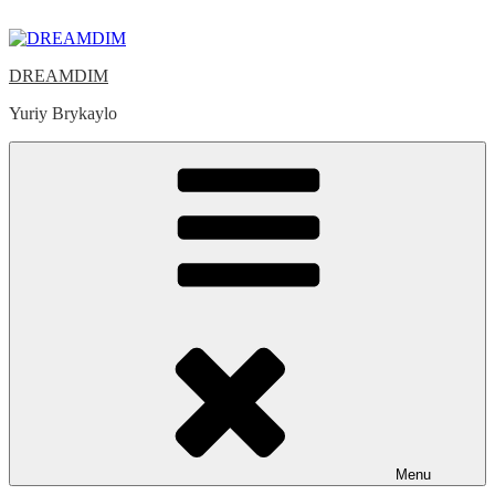
Skip
to
content
DREAMDIM
Yuriy Brykaylo
Menu