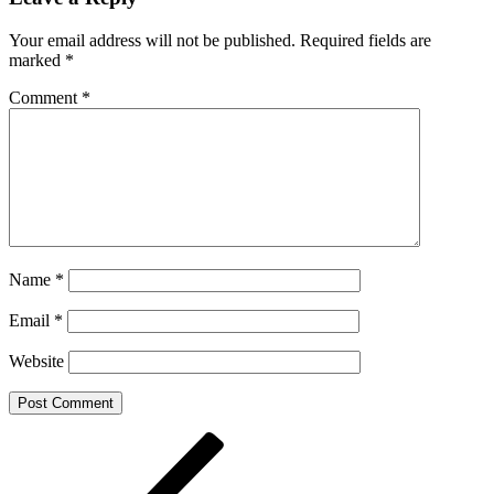
Your email address will not be published.
Required fields are
marked
*
Comment
*
Name
*
Email
*
Website
Post
Previous
Post
navigation