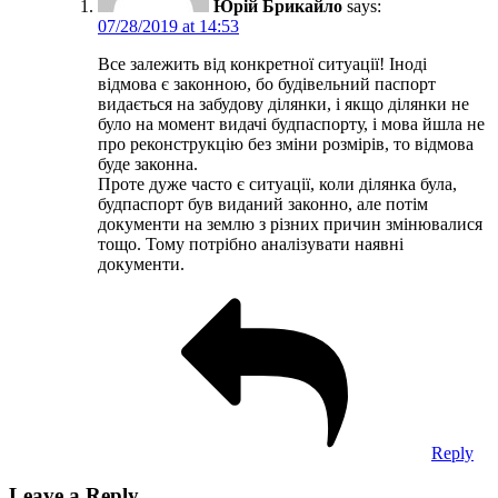
Юрій Брикайло
says:
07/28/2019 at 14:53
Все залежить від конкретної ситуації! Іноді
відмова є законною, бо будівельний паспорт
видається на забудову ділянки, і якщо ділянки не
було на момент видачі будпаспорту, і мова йшла не
про реконструкцію без зміни розмірів, то відмова
буде законна.
Проте дуже часто є ситуації, коли ділянка була,
будпаспорт був виданий законно, але потім
документи на землю з різних причин змінювалися
тощо. Тому потрібно аналізувати наявні
документи.
Reply
Leave a Reply