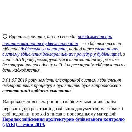
⭕️
Варто зазначити, що на сьогодні
повідомлення про
початок виконання будівельних робіт
, які здійснюються на
підставі
будівельного паспорта
, подані через
електронну
систему здійснення декларативних процедур у будівництві
, з
липня 2018 року реєструються в автоматичному режимі —
без втручання посадових осіб. І їх реєстрація здійснюються в
день надходження.
З 01.07.2019 року замість електронної системи здійснення
декларативних процедур в будівництві буде запроваджено
електронний кабінет замовника
.
❗️Запровадження електронного кабінету замовника, крім
переваг щодо реєстрації дозвільних документів, має також і
свої недоліки, про які я писав в попередньому матеріалі:
Порядок здійснення архітектурно-будівельного контролю
(ДАБІ) – зміни 2019.