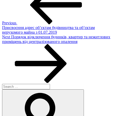
Previous
Присвоєння адрес об’єктам будівництва та об’єктам
нерухомого майна з 01.07.2019
Next
Next
Порядок відключення будинків, квартир та нежитлових
Post
приміщень від централізованого опалення
Search
for:
Search